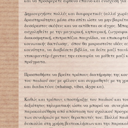
και να προσφέρετε άφθονο έπαινο και ενίσχυση για 
Δημιουργήστε πολλές και διαφορετικές (αλλά χωρί
δραστηριότητες μέσα στο σπίτι ώστε να μην βαριέτα
δυσάρεστες σκέψεις και να εκτίθεται σε άγχος. Μπο
ασχοληθείτε με την μαγειρική, κηπουρική, ζωγραφικ
διακοσμητική, επιτραπέζια παιχνίδια, να επισκεφτε
κοινωνικής δικτύωσης, όπου θα μοιραστείτε ιδέες α
κοινότητα, να διαβάσετε βιβλία, να δείτε μαζί ταινί
ντοκιμαντέρ έχοντας την ευκαιρία να μάθετε μαζί 
πράγματα.
Προσπαθήστε να βρείτε τρόπους διατήρησης της κο
του παιδιού σας με φίλους και συμμαθητές με τη χ
και διαδικτύου (whatsup, viber, skype κα).
Καθώς και τρόπους υποστήριξης του παιδιού και το
δεξιότητες τηλεματικής ώστε να μπορεί να συνεχίσε
παρακολούθηση από απόσταση του σχολικού προγρ
των συνεδριών με τους θεραπευτές του. Πολλά παι
δυσκολία στη χρήση βιντεοκλήσεων και την παρακολ