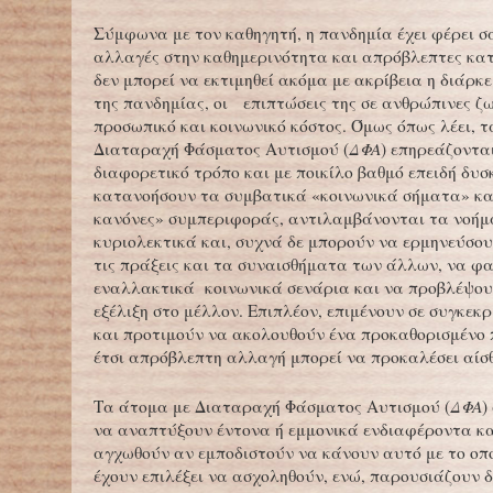
Σύμφωνα με τον καθηγητή, η πανδημία έχει φέρει σ
αλλαγές στην καθημερινότητα και απρόβλεπτες κα
δεν μπορεί να εκτιμηθεί ακόμα με ακρίβεια η διάρκε
της πανδημίας, οι επιπτώσεις της σε ανθρώπινες ζω
προσωπικό και κοινωνικό κόστος. Όμως όπως λέει, 
Διαταραχή Φάσματος Αυτισμού (
ΔΦΑ
) επηρεάζοντα
διαφορετικό τρόπο και με ποικίλο βαθμό επειδή δυ
κατανοήσουν τα συμβατικά «κοινωνικά σήματα» κα
κανόνες» συμπεριφοράς, αντιλαμβάνονται τα νοή
κυριολεκτικά και, συχνά δε μπορούν να ερμηνεύσου
τις πράξεις και τα συναισθήματα των άλλων, να φ
εναλλακτικά κοινωνικά σενάρια και να προβλέψου
εξέλιξη στο μέλλον. Επιπλέον, επιμένουν σε συγκεκρ
και προτιμούν να ακολουθούν ένα προκαθορισμένο
έτσι απρόβλεπτη αλλαγή μπορεί να προκαλέσει αίσ
Τα άτομα με Διαταραχή Φάσματος Αυτισμού (
ΔΦΑ
)
να αναπτύξουν έντονα ή εμμονικά ενδιαφέροντα κα
αγχωθούν αν εμποδιστούν να κάνουν αυτό με το οποί
έχουν επιλέξει να ασχοληθούν, ενώ, παρουσιάζουν 