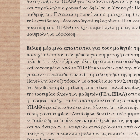
πανηγυρίζει το ΥΠΑΙΘ για τα αποτελέσματα της τ
και παράλληλα ειρωνικό να δηλώνει η Υπουργός Πα
μαθητής της Γ Λυκείου μπορεί να συμμετέχει τη συ
τηλεκπαίδευση μέσω σταθερού τηλεφώνου. Η επικο
πολιτική του ΥΠΑΙΘ δεν έχει καμιά σχέση με τις αν
μαθητών για μόρφωση.
Ειδική μέριμνα απαιτείται για τους μαθητές τη
παροχή ηλεκτρονικών μέσων για συμμετοχή στην τη
μείωση της εξεταζόμενης ύλης (η οποία ανακοινώθη
καθυστερημένα από το ΥΠΑΙΘ και κάτω από την πί
γονιών και εκπαιδευτικών) – άμεσο ορισμό της ημε
Πανελληνίων εξετάσεων με αποκλεισμό του Σεπτέμ
ότι δεν θα υπάρξει μείωση εισακτέων – αλλά κυρίω
της ισοτιμίας όλων των μαθητών (ΓΕΛ, ΕΠΑΛ) στις 
η μέριμνα, απέχει πολύ από την πολιτική πρακτική
ΥΠΑΙΘ έχει επαναπαυτεί στις πλάτες της ιδιωτικής
των φροντιστηρίων. Αυτό όμως δεν είναι ισότιμη κ
εκπαίδευση, αυτό δεν έχει καμιά σχέση με τις μορφ
και τα όνειρα των μαθητών, αυτό βρίσκεται απέναν
ανάγκες των γονιών που βλέπουν τις εκπαιδευτικές
διευρύνονται.