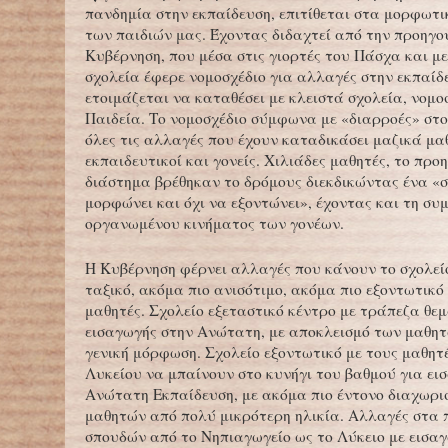
πανδημία στην εκπαίδευση, επιτίθεται στα μορφωτ
των παιδιών μας. Έχοντας διδαχτεί από την προηγο
Κυβέρνηση, που μέσα στις γιορτές του Πάσχα και με
σχολεία έφερε νομοσχέδιο για αλλαγές στην εκπαίδ
ετοιμάζεται να καταθέσει με κλειστά σχολεία, νομο
Παιδεία. Το νομοσχέδιο σύμφωνα με «διαρροές» στο
όλες τις αλλαγές που έχουν καταδικάσει μαζικά μα
εκπαιδευτικοί και γονείς. Χιλιάδες μαθητές, το προ
διάστημα βρέθηκαν το δρόμους διεκδικώντας ένα «σ
μορφώνει και όχι να εξοντώνει», έχοντας και τη σ
οργανωμένου κινήματος των γονέων.
Η Κυβέρνηση φέρνει αλλαγές που κάνουν το σχολεί
ταξικό, ακόμα πιο ανισότιμο, ακόμα πιο εξοντωτικό
μαθητές. Σχολείο εξεταστικό κέντρο με τράπεζα θε
εισαγωγής στην Ανώτατη, με αποκλεισμό των μαθητ
γενική μόρφωση. Σχολείο εξοντωτικό με τους μαθητ
Λυκείου να μπαίνουν στο κυνήγι του βαθμού για ει
Ανώτατη Εκπαίδευση, με ακόμα πιο έντονο διαχωρι
μαθητών από πολύ μικρότερη ηλικία. Αλλαγές στα
σπουδών από το Νηπιαγωγείο ως το Λύκειο με εισα