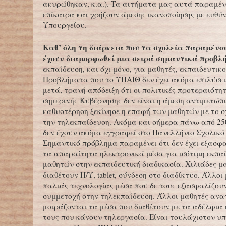
ακυρώθηκαν, κ.α.). Τα αιτήματα μας αυτά παραμέν
επίκαιρα και χρήζουν άμεσης ικανοποίησης με ευθύ
Υπουργείου.
Καθ’ όλη τη διάρκεια που τα σχολεία παραμένο
έχουν διαμορφωθεί μια σειρά σημαντικά προβ
εκπαίδευση, και όχι μόνο, για μαθητές, εκπαιδευτικο
Προβλήματα που το ΥΠΑΙΘ δεν έχει ακόμα επιλύσει
μετά, τρανή απόδειξη ότι οι πολιτικές προτεραιότητ
σημερινής Κυβέρνησης δεν είναι η άμεση αντιμετώπ
καθυστέρηση ξεκίνησε η επαφή των μαθητών με το σ
την τηλεκπαίδευση. Ακόμα και σήμερα πάνω από 25
δεν έχουν ακόμα εγγραφεί στο Πανελλήνιο Σχολικό
Σημαντικό πρόβλημα παραμένει ότι δεν έχει εξασφα
τα απαραίτητα ηλεκτρονικά μέσα για ισότιμη εκπα
μαθητών στην εκπαιδευτική διαδικασία. Χιλιάδες μα
διαθέτουν Η/Υ, tablet, σύνδεση στο διαδίκτυο. Άλλοι
παλιάς τεχνολογίας μέσα που δε τους εξασφαλίζου
συμμετοχή στην τηλεκπαίδευση. Άλλοι μαθητές ανα
μοιράζονται τα μέσα που διαθέτουν με τα αδέλφια 
τους που κάνουν τηλεργασία. Είναι τουλάχιστον υπ