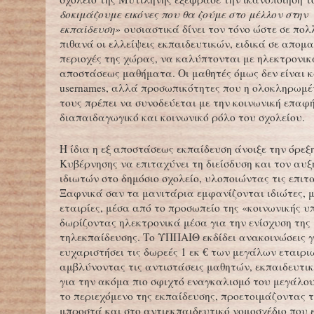
δοκιμάζουμε εικόνες που θα ζούμε στο μέλλον στην
εκπαίδευση»
ουσιαστικά δίνει τον τόνο ώστε σε πολ
πιθανά οι ελλείψεις εκπαιδευτικών, ειδικά σε απομ
περιοχές της χώρας, να καλύπτονται με ηλεκτρονικ
αποστάσεως μαθήματα. Οι μαθητές όμως δεν είναι κ
usernames, αλλά προσωπικότητες που η ολοκληρωμ
τους πρέπει να συνοδεύεται με την κοινωνική επαφή
διαπαιδαγωγικό και κοινωνικό ρόλο του σχολείου.
Η ίδια η εξ αποστάσεως εκπαίδευση άνοιξε την όρεξ
Κυβέρνησης να επιταχύνει τη διείσδυση και τον αυ
ιδιωτών στο δημόσιο σχολείο, υλοποιώντας τις επιτα
Ξαφνικά σαν τα μανιτάρια εμφανίζονται ιδιώτες, 
εταιρίες, μέσα από το προσωπείο της «κοινωνικής 
δωρίζοντας ηλεκτρονικά μέσα για την ενίσχυση της
τηλεκπαίδευσης. Το ΥΠΠΑΙΘ εκδίδει ανακοινώσεις γ
ευχαριστήσει τις δωρεές 1 εκ € των μεγάλων εταιρι
αμβλύνοντας τις αντιστάσεις μαθητών, εκπαιδευτικ
για την ακόμα πιο σφιχτό εναγκαλισμό του μεγάλο
το περιεχόμενο της εκπαίδευσης, προετοιμάζοντας 
μπροστά και στο αντιεκπαιδευτικό νομοσχέδιο που ε