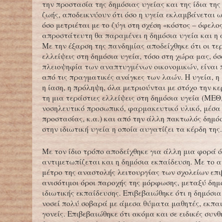
την προστασία της δημόσιας υγείας και της ίδια τη
ζωής, αποδεικνύουν ότι όσο η υγεία εκλαμβάνεται 
όσο μετριέται με το ζύγι στη σχέση «κόστος – όφελο
απροστάτευτη θα παραμένει η δημόσια υγεία και η 
Με την έξαρση της πανδημίας αποδείχθηκε ότι οι τε
ελλείψεις στη δημόσια υγεία, τόσο στη χώρα μας, όσ
πλειοψηφία των αναπτυγμένων οικονομικών, είναι
από τις πραγματικές ανάγκες των λαών. Η υγεία, η 
η ίαση, η πρόληψη, όλα μετριούνται με στόχο την κ
τη μια τεράστιες ελλείψεις στη δημόσια υγεία (ΜΕΘ,
νοσηλευτικό προσωπικό, φαρμακευτικό υλικό, μέσα
προστασίας, κ.α.) και από την άλλη πακτωλός δημό
στην ιδιωτική υγεία η οποία αυγατίζει τα κέρδη της.
Με τον ίδιο τρόπο αποδείχθηκε για άλλη μια φορά ό
αντιμετωπίζεται και η δημόσια εκπαίδευση. Με το 
μέτρο της αναστολής λειτουργίας των σχολείων επι
ανισότιμοι όροι παροχής της μόρφωσης, μεταξύ δημ
ιδιωτικής εκπαίδευσης. Επιβεβαιώθηκε ότι η δημόσι
νοσεί πολύ σοβαρά με άμεσα θύματα μαθητές, εκπαι
γονείς. Επιβεβαιώθηκε ότι ακόμα και σε ειδικές συνθ