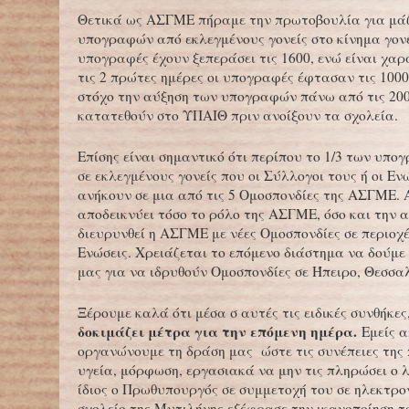
Θετικά ως ΑΣΓΜΕ πήραμε την πρωτοβουλία για μά
υπογραφών από εκλεγμένους γονείς στο κίνημα γον
υπογραφές έχουν ξεπεράσει τις 1600, ενώ είναι χαρ
τις 2 πρώτες ημέρες οι υπογραφές έφτασαν τις 1000
στόχο την αύξηση των υπογραφών πάνω από τις 200
κατατεθούν στο ΥΠΑΙΘ πριν ανοίξουν τα σχολεία.
Επίσης είναι σημαντικό ότι περίπου το 1/3 των υπο
σε εκλεγμένους γονείς που οι Σύλλογοι τους ή οι Εν
ανήκουν σε μια από τις 5 Ομοσπονδίες της ΑΣΓΜΕ. Α
αποδεικνύει τόσο το ρόλο της ΑΣΓΜΕ, όσο και την 
διευρυνθεί η ΑΣΓΜΕ με νέες Ομοσπονδίες σε περιοχ
Ενώσεις. Χρειάζεται το επόμενο διάστημα να δούμ
μας για να ιδρυθούν Ομοσπονδίες σε Ήπειρο, Θεσσα
Ξέρουμε καλά ότι μέσα σ αυτές τις ειδικές συνθήκες
δοκιμάζει μέτρα για την επόμενη ημέρα.
Εμείς 
οργανώνουμε τη δράση μας ώστε τις συνέπειες της 
υγεία, μόρφωση, εργασιακά να μην τις πληρώσει ο 
ίδιος ο Πρωθυπουργός σε συμμετοχή του σε ηλεκτρο
σχολείο της Μυτιλήνης εξέφρασε την ικανοποίηση 