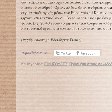
έως τώρα- η συμμετοχή του παιδιού στο πρόγραμμα
παιδικού σταθμού. Όμως, πλέον, όπως ανέφερε ο κ.Δ
ευρωπαϊκές αρχές μέσω του Ευρωπαϊκού Κοινωνικο
ζητούν επιτακτικά να συμβάλουν έστω και με ένα μ
γονείς (πχ. 20-40 ευρώ το μήνα) επικαλούμενοι «λό
λειτουργικότητας και ανταποδοτικότητας του συστ
(πηγές:
enikos
.
gr
, Ελεύθερος Τύπος)
Κατηγορίες:
ΕΙΔΗΣΟΥΛΕΣ
.
Προσθήκη στους σελιδοδ
← Επιστροφή στο %s
Χωρίς βοήθεια τα παιδιά με ειδικές ανάγκες