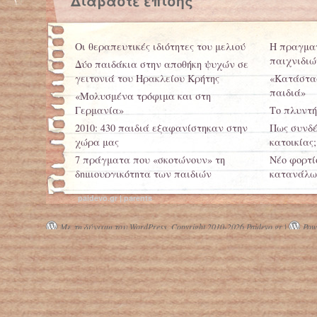
Διαβάστε επίσης
Οι θεραπευτικές ιδιότητες του μελιού
Η πραγματ
παιχνιδιώ
Δύο παιδάκια στην αποθήκη ψυχών σε
γειτονιά του Ηρακλείου Κρήτης
«Κατάστασ
παιδιά»
«Μολυσμένα τρόφιμα και στη
Γερμανία»
Το πλυντή
2010: 430 παιδιά εξαφανίστηκαν στην
Πως συνδέ
χώρα μας
κατοικίας;
7 πράγματα που «σκοτώνουν» τη
Νέο φορτί
δημιουργικότητα των παιδιών
κατανάλωσ
στην Κίνα
paidevo.gr | parents
Με τη δύναμη του WordPress.
Copyright 2010-2026 Paidevo.gr |
Powe