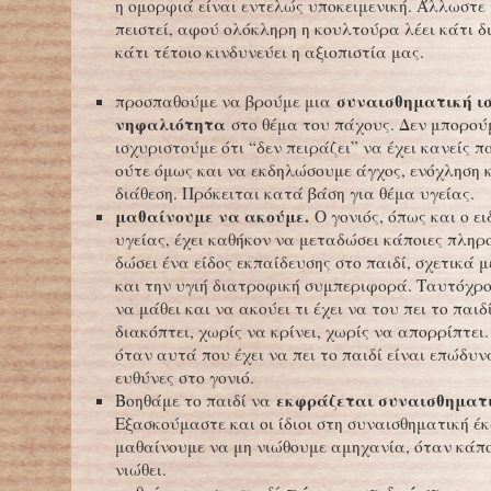
η ομορφιά είναι εντελώς υποκειμενική. Άλλωστε 
πειστεί, αφού ολόκληρη η κουλτούρα λέει κάτι δ
κάτι τέτοιο κινδυνεύει η αξιοπιστία μας.
συναισθηματική ι
προσπαθούμε να βρούμε μια
νηφαλιότητα
στο θέμα του πάχους. Δεν μπορού
ισχυριστούμε ότι “δεν πειράζει” να έχει κανείς 
ούτε όμως και να εκδηλώσουμε άγχος, ενόχληση κ
διάθεση. Πρόκειται κατά βάση για θέμα υγείας.
μαθαίνουμε να ακούμε.
Ο γονιός, όπως και ο ει
υγείας, έχει καθήκον να μεταδώσει κάποιες πληρ
δώσει ένα είδος εκπαίδευσης στο παιδί, σχετικά μ
και την υγιή διατροφική συμπεριφορά. Ταυτόχρ
να μάθει και να ακούει τι έχει να του πει το παιδ
διακόπτει, χωρίς να κρίνει, χωρίς να απορρίπτει
όταν αυτά που έχει να πει το παιδί είναι επώδυ
ευθύνες στο γονιό.
εκφράζεται συναισθηματ
Βοηθάμε το παιδί να
Εξασκούμαστε και οι ίδιοι στη συναισθηματική έ
μαθαίνουμε να μη νιώθουμε αμηχανία, όταν κάποι
νιώθει.