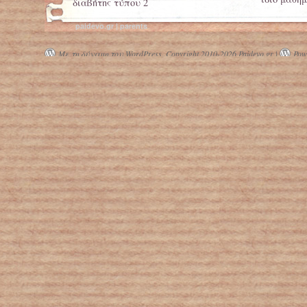
διαβήτης τύπου 2
Η σημασία
paidevo.gr | parents
Με τη δύναμη του WordPress.
Copyright 2010-2026 Paidevo.gr |
Powe