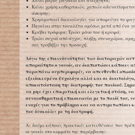
Χάνει βάρος ραγδαία και ανεξήγητα;
Κάνει χρήση καθαρτικών, χαπιών αδυνατίσματος
άσκησης;
Χρησιμοποιεί δικαιολογίες για αποφεύγει το φαγ
Πηγαίνει στην τουαλέτα αμέσως μετά από ένα γ
Κρύβει τρόφιμα; Τρώει μόνο του ή κρυφά;
Τρώει συχνά από άγχος, πλήξη, στενοχώρια, αμηχ
σας τραβήξει την προσοχή;
Λόγω της επικινδυνότητας των διαταραχών αυτ
απαραίτητο ο γονιός, αν διαπιστώσει κάποιες α
παραπάνω συμπεριφορές, να απευθυνθεί οπωσδ
εξειδικευμένο ψυχολόγο αλλά και σε διαιτολόγο,
αποκατάσταση της διατροφής του παιδιού. Σημα
να μην έχει επικριτική και ελεγκτική στάση, να
συναισθηματική επικοινωνία με το παιδί του, ν
ενοχές για το πρόβλημα και να αντιμετωπίσει κα
του δυσκολίες με τη διατροφή.
Aς δούμε κάποιες πρακτικές κατευθύνσεις που πρέπ
οι γονείς στο κομμάτι της παρέμβασης: