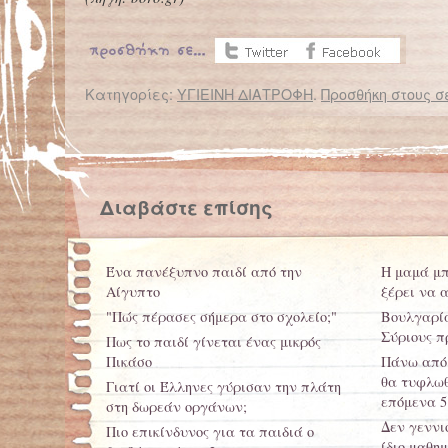
Κατηγορίες:
ΥΓΙΕΙΝΗ ΔΙΑΤΡΟΦΗ
.
Προσθήκη στους σ
← Επιστροφή στο %s
Εντοπίζουν τους παιδόφιλους από τα μάτια του θύματος
ΤΟ ΕΛΑΦ
Διαβάστε επίσης
Ένα πανέξυπνο παιδί από την
Η μαμά μπ
Αίγυπτο
ξέρει να 
"Πώς πέρασες σήμερα στο σχολείο;"
Βουλγαρία
Σύριους π
Πως το παιδί γίνεται ένας μικρός
Πικάσο
Πάνω από 
θα τυφλω
Γιατί οι Έλληνες γύρισαν την πλάτη
επόμενα 5
στη δωρεάν οργάνων;
Δεν γεννι
Πιο επικίνδυνος για τα παιδιά ο
ίδιο μαθη