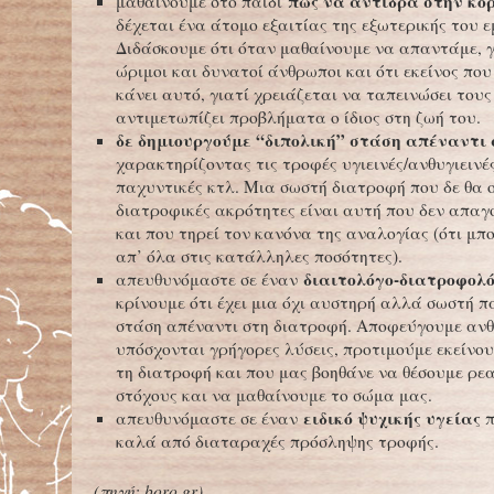
πώς να αντιδρά στην κορ
μαθαίνουμε στο παιδί
δέχεται ένα άτομο εξαιτίας της εξωτερικής του 
Διδάσκουμε ότι όταν μαθαίνουμε να απαντάμε, γ
ώριμοι και δυνατοί άνθρωποι και ότι εκείνος που
κάνει αυτό, γιατί χρειάζεται να ταπεινώσει τους
αντιμετωπίζει προβλήματα ο ίδιος στη ζωή του.
δε δημιουργούμε “διπολική” στάση απέναντι
χαρακτηρίζοντας τις τροφές υγιεινές/ανθυγιεινές
παχυντικές κτλ. Μια σωστή διατροφή που δε θα ο
διατροφικές ακρότητες είναι αυτή που δεν απαγ
και που τηρεί τον κανόνα της αναλογίας (ότι μ
απ’ όλα στις κατάλληλες ποσότητες).
διαιτολόγο-διατροφολ
απευθυνόμαστε σε έναν
κρίνουμε ότι έχει μια όχι αυστηρή αλλά σωστή 
στάση απέναντι στη διατροφή. Αποφεύγουμε αν
υπόσχονται γρήγορες λύσεις, προτιμούμε εκείνου
τη διατροφή και που μας βοηθάνε να θέσουμε ρε
στόχους και να μαθαίνουμε το σώμα μας.
ειδικό ψυχικής υγείας
απευθυνόμαστε σε έναν
π
καλά από διαταραχές πρόσληψης τροφής.
(πηγή:
boro
.
gr
)