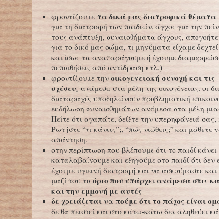
τα δικά μας διατροφικά θέματα
φροντίζουμε
για τη διατροφή των παιδιών, άγχος για την πείν
τους ανάπτυξη, συναισθήματα άγχους, απογοήτε
για το δικό μας σώμα, τι μηνύματα είχαμε δεχτεί
και ίσως τα αναπαράγουμε ή έχουμε διαμορφώσε
πεποιθήσεις από αντίδραση κτλ.)
οικογενειακή συνοχή και τις
φροντίζουμε την
σχέσεις
ανάμεσα στα μέλη της οικογένειας: οι δ
διαταραχές υποδηλώνουν προβληματική επικοινω
εκδήλωση συναισθημάτων ανάμεσα στα μέλη μιας
Πείτε ότι αγαπάτε, δείξτε την υπερηφάνειά σας, 
Ρωτήστε “τι κάνεις”;, “πώς νιώθεις;” και μάθετε 
απάντηση.
στην περίπτωση που βλέπουμε ότι το παιδί κάνει 
καταλαβαίνουμε και εξηγούμε στο παιδί ότι δεν 
έχουμε υγιεινή διατροφή και να ασκούμαστε κα
όριο που υπάρχει ανάμεσα στις κα
μαζί του το
και την εμμονή με αυτές
δε χρειάζεται να πούμε ότι το πάχος είναι ο
δε θα πειστεί και στο κάτω-κάτω δεν αληθεύει κά