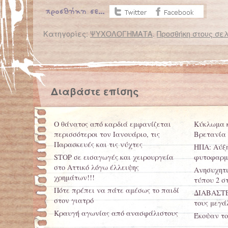
Κατηγορίες:
ΨΥΧΟΛΟΓΗΜΑΤΑ
.
Προσθήκη στους σελ
← Επιστροφή στο %s
Δύο δρομείς «παίρνουν τα βουνά» για τα παιδιά με καρκίνο
Δωδεκάχρονο αγόρι ήθελε να αυτοκτονήσ
Διαβάστε επίσης
Ο θάνατος από καρδιά εμφανίζεται
Κύκλωμα κ
περισσότεροι τον Ιανουάριο, τις
Βρετανία
Παρασκευές και τις νύχτες
ΗΠΑ: Αύξη
STOP σε εισαγωγές και χειρουργεία
φυτοφαρμά
στο Αττικό λόγω έλλειψης
Ανησυχητι
χρημάτων!!!
τύπου 2 σ
Πότε πρέπει να πάτε αμέσως το παιδί
ΔΙΑΒΑΣΤΕ:
στον γιατρό
τους μεγά
Κραυγή αγωνίας από ανασφάλιστους
Έκοψαν το
μεταμοσχευμένους
οικογένει