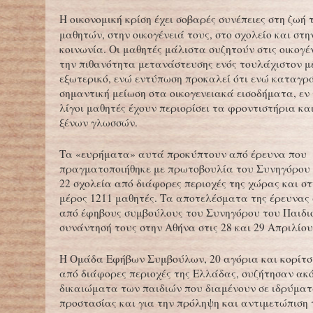
Η οικονομική κρίση έχει σοβαρές συνέπειες στη ζωή 
μαθητών, στην οικογένειά τους, στο σχολείο και στ
κοινωνία. Οι μαθητές μάλιστα συζητούν στις οικογέν
την πιθανότητα μετανάστευσης ενός τουλάχιστον μ
εξωτερικό, ενώ εντύπωση προκαλεί ότι ενώ καταγρ
σημαντική μείωση στα οικογενειακά εισοδήματα, εν
λίγοι μαθητές έχουν περιορίσει τα φροντιστήρια κ
ξένων γλωσσών.
Τα «ευρήματα» αυτά προκύπτουν από έρευνα που
πραγματοποιήθηκε με πρωτοβουλία του Συνηγόρου 
22 σχολεία από διάφορες περιοχές της χώρας και σ
μέρος 1211 μαθητές. Τα αποτελέσματα της έρευνας
από έφηβους συμβούλους του Συνηγόρου του Παιδιο
συνάντησή τους στην Αθήνα στις 28 και 29 Απριλίου
Η Ομάδα Εφήβων Συμβούλων, 20 αγόρια και κορίτσ
από διάφορες περιοχές της Ελλάδας, συζήτησαν ακό
δικαιώματα των παιδιών που διαμένουν σε ιδρύματ
προστασίας και για την πρόληψη και αντιμετώπιση 