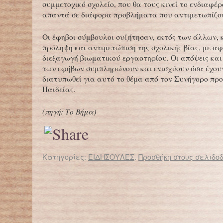
συμμετοχικό σχολείο, που θα τους κινεί το ενδιαφέ
απαντά σε διάφορα προβλήματα που αντιμετωπίζο
Οι έφηβοι σύμβουλοι συζήτησαν, εκτός των άλλων, κ
πρόληψη και αντιμετώπιση της σχολικής βίας, με α
διεξαγωγή βιωματικού εργαστηρίου. Οι απόψεις και
των εφήβων συμπληρώνουν και ενισχύουν όσα έχου
διατυπωθεί για αυτό το θέμα από τον Συνήγορο προ
Παιδείας.
(πηγή: Το Βήμα)
Κατηγορίες:
ΕΙΔΗΣΟΥΛΕΣ
.
Προσθήκη στους σελιδοδ
← Επιστροφή στο %s
Δυσαναγνωσία : Mια πραγματικά «επώδυνη» διαταραχή
Χωρίς αντισεισμικό έλεγχο 