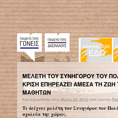
← Επιστροφή στο %s
Δυσαναγνωσία : Mια πραγματικά «επώδυνη» διαταραχή
Χωρίς αντισεισμικό έλεγχο 
ΜΕΛΕΤΗ ΤΟΥ ΣΥΝΗΓΟΡΟΥ ΤΟΥ ΠΟΛ
ΚΡΙΣΗ ΕΠΗΡΕΑΖΕΙ ΑΜΕΣΑ ΤΗ ΖΩΗ
ΜΑΘΗΤΩΝ
Καταχωρήθηκε στις
Μαΐου 23, 2012
από τον/την
Pai
Τι δείχνει μελέτη του Συνηγόρου του Πολ
σχολεία της χώρας.