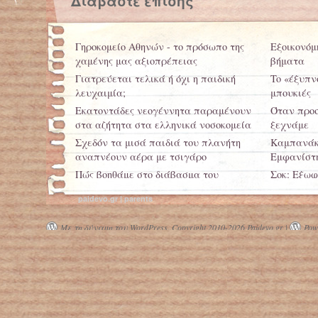
Διαβάστε επίσης
Γηροκομείο Αθηνών - το πρόσωπο της
Εξοικονόμ
χαμένης μας αξιοπρέπειας
βήματα
Γιατρεύεται τελικά ή όχι η παιδική
To «έξυπν
λευχαιμία;
μπουκιές
Εκατοντάδες νεογέννητα παραμένουν
Όταν προσ
στα αζήτητα στα ελληνικά νοσοκομεία
ξεχνάμε
Σχεδόν τα μισά παιδιά του πλανήτη
Καμπανάκι
αναπνέουν αέρα με τσιγάρο
Εμφανίστη
Πώς βοηθάμε στο διάβασμα του
Σοκ: Εξωφ
παιδιού
Ποινικού 
paidevo.gr | parents
ποινές γι
Με τη δύναμη του WordPress.
Copyright 2010-2026 Paidevo.gr |
Powe