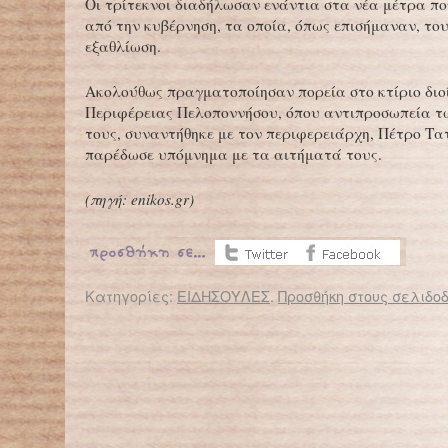
Οι τρίτεκνοι διαδήλωσαν ενάντια στα νέα μέτρα π
από την κυβέρνηση, τα οποία, όπως επισήμαναν, το
εξαθλίωση.
Ακολούθως πραγματοποίησαν πορεία στο κτίριο διο
Περιφέρειας Πελοποννήσου, όπου αντιπροσωπεία 
τους, συναντήθηκε με τον περιφερειάρχη, Πέτρο Τα
παρέδωσε υπόμνημα με τα αιτήματά τους.
(
πηγή:
enikos.gr
)
Κατηγορίες:
ΕΙΔΗΣΟΥΛΕΣ
.
Προσθήκη στους σελιδοδ
← Επιστροφή στο %s
Γονείς σε αδιέξοδο
Μαθητής πονούσ