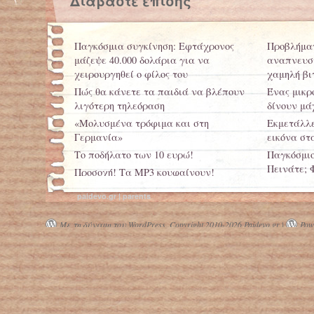
Διαβάστε επίσης
Παγκόσμια συγκίνηση: Εφτάχρονος
Προβλήματ
μάζεψε 40.000 δολάρια για να
αναπνευστ
χειρουργηθεί ο φίλος του
χαμηλή βι
Πώς θα κάνετε τα παιδιά να βλέπουν
Ένας μικρ
λιγότερη τηλεόραση
δίνουν μά
«Μολυσμένα τρόφιμα και στη
Εκμετάλλε
Γερμανία»
εικόνα σ
Το ποδήλατο των 10 ευρώ!
Παγκόσμιο
Πεινάτε; 
Προσοχή! Τα MP3 κουφαίνουν!
Τηλεόραση
paidevo.gr | parents
παιδιών σ
παχυσαρκ
Με τη δύναμη του WordPress.
Copyright 2010-2026 Paidevo.gr |
Powe