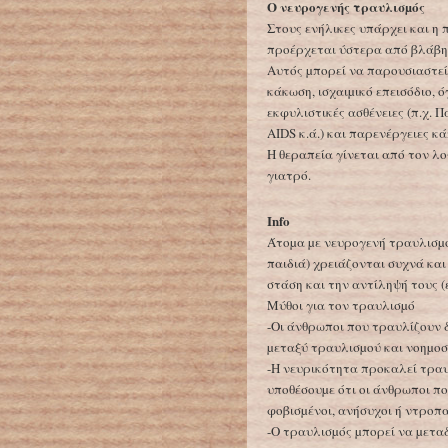
Ο νευρογενής τραυλισµός
Στους ενήλικες υπάρχει και η
προέρχεται ύστερα από βλάβη 
Αυτός µπορεί να παρουσιαστε
κάκωση, ισχαιµικό επεισόδιο, 
εκφυλιστικές ασθένειες (π.χ. Π
AIDS κ.ά.) και παρενέργειες 
Η θεραπεία γίνεται από τον λ
γιατρό.
Info
Άτοµα µε νευρογενή τραυλισµό
παιδιά) χρειάζονται συχνά κα
στάση και την αντίληψή τους (
Μύθοι για τον τραυλισµό
-Οι άνθρωποι που τραυλίζουν δ
µεταξύ τραυλισµού και νοηµοσ
-Η νευρικότητα προκαλεί τραυλ
υποθέσουµε ότι οι άνθρωποι πο
φοβισµένοι, ανήσυχοι ή ντροπα
-Ο τραυλισµός µπορεί να µετα