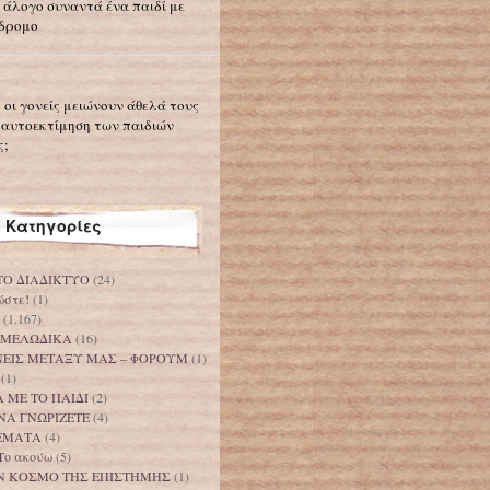
 άλογο συναντά ένα παιδί με
δρομο
 οι γονείς μειώνουν άθελά τους
 αυτοεκτίμηση των παιδιών
ς;
Κατηγορίες
ΤΟ ΔΙΑΔΙΚΤΥΟ
(24)
ώστε!
(1)
(1.167)
 ΜΕΛΩΔΙΚΑ
(16)
ΟΝΕΙΣ ΜΕΤΑΞΥ ΜΑΣ – ΦΟΡΟΥΜ
(1)
(1)
 ΜΕ ΤΟ ΠΑΙΔΙ
(2)
ΝΑ ΓΝΩΡΙΖΕΤΕ
(4)
ΕΜΑΤΑ
(4)
Το ακούω
(5)
Ν ΚΟΣΜΟ ΤΗΣ ΕΠΙΣΤΗΜΗΣ
(1)