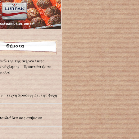
Θέματα
φιάλτης της σεξουαλικής
ενόχλησης – Προστάτεψε το
δί σου
ν η τέχνη προσεγγίζει την ψυχή
παιδιά δεν σας ανήκουν