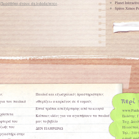
Planet Interacti
.
Προσθήκη στους σελιδοδείκτες
.
Spiros Xenos Po
φοβία
Επτά μερίδες φρούτων και λαχανικών τη μέρα αυξάνουν την ευτυχία και την ψυχική υγεία
→
ας
Παιδιά και εξωσχολικές δραστηριότητες
ια τον παιδικό
«Θερίζει» ο καρκίνος σε 4 νομούς
Επτά τρόποι απεξάρτησης από το κινητό
www.Paide
οχόσπιτα
Κάποιες ιδέες για να αγαπήσουν τα παιδιά
Εκδότης: 
 φτερά του
μας το βιβλίο
Ταχ. Διεύ
ζωής του
Ηλιούπολ
ΔΕΝ ΠΛΗΡΩΝΩ
Τηλ.: 210 
εργαστήρι στην
e-mail: pa