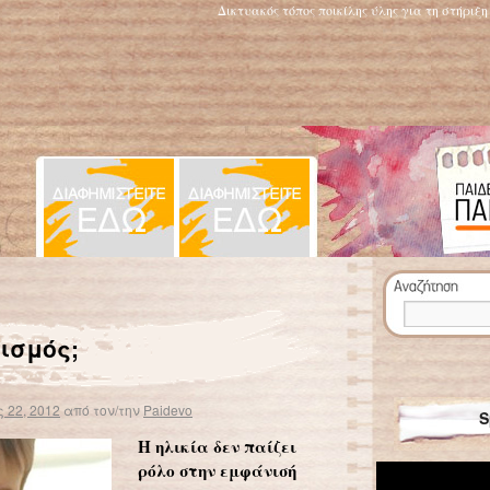
Δικτυακός τόπος ποικίλης ύλης για τη στήριξ
φοβία
Επτά μερίδες φρούτων και λαχανικών τη μέρα αυξάνουν την ευτυχία και την ψυχική υγεία
→
λισμός;
 22, 2012
από τον/την
Paidevo
S
Η ηλικία δεν παίζει
ρόλο στην εμφάνισή