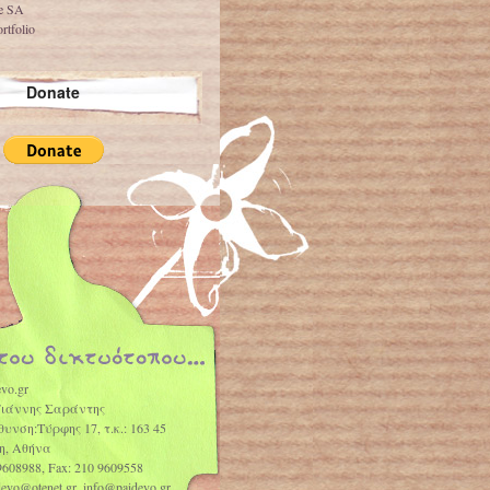
ve SA
rtfolio
Donate
vo.gr
Γιάννης Σαράντης
θυνση:Τύρφης 17, τ.κ.: 163 45
η, Αθήνα
9608988, Fax: 210 9609558
idevo@otenet.gr, info@paidevo.gr