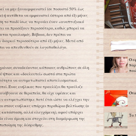
εί να µην ξαναεµφανιστεί (σε ποσοστό 50% έως
) ή αντίθετα να εµφανιστεί ύστερα από έξι µήνες
ση το παιδί ίσως να περνάει έναν «αναπτυξιακό
πει να προσέξουν περισσότερο, καθώς µπορεί να
εται τραυλισµός. Βέβαια, δεν πρέπει να
 διαρκεί περισσότερο από έξι µήνες. Μετά από
πει να απευθυνθούν σε λογοπαθολόγο.
Ο ε
παρ
 χρόνιος συνοδεύοντας κάποιους ανθρώπους σε όλη
παι
λύ ήπιος και «δουλευτεί» σωστά στα πρώτα
τότητα να αντιµετωπιστεί αποτελεσµατικά.
τεί. Ένας ενήλικας που τραυλίζει θα τραύλιζε
Ότα
αινόβγαινε σε θεραπεία, θα είχε υφέσεις και
εν αντιµετωπίστηκε ποτέ έτσι ώστε να ελέγχει την
ι στους ενήλικες υπάρχει περιθώριο βελτίωσης (ο
ς κατάσταση, αλλά ελεγχόµενη), αφού υπάρχει
Τα 
α είναι άµεση και στοχεύει στη διαµόρφωση της
οποποίηση της δύσρυθµης.