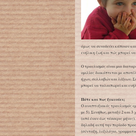
όμως να συνοδεύει κάποιον και
ενήλικη ζωή και πώς µπορεί να
Ο τραυλισµός είναι µια διαταρ
οµιλίας διακόπτεται µε αποτέ
ήχων, συλλαβών και λέξεων. Σ
µπορεί να ταλαιπωρεί και ενήλ
Πότε και πως ξεκινάει;
O αναπτυξιακός τραυλισµός εµ
µε 5). Συνήθως, µεταξύ 2 και 
(από έναν έως τέσσερις µήνες)
δηλαδή αυτή την περίοδο προσ
(σύνταξη, λεξιλόγιο, γραµµατι