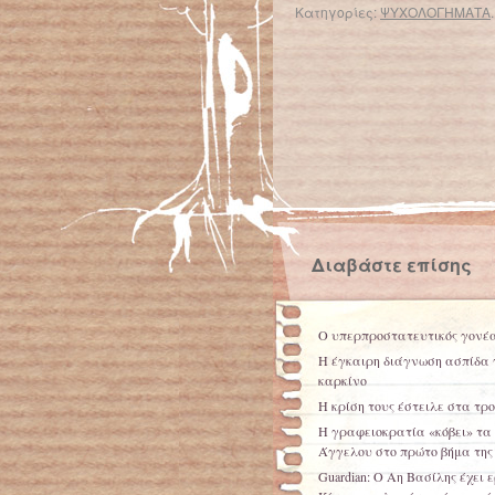
Κατηγορίες:
ΨΥΧΟΛΟΓΗΜΑΤΑ
← Επιστροφή στο %s
Σχολική 
Διαβάστε επίσης
Ο υπερπροστατευτικός γονέ
Η έγκαιρη διάγνωση ασπίδα γ
καρκίνο
Η κρίση τους έστειλε στα τρ
Η γραφειοκρατία «κόβει» τα
Άγγελου στο πρώτο βήμα της 
Guardian: Ο Αη Βασίλης έχει 