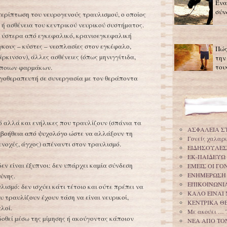
Ένα
σύν
 περίπτωση του νευρογενούς τραυλισµού, ο οποίος
ή ασθένεια του κεντρικού νευρικού συστήµατος.
ί ύστερα από εγκεφαλικό, κρανιοεγκεφαλική
όγκους – κύστες – νεοπλασίες στον εγκέφαλο,
Πώς
άρκινσον), άλλες ασθένειες (όπως µηνιγγίτιδα,
την
του
κάποιων φαρµάκων.
ογοθεραπευτή σε συνεργασία µε τον θεράποντα
 αλλά και ενήλικες που τραυλίζουν (σπάνια τα
ΑΣΦΑΛΕΙΑ Σ
ι βοήθεια από ψυχολόγο ώστε να αλλάξουν τη
Γονείς χαλαρ
ενοχές, άγχος) απέναντι στον τραυλισµό.
ΕΙΔΗΣΟΥΛΕΣ
ΕΚ-ΠΑΙΔΕΥΩ
εν είναι έξυπνοι: δεν υπάρχει καµία σύνδεση
ΕΜΕΙΣ ΟΙ Γ
ΕΝΗΜΕΡΩΣΗ
ύνης.
ΕΠΙΚΟΙΝΩΝΙΑ
ισµό: δεν ισχύει κάτι τέτοιο και ούτε πρέπει να
ΚΑΛΟ ΕΙΝΑΙ 
υ τραυλίζουν έχουν τάση να είναι νευρικοί,
ΚΕΝΤΡΙΚΑ Θ
λοί.
Με ακούει … 
δοθεί µέσω της µίµησης ή ακούγοντας κάποιον
ΝΕΑ ΑΠΟ ΤΟ