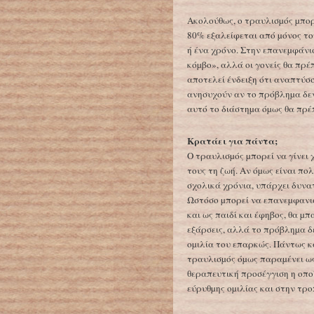
Ακολούθως, ο τραυλισµός µπορ
80% εξαλείφεται από µόνος του
ή ένα χρόνο. Στην επανεµφάνι
κόµβο», αλλά οι γονείς θα πρέ
αποτελεί ένδειξη ότι αναπτύσσ
ανησυχούν αν το πρόβληµα δεν
αυτό το διάστηµα όµως θα πρέ
Κρατάει για πάντα;
Ο τραυλισµός µπορεί να γίνει
τους τη ζωή. Αν όµως είναι πο
σχολικά χρόνια, υπάρχει δυνα
Ωστόσο µπορεί να επανεµφανισ
και ως παιδί και έφηβος, θα µπ
εξάρσεις, αλλά το πρόβληµα δ
οµιλία του επαρκώς. Πάντως κα
τραυλισµός όµως παραµένει ω
θεραπευτική προσέγγιση η οποί
εύρυθµης οµιλίας και στην τρ