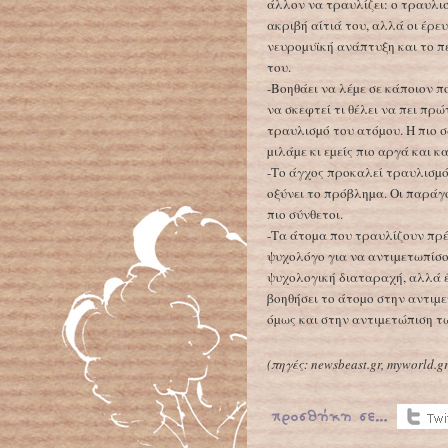
άλλον να τραυλίζει: ο τραυλισ
ακριβή αίτιά του, αλλά οι έρευ
νευροµυϊκή ανάπτυξη και το π
του.
-Βοηθάει να λέµε σε κάποιον π
να σκεφτεί τι θέλει να πει πρ
τραυλισµό του ατόµου. Η πιο σ
µιλάµε κι εµείς πιο αργά και κ
-Το άγχος προκαλεί τραυλισµό:
οξύνει το πρόβληµα. Οι παράγ
πιο σύνθετοι.
-Τα άτοµα που τραυλίζουν πρέ
ψυχολόγο για να αντιµετωπίσο
ψυχολογική διαταραχή, αλλά έ
βοηθήσει το άτοµο στην αντιµ
όµως και στην αντιµετώπιση τ
(πηγές:
newsbeast.gr, myworld.g