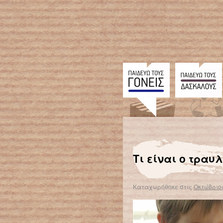
← Επιστροφή στο %s
Σχολική 
Τι είναι ο τραυ
Καταχωρήθηκε στις
Οκτώβριος