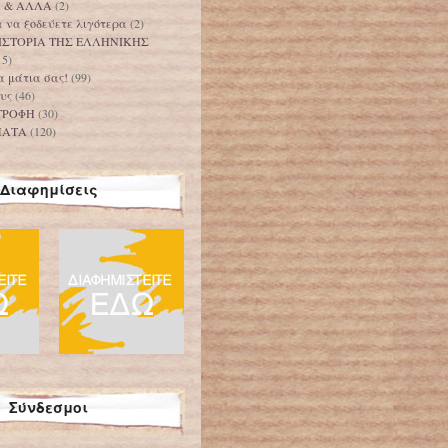
Α & ΑΛΛΑ
(2)
 να ξοδεύετε λιγότερα
(2)
ΙΣΤΟΡΙΑ ΤΗΣ ΕΛΛΗΝΙΚΗΣ
15)
τα μάτια σας!
(99)
υς
(46)
ΤΡΟΦΗ
(30)
ΜΑΤΑ
(120)
Διαφημίσεις
Σύνδεσμοι