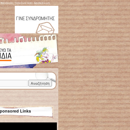
η παιδιών, γονέων και δασκάλων
ponsored Links