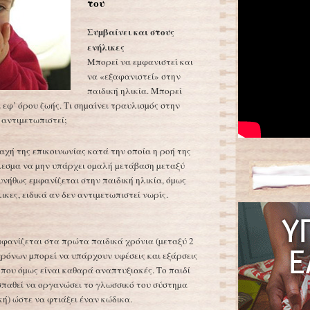
του
Συµβαίνει και στους
ενήλικες
Μπορεί να εµφανιστεί και
να «εξαφανιστεί» στην
παιδική ηλικία. Μπορεί
 εφ’ όρου ζωής. Τι σηµαίνει τραυλισµός στην
 αντιµετωπιστεί;
αχή της επικοινωνίας κατά την οποία η ροή της
λεσµα να µην υπάρχει οµαλή µετάβαση µεταξύ
υνήθως εµφανίζεται στην παιδική ηλικία, όµως
ικες, ειδικά αν δεν αντιµετωπιστεί νωρίς.
φανίζεται στα πρώτα παιδικά χρόνια (µεταξύ 2
3 χρόνων µπορεί να υπάρχουν υφέσεις και εξάρσεις
, που όµως είναι καθαρά αναπτυξιακές. Το παιδί
παθεί να οργανώσει το γλωσσικό του σύστηµα
κή) ώστε να φτιάξει έναν κώδικα.