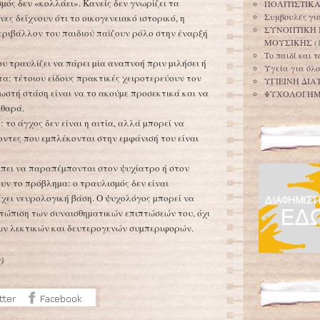
µός δεν «κολλάει». Κανείς δεν γνωρίζει τα
ΠΟΛΙΤΙΣΤΙΚ
Συμβουλές για
νες δείχνουν ότι το οικογενειακό ιστορικό, η
ΣΥΝΟΠΤΙΚΗ 
εριβάλλον του παιδιού παίζουν ρόλο στην έναρξή
ΜΟΥΣΙΚΗΣ
(
Το παιδί και 
ου τραυλίζει να πάρει µία αναπνοή πριν µιλήσει ή
Υγεία για όλο
ώτα: τέτοιου είδους πρακτικές χειροτερεύουν τον
ΥΓΙΕΙΝΗ ΔΙΑ
ωστή στάση είναι να το ακούµε προσεκτικά και να
ΨΥΧΟΛΟΓΗ
αθαρά.
 το άγχος δεν είναι η αιτία, αλλά µπορεί να
οντες που εµπλέκονται στην εµφάνισή του είναι
πει να παραπέµπονται στον ψυχίατρο ή στον
υν το πρόβληµα: o τραυλισµός δεν είναι
χει νευρολογική βάση. Ο ψυχολόγος µπορεί να
ετώπιση των συναισθηµατικών επιπτώσεών του, όχι
ων λεκτικών και δευτερογενών συµπεριφορών.
r
)