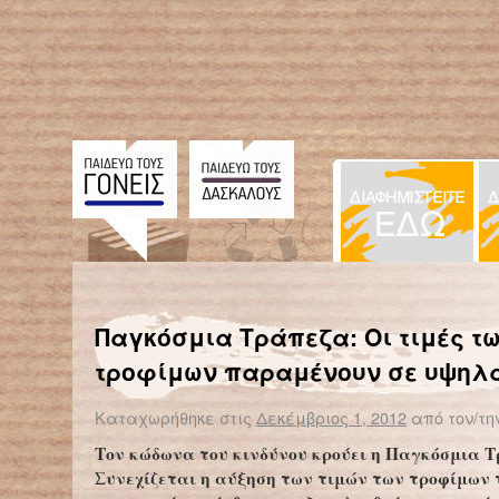
← Επιστροφή στο %s
Δυσχερείς οι συνθήκες στα καταστήματα κράτησης ανηλίκων
Πάτρα: 
Παγκόσμια Τράπεζα: Oι τιμές τ
τροφίμων παραμένουν σε υψηλ
Καταχωρήθηκε στις
Δεκέμβριος 1, 2012
από τον/τη
Τον κώδωνα του κινδύνου κρούει η Παγκόσμια Τ
Συνεχίζεται η αύξηση των τιμών των τροφίμων 