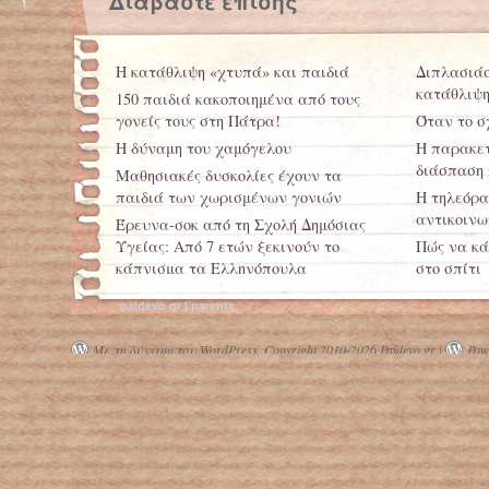
Διαβάστε επίσης
Η κατάθλιψη «χτυπά» και παιδιά
Διπλασιάσ
κατάθλιψη
150 παιδιά κακοποιημένα από τους
γονείς τους στη Πάτρα!
Όταν το σ
Η δύναμη του χαμόγελου
Η παρακετ
διάσπαση 
Μαθησιακές δυσκολίες έχουν τα
παιδιά των χωρισμένων γονιών
Η τηλεόρα
αντικοινω
Έρευνα-σοκ από τη Σχολή Δημόσιας
Υγείας: Από 7 ετών ξεκινούν το
Πώς να κά
κάπνισμα τα Ελληνόπουλα
στο σπίτι
paidevo.gr | parents
Με τη δύναμη του WordPress.
Copyright 2010-2026 Paidevo.gr |
Powe