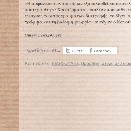
«Η ασφάλεια των τροφίμων εξακολουθεί να αποτελ
προτεραιότητα Χρειαζόμαστε επιπλέον προσπάθειες
ενίσχυση των προγραμμάτων διατροφής, το δίχτυ 
τρόφιμα και τη βιώσιμη γεωργία» συνέχισε ο Κανού
(πηγή:
news247.gr
)
Κατηγορίες:
ΕΙΔΗΣΟΥΛΕΣ
.
Προσθήκη στους σελιδοδ
← Επιστροφή στο %s
Δυσχερείς οι συνθήκες στα καταστήματα κράτησης ανηλίκων
Πάτρα: 