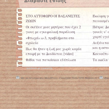
Διαβάστε επίσης
ΣΤΟ ΑΥΤΟΦΩΡΟ ΟΙ ΒΑΣΑΝΙΣΤΕΣ
Έκκληση γ
ΖΩΩΝ
πεινασμέν
Οι σκέψεις μιας μητέρας που έχει 2
Πάτρα: Δα
γιους με εγκεφαλική παράλυση
γονείς ν’
χαρτί υγε
«Φτωχά» ω-3, προβλήματα στο
σχολείο
Αυξάνεται
και η οστ
Πως θα ήταν η ζωή μας χωρίς καμία
επαφή με το Διαδίκτυο; [video]
Κουνούπι-
Φόβοι για παγκόσμια εξάπλωση
Τα οφέλη 
φονικού ιού του αναπνευστικού
paidevo.gr | parents
Με τη δύναμη του WordPress.
Copyright 2010-2026 Paidevo.gr |
Powe