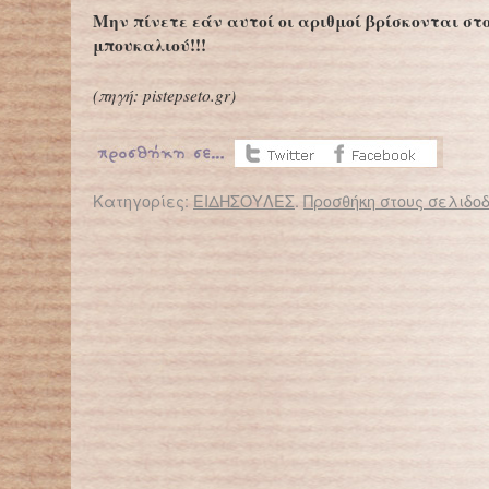
Μην πίνετε εάν αυτοί οι αριθμοί βρίσκονται στ
μπουκαλιού!!!
(πηγή:
pistepseto.gr
)
Κατηγορίες:
ΕΙΔΗΣΟΥΛΕΣ
.
Προσθήκη στους σελιδοδ
← Επιστροφή στο %s
Φόβοι για πογκρόμ κατά των αδέσποτων με το νέο νόμο
Βοηθ