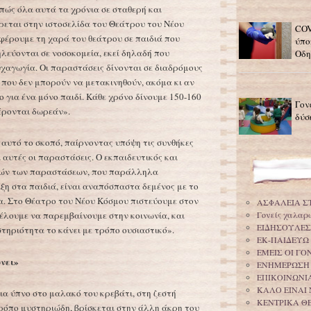
πώς όλα αυτά τα χρόνια σε σταθερή και
εται στην ιστοσελίδα του Θεάτρου του Νέου
COV
σφέρουμε τη χαρά του θεάτρου σε παιδιά που
ύπο
ηλεύονται σε νοσοκομεία, εκεί δηλαδή που
Οδη
χαγωγία. Οι παραστάσεις δίνονται σε διαδρόμους
 που δεν μπορούν να μετακινηθούν, ακόμα κι αν
ο για ένα μόνο παιδί. Κάθε χρόνο δίνουμε 150-160
Γον
έρονται δωρεάν».
δύσ
 αυτό το σκοπό, παίρνοντας υπόψη τις συνθήκες
 αυτές οι παραστάσεις. O εκπαιδευτικός και
ών των παραστάσεων, που παράλληλα
η στα παιδιά, είναι αναπόσπαστα δεμένος με το
α. Στο Θέατρο του Νέου Κόσμου πιστεύουμε στον
ΑΣΦΑΛΕΙΑ Σ
θέλουμε να παρεμβαίνουμε στην κοινωνία, και
Γονείς χαλαρ
ΕΙΔΗΣΟΥΛΕΣ
τηριότητα το κάνει με τρόπο ουσιαστικό».
ΕΚ-ΠΑΙΔΕΥΩ
ΕΜΕΙΣ ΟΙ Γ
νει»
ΕΝΗΜΕΡΩΣΗ
ΕΠΙΚΟΙΝΩΝΙΑ
ΚΑΛΟ ΕΙΝΑΙ 
ια ύπνο στο μαλακό του κρεβάτι, στη ζεστή
ΚΕΝΤΡΙΚΑ Θ
τρόπο μυστηριώδη, βρίσκεται στην άλλη άκρη του