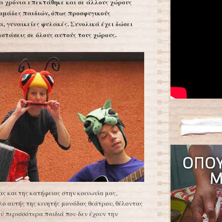
α χρόνια επεκτάθηκε και σε άλλους χώρους
 ομάδες παιδιών, όπως προσφυγικούς
α, γυναικείες φυλακές. Συνολικά έχει δώσει
στάσεις σε όλους αυτούς τους χώρους.
ς και της κατήφειας στην κοινωνία μας,
όλο αυτής της κινητής μονάδας θεάτρου, θέλοντας
ύ περισσότερα παιδιά που δεν έχουν την