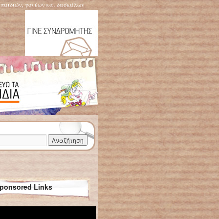
η παιδιών, γονέων και δασκάλων
ponsored Links