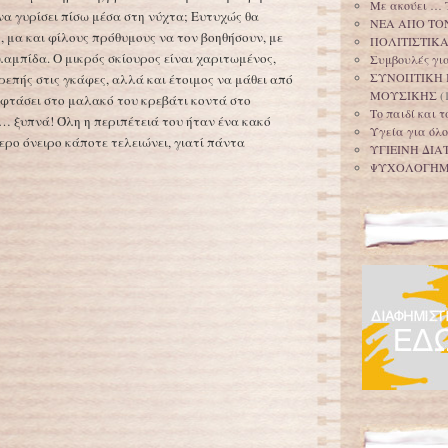
Με ακούει … 
να γυρίσει πίσω μέσα στη νύχτα; Ευτυχώς θα
ΝΕΑ ΑΠΟ ΤΟ
, μα και φίλους πρόθυμους να τον βοηθήσουν, με
ΠΟΛΙΤΙΣΤΙΚ
αμπίδα. Ο μικρός σκίουρος είναι χαριτωμένος,
Συμβουλές για
ΣΥΝΟΠΤΙΚΗ 
ρεπής στις γκάφες, αλλά και έτοιμος να μάθει από
ΜΟΥΣΙΚΗΣ
(
 φτάσει στο μαλακό του κρεβάτι κοντά στο
Το παιδί και 
 ξυπνά! Όλη η περιπέτειά του ήταν ένα κακό
Υγεία για όλο
τερο όνειρο κάποτε τελειώνει, γιατί πάντα
ΥΓΙΕΙΝΗ ΔΙΑ
ΨΥΧΟΛΟΓΗ