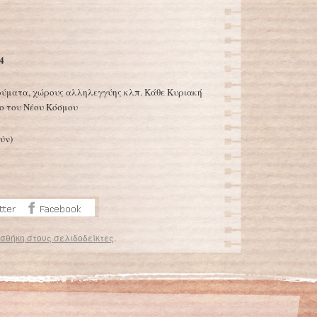
4
δρύματα, χώρους αλληλεγγύης κλπ. Κάθε Κυριακή
ρο του Νέου Κόσμου
ύν)
σθήκη στους σελιδοδείκτες
.
Τεστ «βλέπει» εγκαίρως την κατάθλιψη στους εφήβους
→