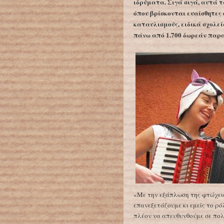
ιδρύματα. Σιγά σιγά, αυτά τ
όπου βρίσκονται ευαίσθητες
καταυλισμούς, ειδικά σχολεί
πάνω από 1.700 δωρεάν παρα
«Με την εξάπλωση της φτώχεια
επανεξετάζουμε κι εμείς το ρ
πλέον να απευθυνθούμε σε πολ