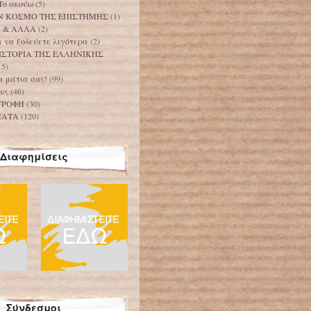
Το ακούω
(5)
Ν ΚΟΣΜΟ ΤΗΣ ΕΠΙΣΤΗΜΗΣ
(1)
Α & ΑΛΛΑ
(2)
 να ξοδεύετε λιγότερα
(2)
ΙΣΤΟΡΙΑ ΤΗΣ ΕΛΛΗΝΙΚΗΣ
15)
τα μάτια σας!
(99)
υς
(46)
ΤΡΟΦΗ
(30)
ΜΑΤΑ
(120)
Διαφημίσεις
Σύνδεσμοι