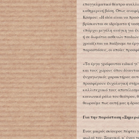
επαγγελματικό θέατρο ανελλι
καθημερινή βάση. Όπως αναφέρ
Κόσμου: «Η ιδέα είναι να προ
βρίσκονται σε ιδρύματα ή νοσ
υπάρχει μεγάλη ανάγκη για ψυ
ή σε δωμάτια ασθενών παιδιών
χρειάζεται να παίξουμε το έργ
παραστάσεις, οι οποίες προσφ
«Τα έργα γράφονται ειδικά γι’
και τους χώρους όπου δίνονται
ψυχαγωγικός χαρακτήρας αυτ
προσφέρουν ψυχολογική στήριξ
καλλιτεχνικό τους αποτέλεσμ
κοινωνικό ρόλο του θεάτρου, 
θεωρούμε πως αυτή μας η δρασ
Για την παράσταση «Ξημερώ
Ένας μικρός σκίουρος πέφτει γ
φωλιά του. Ξαφνικά, μ’ έναν 