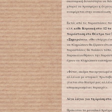
οικονομική δυνατότητα να πάν
μπορεί να προσφέρει η ψυχαγω
αναφέρεται στην ανακοίνωση 
Εκτός από τις παραστάσεις πο
κάθε Κυριακή στις 12 το
κλπ,
παράσταση στο Θέατρο του 
«Ξημερώνει»
. «Θα υπάρχει έν
να πληρώσουν θα ξέρουν ότι οι
παραστάσεις θα πιάσουν τόπο,
παρακολουθήσουν την παράστα
έχουν να πληρώσουν εισιτήριο
«Φέτος, ακόμα πιο οργανωμένα
αλλά και με ατομικές πρωτοβο
γίνεται στο θέατρό μας αλλά 
απομακρυσμένες περιοχές».
Λίγα λόγια για τη δράση στα
Πρόκειται το μοναδικό πρόγρ