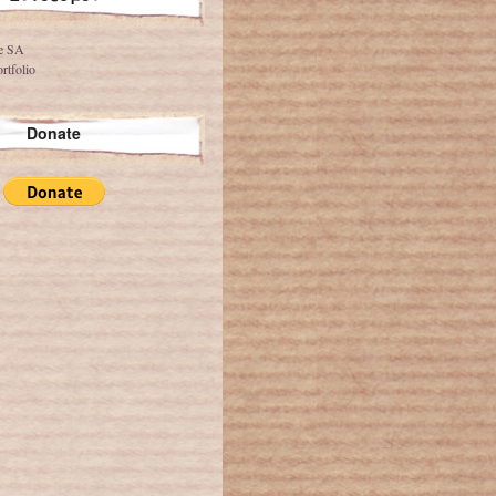
ve SA
rtfolio
Donate