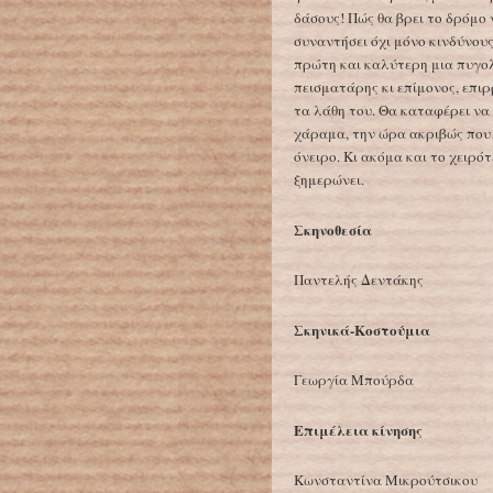
δάσους! Πώς θα βρει το δρόμο 
συναντήσει όχι μόνο κινδύνους
πρώτη και καλύτερη μια πυγολ
πεισματάρης κι επίμονος, επιρ
τα λάθη του. Θα καταφέρει να
χάραμα, την ώρα ακριβώς που…
όνειρο. Κι ακόμα και το χειρό
ξημερώνει.
Σκηνοθεσία
Παντελής Δεντάκης
Σκηνικά-Κοστούμια
Γεωργία Μπούρδα
Επιμέλεια κίνησης
Κωνσταντίνα Μικρούτσικου