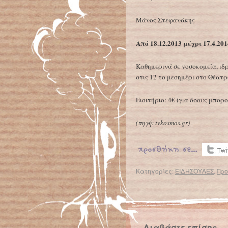
Μάνος Στεφανάκης
Από 18.12.2013 μέχρι 17.4.201
Καθημερινά σε νοσοκομεία, ι
στις 12 το μεσημέρι στο Θέατ
Εισιτήριο: 4€ (για όσους μπορο
(πηγή: tvkosmos.gr)
Κατηγορίες:
ΕΙΔΗΣΟΥΛΕΣ
.
Προ
← Επιστροφή στο %s
Κόβουν το ρεύμα στους «σεισμόπληκτους» του μνημονίου
Διαβάστε επίσης