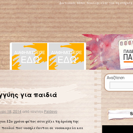
Δικτυακός τόπος ποικίλης ύλης για τη στήριξ
Τεστ «βλέπει» εγκαίρως την κατάθλιψη στους εφήβους
→
γύης για παιδιά
ος 18, 2014
από τον/την
Paidevo
S
ια 12ο χρόνο φέτος συνεχίζει τη δράση της
 παιδιά που νοσηλεύονται σε νοσοκομεία και