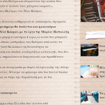
ε στο θέατρο και στερούνται την ανάσα που
γία σ’ αυτούς τους μίζερους καιρούς»,
του Θεάτρου του Νέου Κόσμου.
υ δίνονται καθημερινά σε νοσοκομεία, ιδρύματα
 μεσημέρι θα παίζεται και η καινούρια
Νέου Κόσμου, με το έργο της Μαρίας Παπαλέξη
α χαμηλό εισιτήριο 4 ευρώ, κι αυτοί που μπορούν
 όποιες εισπράξεις του θεάτρου από αυτές τις
Γον
 γιατί θα δώσουν τη δυνατότητα να
σιω
ση και παιδιά, ανεξαρτήτως καταγωγής, που δεν
», σημειώνουν οι διοργανωτές και προσθέτουν:
, σε συνεργασία με δομές αλληλεγγύης της πόλης
Η ζ
στη
υλίες, θέλουμε να φέρουμε όσο πιο πολλά παιδιά
πρέ
και να πάμε την παράστασή μας σε πιο
 νοσοκομεία
Τα 
του
αμμα στην Ελλάδα που γίνεται από