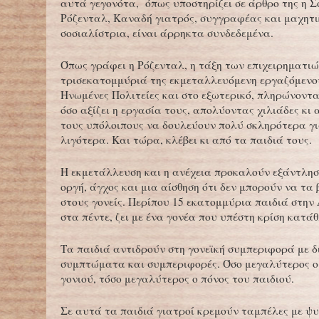
αυτά γεγονότα, όπως υποστηρίζει σε άρθρο της η 
Ρόζενταλ, Καναδή γιατρός, συγγραφέας και μαχητι
σοσιαλίστρια, είναι άρρηκτα συνδεδεμένα.
Όπως γράφει η Ρόζενταλ, η τάξη των επιχειρηματιώ
τρισεκατομμύριά της εκμεταλλευόμενη εργαζόμενου
Ηνωμένες Πολιτείες και στο εξωτερικό, πληρώνοντα
όσο αξίζει η εργασία τους, απολύοντας χιλιάδες κι
τους υπόλοιπους να δουλεύουν πολύ σκληρότερα γ
λιγότερα. Και τώρα, κλέβει κι από τα παιδιά τους.
Η εκμετάλλευση και η ανέχεια προκαλούν εξάντλησ
οργή, άγχος και μια αίσθηση ότι δεν μπορούν να τα
στους γονείς. Περίπου 15 εκατομμύρια παιδιά στην 
στα πέντε, ζει με ένα γονέα που υπέστη κρίση κατάθ
Τα παιδιά αντιδρούν στη γονεϊκή συμπεριφορά με δ
συμπτώματα και συμπεριφορές. Όσο μεγαλύτερος ο
γονιού, τόσο μεγαλύτερος ο πόνος του παιδιού.
Σε αυτά τα παιδιά γιατροί κρεμούν ταμπέλες με ψυ