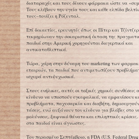
διαταραχές και τους δίνουν φάρμακα ώστε να «συ
Τους κλέβουν την υγεία τους και κάθε ελπίδα βελτί
τους–τονίζει η Ρόζενταλ.
Επί δεκαετίες, ερευνητές όπως οι Πίτερ και Τζίντζε
τεκμηρίωναν την σοκαριστική έκταση της πραγματι
παιδιά στην Αμερική χορηγούνται διεγερτικά και
αντικαταθλιπτικά.
Τώρα, χάρη στην δύναμη του marketing των φαρμα
εταιριών, τα παιδιά που αντιμετωπίζουν προβλήμ
ισχυρά αντιψυχωσικά.
Στους ενήλικες, αυτές οι τοξικές χημικές συνθέσεις
κίνδυνο να υποστούν εγκεφαλικά, να εμφανίσουν κ
προβλήματα, παχυσαρκία και διαβήτη, δημιουργούν
τάσεις, ενώ αυξάνουν τον κίνδυνο για βλάβες στο ν
μολύνσεις, ξαφνικό θάνατο και επιληπτικές κρίσεις.
στα παιδιά είναι άγνωστες.
Τον περασμένο Σεπτέμβριο, η FDA (U.S. Federal Dru