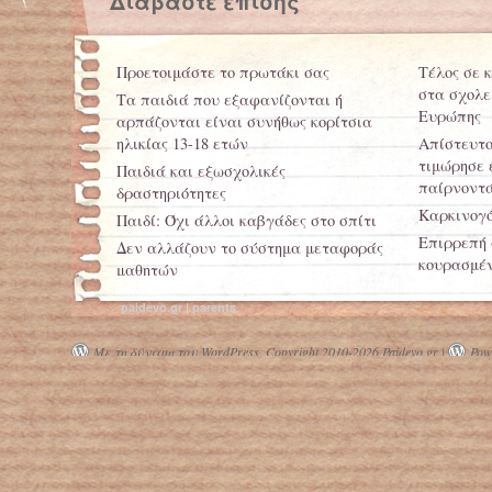
Διαβάστε επίσης
Προετοιμάστε το πρωτάκι σας
Τέλος σε 
στα σχολε
Τα παιδιά που εξαφανίζονται ή
Ευρώπης
αρπάζονται είναι συνήθως κορίτσια
ηλικίας 13-18 ετών
Απίστευτο
τιμώρησε 
Παιδιά και εξωσχολικές
παίρνοντά
δραστηριότητες
Καρκινογό
Παιδί: Όχι άλλοι καβγάδες στο σπίτι
Επιρρεπή 
Δεν αλλάζουν το σύστημα μεταφοράς
κουρασμέν
μαθητών
Διευρύνετ
paidevo.gr | parents
πλούσιων
Με τη δύναμη του WordPress.
Copyright 2010-2026 Paidevo.gr |
Powe