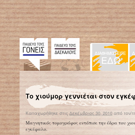
← Επιστροφή στο %s
Αναγνωρίστε τα συμπτώματα της εξάρτησης από το Διαδίκτυο και ζητήστε τη βοήθειά μας
Πολωνός Φοιτητής ανακάλυψε τον υπ’ αρ
Το χιούμορ γεννιέται στον εγκ
Καταχωρήθηκε στις
Δεκέμβριος 30, 2010
από τον/τ
Μαγνητικός τομογράφος εντόπισε την έδρα του χιο
εγκέφαλο.