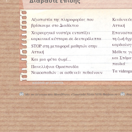
Διαβάστε επίσης
Αξιοπιστία της πληροφορίας που
Κινδυνεύε
βρίσκουμε στο Διαδίκτυο
Αττική
Χειρουργικό νυστέρι εντοπίζει
Επαναστατ
καρκινικά κύτταρα σε δευτερόλεπτα
τη ζωή 6χ
καρδιολογ
STOP στη μεταφορά μαθητών στην
Αττική
Μάθετε γι
και Στόμα
Και μια φέτα ψωμί...
παιδιά
Πανελλήνια Ομοσπονδία
Τα videog
Νεφροπαθών : οι ασθενείς πεθαίνουν
φαντασία
από τα άχρηστα φίλτρα
paidevo.gr | parents
Le Monde:
χαμένος τ
Με τη δύναμη του WordPress.
Copyright 2010-2026 Paidevo.gr |
Powe
περικοπών