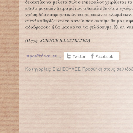
δεκαετίες να μελετά πώς ο εγκέφαλος χειρίζεται το
επιστημονικών πειραμάτων αποκάλυψε ότι ο εγκέφ
χρήση δύο διαφορετικών νευρωνικών κυκλωμάτων.
αυτά καθορίζει αν το αστείο που ακούμε θα μας αφ
αδιάφορους ή θα μας κάνει να γελάσουμε. Κι αν ναι
(Πηγή: SCIENCE ILLUSTRATED)
Κατηγορίες:
ΕΙΔΗΣΟΥΛΕΣ
.
Προσθήκη στους σελιδοδ
← Επιστροφή στο %s
Αναγνωρίστε τα συμπτώματα της εξάρτησης από το Διαδίκτυο και ζητήστε τη βοήθειά μας
Πολωνός Φοιτητής ανακάλυψε τον υπ’ αρ