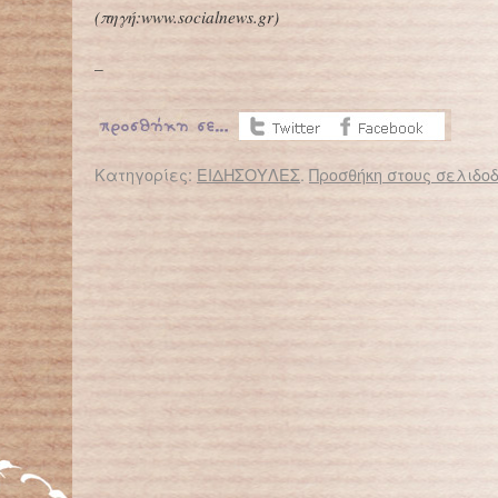
(
πηγή:
www.socialnews.gr)
–
Κατηγορίες:
ΕΙΔΗΣΟΥΛΕΣ
.
Προσθήκη στους σελιδοδ
← Επιστροφή στο %s
«Κακογιάννειο Αστεροσχολείο Υπάτης»: Ένα μοναδικό σχολείο