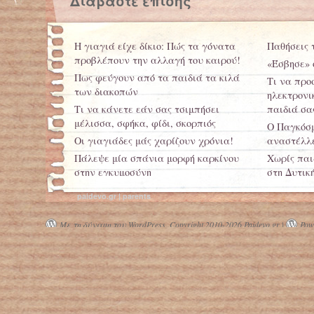
Διαβάστε επίσης
Η γιαγιά είχε δίκιο: Πώς τα γόνατα
Παθήσεις 
προβλέπουν την αλλαγή του καιρού!
«Έσβησε» 
Πως φεύγουν από τα παιδιά τα κιλά
Τι να προ
των διακοπών
ηλεκτρονι
Τι να κάνετε εάν σας τσιμπήσει
παιδιά σα
μέλισσα, σφήκα, φίδι, σκορπιός
Ο Παγκόσμ
Οι γιαγιάδες μάς χαρίζουν χρόνια!
αναστέλλε
Πάλεψε μία σπάνια μορφή καρκίνου
Χωρίς παι
στην εγκυμοσύνη
στη Δυτικ
paidevo.gr | parents
Με τη δύναμη του WordPress.
Copyright 2010-2026 Paidevo.gr |
Powe