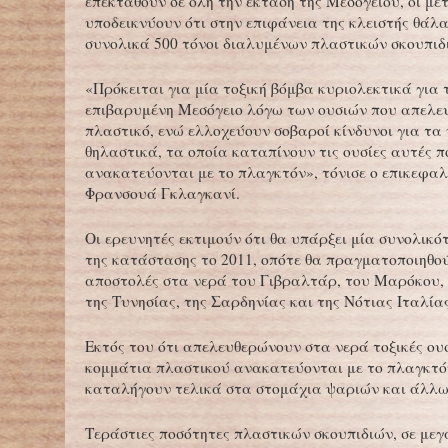
επεκταθούν σε όλη την έκταση της Μεσογείου, οι με
υποδεικνύουν ότι στην επιφάνεια της κλειστής θάλ
συνολικά 500 τόνοι διαλυμένων πλαστικών σκουπιδ
«Πρόκειται για μία τοξική βόμβα κυριολεκτικά για 
επιβαρυμένη Μεσόγειο λόγω των ουσιών που απελε
πλαστικό, ενώ ελλοχεύουν σοβαροί κίνδυνοι για τα
θηλαστικά, τα οποία καταπίνουν τις ουσίες αυτές π
ανακατεύονται με το πλαγκτόν», τόνισε ο επικεφαλ
Φρανσουά Γκλαγκανί.
Οι ερευνητές εκτιμούν ότι θα υπάρξει μία συνολικό
της κατάστασης το 2011, οπότε θα πραγματοποιηθού
αποστολές στα νερά του Γιβραλτάρ, του Μαρόκου, 
της Τυνησίας, της Σαρδηνίας και της Νότιας Ιταλίας
Εκτός του ότι απελευθερώνουν στα νερά τοξικές ουσ
κομμάτια πλαστικού ανακατεύονται με το πλαγκτό
καταλήγουν τελικά στα στομάχια ψαριών και άλλω
Τεράστιες ποσότητες πλαστικών σκουπιδιών, σε με