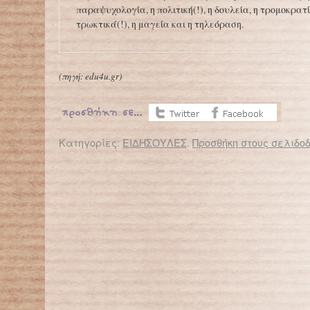
παραψυχολογία, η πολιτική(!), η δουλεία, η τρομοκρατί
τρωκτικά(!), η μαγεία και η τηλεόραση.
(πηγή:
edu4u.gr
)
Κατηγορίες:
ΕΙΔΗΣΟΥΛΕΣ
.
Προσθήκη στους σελιδοδ
← Επιστροφή στο %s
Πώς η αρχιτεκτονική ενός σχολείου επηρεάζει και τη διδασκαλία;