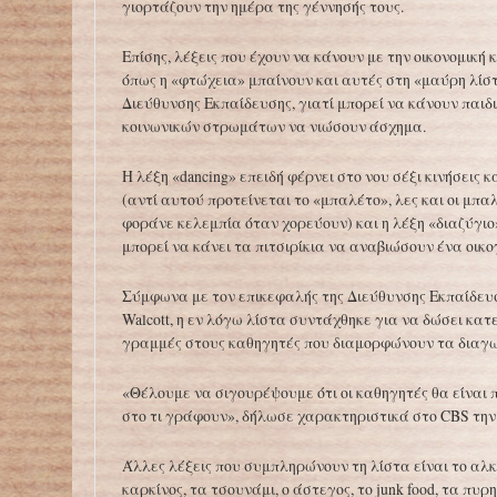
γιορτάζουν την ημέρα της γέννησής τους.
Επίσης, λέξεις που έχουν να κάνουν με την οικονομική
όπως η «φτώχεια» μπαίνουν και αυτές στη «μαύρη λίσ
Διεύθυνσης Εκπαίδευσης, γιατί μπορεί να κάνουν παιδ
κοινωνικών στρωμάτων να νιώσουν άσχημα.
H λέξη «dancing» επειδή φέρνει στο νου σέξι κινήσεις κ
(αντί αυτού προτείνεται το «μπαλέτο», λες και οι μπα
φοράνε κελεμπία όταν χορεύουν) και η λέξη «διαζύγιο
μπορεί να κάνει τα πιτσιρίκια να αναβιώσουν ένα οικο
Σύμφωνα με τον επικεφαλής της Διεύθυνσης Εκπαίδευσ
Walcott, η εν λόγω λίστα συντάχθηκε για να δώσει κατ
γραμμές στους καθηγητές που διαμορφώνουν τα διαγ
«Θέλουμε να σιγουρέψουμε ότι οι καθηγητές θα είναι 
στο τι γράφουν», δήλωσε χαρακτηριστικά στο CBS την
Άλλες λέξεις που συμπληρώνουν τη λίστα είναι το αλκ
καρκίνος, τα τσουνάμι, ο άστεγος, το junk food, τα πυρ