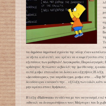
λέ
να
μα
ν
αμ
Δ
Ε
τη
Υ
υι
τα δημόσια δημοτικά σχολεία της πόλης έναν κατάλο
πενήντα από αυτές που πρέπει να αποφεύγονται στις
εξετάσεις των μαθητών! Λογοκρισία; Παραλογισμός; 
ορθότητα; Άγνωστες οι βουλές της Διεύθυνσης, η οποί
αυτά μπήκε στον κόπο να δώσει και εξηγήσεις.Η λέξη
«Δεινόσαυρος», για παράδειγμα, μπήκε στο … «Top 50″
δεινόσαυροι υπονοούν την… εξέλιξη των ειδών, κάτι π
μην αρέσει στους θρήσκους.
Η λέξη «Halloween» συνδέεται με τον παγανισμό, ενώ 
πιθανώς να δυσαρεστήσουν τους Μάρτυρες του Ιεχωβά,