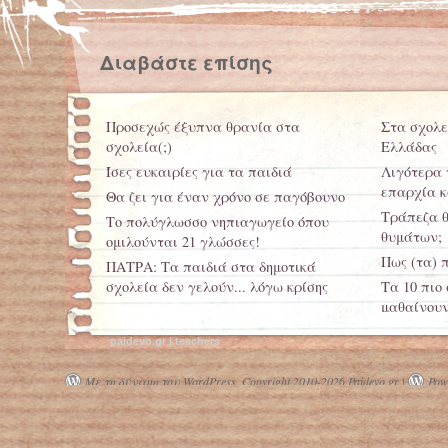
Διαβάστε επίσης
Προσεχώς έξυπνα θρανία στα
Στα σχολεί
σχολεία(;)
Ελλάδας
Ίσες ευκαιρίες για τα παιδιά
Λιγότερα 
επαρχία κ
Θα ζει για έναν χρόνο σε παγόβουνο
Τράπεζα θ
Το πολύγλωσσο νηπιαγωγείο όπου
θυμάτων;
ομιλούνται 21 γλώσσες!
Πως (τα) π
ΠΑΤΡΑ: Τα παιδιά στα δημοτικά
σχολεία δεν γελούν... λόγω κρίσης
Τα 10 πιο
μαθαίνουν
paidevo.gr | teachers
Με τη δύναμη του WordPress.
Copyright 2010-2026 Paidevo.gr |
Powe