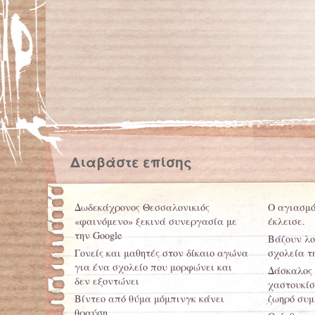
Διαβάστε επίσης
Δωδεκάχρονος Θεσσαλονικιός
Ο αγιασμό
«φαινόμενο» ξεκινά συνεργασία με
έκλεισε.
την Google
Βάζουν λο
Γονείς και μαθητές στον δίκαιο αγώνα
σχολεία τ
για ένα σχολείο που μορφώνει και
Δάσκαλος 
δεν εξοντώνει
χαστουκίσ
Βίντεο από θύμα μόμπινγκ κάνει
ζωηρό συμ
θραύση