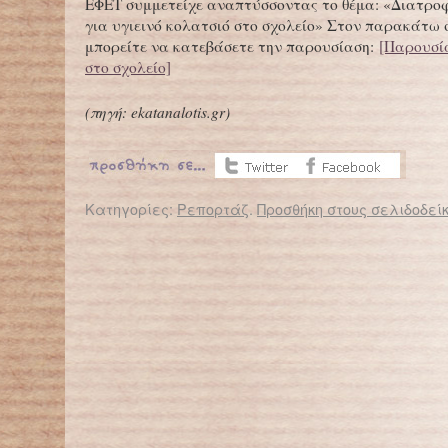
ΕΦΕΤ συμμετείχε αναπτύσσοντας το θέμα: «Διατροφ
για υγιεινό κολατσιό στο σχολείο» Στον παρακάτω
μπορείτε να κατεβάσετε την παρουσίαση:
[Παρουσί
στο σχολείο]
(
πηγή: ekatanalotis.gr
)
Κατηγορίες:
Ρεπορτάζ
.
Προσθήκη στους σελιδοδεί
← Επιστροφή στο %s
Όχι στη μείωση των κονδυλίων στα σχολεία
Περί χω