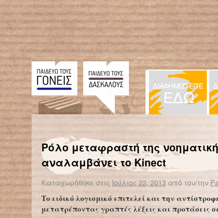
← Επιστροφή στο %s
Καθηγητές με αμοιβή τρία ευρώ την ώρα
Από τη δευτεροβάθμια στην πρωτοβάθμια ε
Ρόλο μεταφραστή της νοηματικ
αναλαμβάνει το Kinect
Καταχωρήθηκε στις
Ιούλιος 22, 2013
από τον/την
Pa
Το ειδικό λογισμικό επιτελεί και την αντίστροφ
μετατρέποντας γραπτές λέξεις και προτάσεις σ