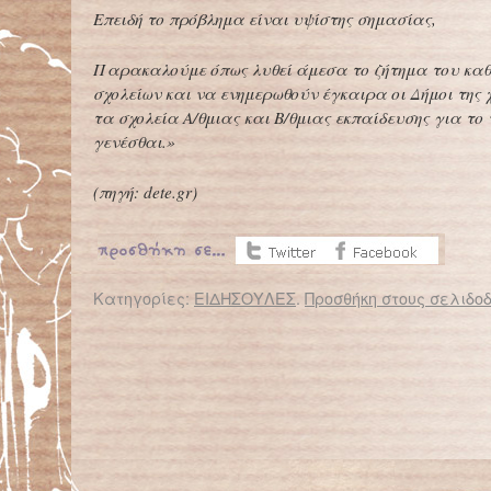
Επειδή το πρόβλημα είναι υψίστης σημασίας,
Παρακαλούμε όπως λυθεί άμεσα το ζήτημα του κα
σχολείων και να ενημερωθούν έγκαιρα οι Δήμοι της
τα σχολεία Α/θμιας και Β/θμιας εκπαίδευσης για το 
γενέσθαι.»
(πηγή:
dete.gr
)
Κατηγορίες:
ΕΙΔΗΣΟΥΛΕΣ
.
Προσθήκη στους σελιδοδ
← Επιστροφή στο %s
Στα σχολεία της Ιβηρικής γίνεται της Ελλάδας
Η ΑΣΤΙΚΗ ΛΑΪΚΗ ΜΟΥΣ