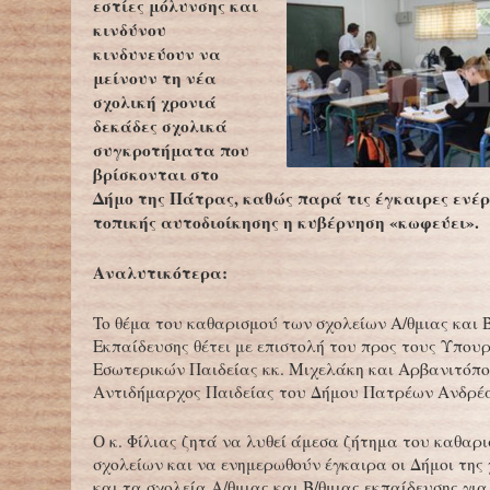
εστίες μόλυνσης και
κινδύνου
κινδυνεύουν να
μείνουν τη νέα
σχολική χρονιά
δεκάδες σχολικά
συγκροτήματα που
βρίσκονται στο
Δήμο της Πάτρας, καθώς παρά τις έγκαιρες ενέρ
τοπικής αυτοδιοίκησης η κυβέρνηση «κωφεύει».
Αναλυτικότερα:
To θέμα του καθαρισμού των σχολείων Α/θμιας και 
Εκπαίδευσης θέτει με επιστολή του προς τους Υπου
Εσωτερικών Παιδείας κκ. Μιχελάκη και Αρβανιτόπο
Αντιδήμαρχος Παιδείας του Δήμου Πατρέων Ανδρέα
Ο κ. Φίλιας ζητά να λυθεί άμεσα ζήτημα του καθαρ
σχολείων και να ενημερωθούν έγκαιρα οι Δήμοι της
και τα σχολεία Α/θμιας και Β/θμιας εκπαίδευσης για 