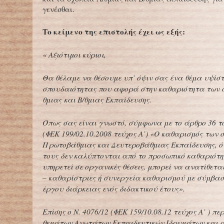
γενέσθαι.
Το κείμενο της επιστολής έχει ως εξής:
« Αξιότιμοι κύριοι,
Θα θέλαμε να θέσουμε υπ’ όψιν σας ένα θέμα υψίστ
σπουδαιότητας που αφορά στην καθαριότητα των σ
θμιας και Β/θμιας Εκπαίδευσης.
Όπως σας είναι γνωστό, σύμφωνα με το άρθρο 36 το
(ΦΕΚ 199/02.10.2008 τεύχος Α’) «Ο καθαρισμός των 
Πρωτοβάθμιας και Δευτεροβάθμιας Εκπαίδευσης, ό
τους δεν καλύπτονται από το προσωπικό καθαριότ
υπηρετεί σε οργανικές θέσεις, μπορεί να ανατίθετα
– καθαρίστριες ή συνεργεία καθαρισμού με σύμβασ
έργου διάρκειας ενός διδακτικού έτους».
Επίσης ο Ν. 4076/12 (ΦΕΚ 159/10.08.12 τεύχος Α’ ) πε
θεμάτων Ανωτάτων Εκπαιδευτικών Ιδρυμάτων και 