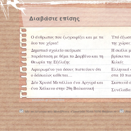
Διαβάστε επίσης
Ο άνθρωπος που ζωγραφίζει και με τα
Υπό έξωση
δυο του χέρια!
της χώρας
Δημοτικό σχολείο ακύρωσε
Η σκάλα μ
παράσταση με θέμα το Δαρβίνο και τη
βρίσκεται 
Θεωρία της Εξέλιξης
Κιλκίς
Αφιερωμένο για όσους πιστεύουν ότι
Ελληνικά 
ο δάσκαλος κάθεται…
στα 10 πι
Δύο Χρυσά Μετάλλια ένα Αργυρό και
Σκοτεινό 
ένα Χάλκινο στην 29η Βαλκανική
Συνέλαβαν
Μαθηματική Ολυμπιάδα
σε εξάχρον
paidevo.gr | teachers
Πώς να κρυφτείς απ’ τα παιδιά…
σχολείο
Με τη δύναμη του WordPress.
Copyright 2010-2026 Paidevo.gr |
Powe