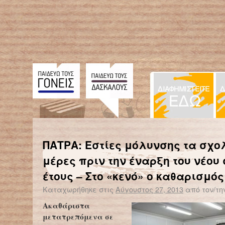
← Επιστροφή στο %s
Στα σχολεία της Ιβηρικής γίνεται της Ελλάδας
Η ΑΣΤΙΚΗ ΛΑΪΚΗ ΜΟΥΣ
ΠΑΤΡΑ: Εστίες μόλυνσης τα σχο
μέρες πριν την έναρξη του νέου
έτους – Στο «κενό» ο καθαρισμός
Καταχωρήθηκε στις
Αύγουστος 27, 2013
από τον/τη
Ακαθάριστα
μετατρεπόμενα σε