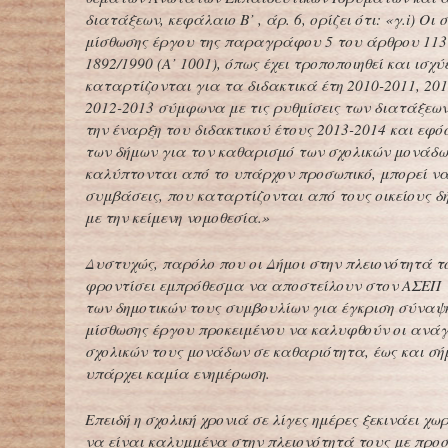
διατάξεων, κεφάλαιο Β’ , άρ. 6, ορίζει ότι: «γ.
i
) Οι 
μίσθωσης έργου της παραγράφου 5 του άρθρου 113 
1892/1990 (Α’ 1001), όπως έχει τροποποιηθεί και ισχύε
καταρτίζονται για τα διδακτικά έτη 2010-2011, 201
2012-2013 σύμφωνα με τις ρυθμίσεις των διατάξεων
την έναρξη του διδακτικού έτους 2013-2014 και εφό
των δήμων για τον καθαρισμό των σχολικών μονάδω
καλύπτονται από το υπάρχον προσωπικό, μπορεί ν
συμβάσεις, που καταρτίζονται από τους οικείους 
με την κείμενη νομοθεσία.»
Δυστυχώς, παρόλο που οι Δήμοι στην πλειονότητά τ
φροντίσει εμπρόθεσμα να αποστείλουν στον ΑΣΕΠ 
των δημοτικών τους συμβουλίων για έγκριση σύνα
μίσθωσης έργου προκειμένου να καλυφθούν οι ανάγ
σχολικών τους μονάδων σε καθαριότητα, έως και σή
υπάρχει καμία ενημέρωση.
Επειδή η σχολική χρονιά σε λίγες ημέρες ξεκινάει χω
να είναι καλυμμένα στην πλειονότητά τους με προ