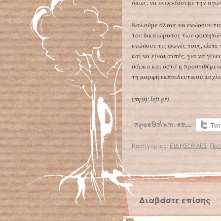
όμως, να εκφράσουμε την αγων
Καλούμε όλους να ενώσουν τις
του δικαιώματος των φοιτητώ
ενώσουν τις φωνές τους, ώστε 
και να είναι αυτές, για να γίν
σάρκα και οστά η προστιθέμε
τη μορφή εκπαιδευτικού μοχλού
(πηγή:
left.gr
)
Κατηγορίες:
ΕΙΔΗΣΟΥΛΕΣ
.
Προ
← Επιστροφή στο %s
Μήνυσαν το Χάρβαρντ για ρατσισμό
Διαβάστε επίσης