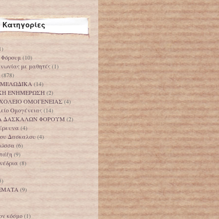
Κατηγορίες
1)
 Φόρουμ
(10)
ινωνίας με μαθητές
(1)
(878)
 ΜΕΛΩΔΙΚΑ
(14)
ΚΗ ΕΝΗΜΕΡΩΣΗ
(2)
ΧΟΛΕΙΟ ΟΜΟΓΕΝΕΙΑΣ
(4)
λείο Ομογένειας
(14)
Α ΔΑΣΚΑΛΩΝ ΦΟΡΟΥΜ
(2)
 έρευνα
(4)
 του Δασκαλου
(4)
λώσσα
(6)
 τάξη
(9)
υνέδρια
(8)
5)
ΕΜΑΤΑ
(9)
ον κόσμο
(1)