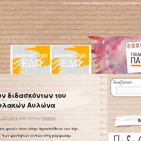
Δικτυακός τόπος ποικίλης ύλης για τη στήριξ
Πρώτο «θύμα» το ολοήμερο σχολείο
→
ων διδασκόντων του
φυλακών Αυλώνα
 23, 2014
από τον/την
Paidevo
S
ις φωνές τους στην προσπάθεια για την
ς των φοιτητών αυτών στη μόρφωση»