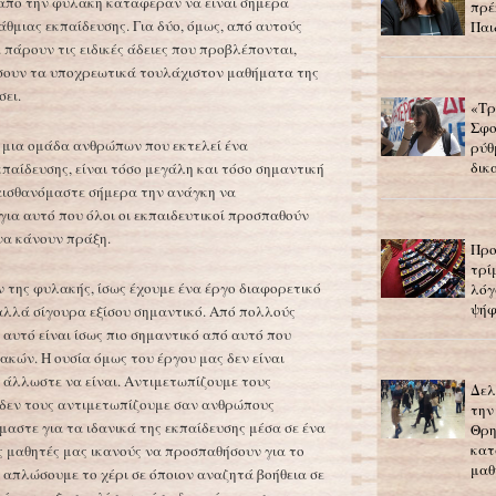
 από την φυλακή κατάφεραν να είναι σήμερα
πρέ
άθμιας εκπαίδευσης. Για δύο, όμως, από αυτούς
Παι
α πάρουν τις ειδικές άδειες που προβλέπονται,
ουν τα υποχρεωτικά τουλάχιστον μαθήματα της
σει.
«Τρ
Σφο
ε μια ομάδα ανθρώπων που εκτελεί ένα
ρύθ
δικ
παίδευσης, είναι τόσο μεγάλη και τόσο σημαντική
αισθανόμαστε σήμερα την ανάγκη να
για αυτό που όλοι οι εκπαιδευτικοί προσπαθούν
να κάνουν πράξη.
Προ
τρί
ν της φυλακής, ίσως έχουμε ένα έργο διαφορετικό
λόγ
ψήφ
αλλά σίγουρα εξίσου σημαντικό. Από πολλούς
 αυτό είναι ίσως πιο σημαντικό από αυτό που
ακών. Η ουσία όμως του έργου μας δεν είναι
ε άλλωστε να είναι. Αντιμετωπίζουμε τους
Δελ
, δεν τους αντιμετωπίζουμε σαν ανθρώπους
την
μαστε για τα ιδανικά της εκπαίδευσης μέσα σε ένα
Θρη
κατ
 μαθητές μας ικανούς να προσπαθήσουν για το
μαθ
 απλώσουμε το χέρι σε όποιον αναζητά βοήθεια σε