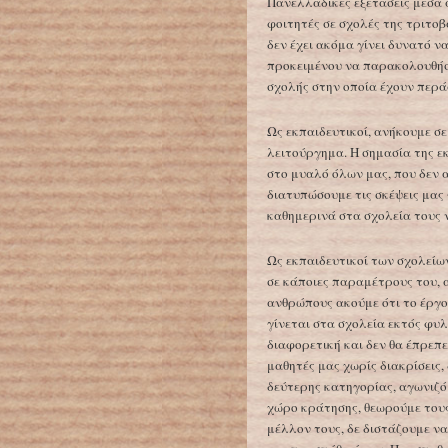
Πανελλαδικές εξετάσεις μέσα
φοιτητές σε σχολές της τριτοβ
δεν έχει ακόμα γίνει δυνατό ν
προκειμένου να παρακολουθήσ
σχολής στην οποία έχουν περά
Ως εκπαιδευτικοί, ανήκουμε σ
λειτούργημα. Η σημασία της εκ
στο μυαλό όλων μας, που δεν 
διατυπώσουμε τις σκέψεις μας 
καθημερινά στα σχολεία τους 
Ως εκπαιδευτικοί των σχολείω
σε κάποιες παραμέτρους του, 
ανθρώπους ακούμε ότι το έργο
γίνεται στα σχολεία εκτός φυλ
διαφορετική και δεν θα έπρεπ
μαθητές μας χωρίς διακρίσεις
δεύτερης κατηγορίας, αγωνιζό
χώρο κράτησης, θεωρούμε τους
μέλλον τους, δε διστάζουμε να