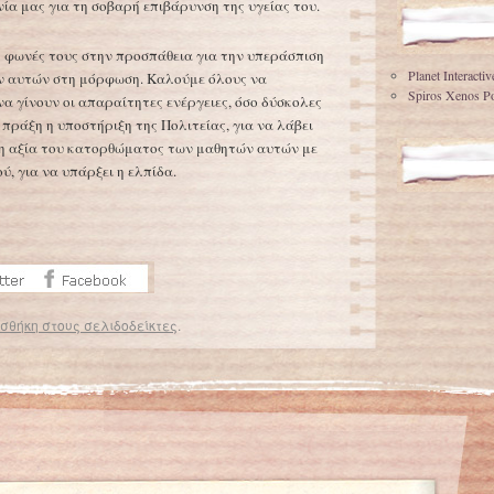
ία μας για τη σοβαρή επιβάρυνση της υγείας του.
 φωνές τους στην προσπάθεια για την υπεράσπιση
Planet Interacti
ν αυτών στη μόρφωση. Καλούμε όλους να
Spiros Xenos Po
να γίνουν οι απαραίτητες ενέργειες, όσο δύσκολες
ει πράξη η υποστήριξη της Πολιτείας, για να λάβει
νη αξία του κατορθώματος των μαθητών αυτών με
, για να υπάρξει η ελπίδα.
σθήκη στους σελιδοδείκτες
.
Πρώτο «θύμα» το ολοήμερο σχολείο
→