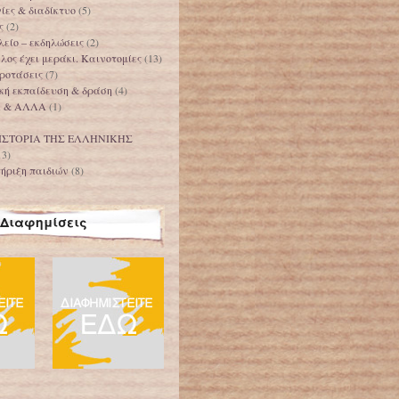
ίες & διαδίκτυο
(5)
ς
(2)
είο – εκδηλώσεις
(2)
ος έχει μεράκι. Καινοτομίες
(13)
ροτάσεις
(7)
κή εκπαίδευση & δράση
(4)
Α & ΑΛΛΑ
(1)
ΙΣΤΟΡΙΑ ΤΗΣ ΕΛΛΗΝΙΚΗΣ
13)
ήριξη παιδιών
(8)
Διαφημίσεις