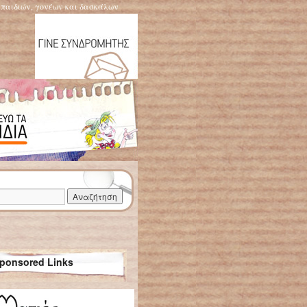
η παιδιών, γονέων και δασκάλων
ponsored Links