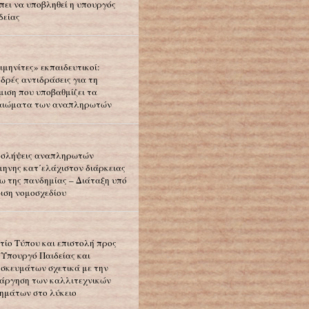
πει να υποβληθεί η υπουργός
δείας
ιμηνίτες» εκπαιδευτικοί:
δρές αντιδράσεις για τη
μιση που υποβαθμίζει τα
αιώματα των αναπληρωτών
σλήψεις αναπληρωτών
μηνης κατ΄ελάχιστον διάρκειας
ω της πανδημίας – Διάταξη υπό
ιση νομοσχεδίου
τίο Τύπου και επιστολή προς
 Υπουργό Παιδείας και
σκευμάτων σχετικά με την
άργηση των καλλιτεχνικών
ημάτων στο λύκειο