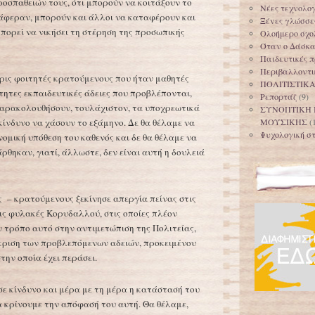
οσπαθειών τους, ότι μπορούν να κοιτάξουν το
Νέες τεχνολογ
τάφεραν, μπορούν και άλλοι να καταφέρουν και
Ξένες γλώσσε
μπορεί να νικήσει τη στέρηση της προσωπικής
Ολοήμερο σχολ
Όταν ο Δάσκαλ
Παιδευτικές π
Περιβαλλοντι
ερις φοιτητές κρατούμενους που ήταν μαθητές
ΠΟΛΙΤΙΣΤΙΚ
ίτητες εκπαιδευτικές άδειες που προβλέπονται,
Ρεπορτάζ
(9)
παρακολουθήσουν, τουλάχιστον, τα υποχρεωτικά
ΣΥΝΟΠΤΙΚΗ 
κίνδυνο να χάσουν το εξάμηνο. Δε θα θέλαμε να
ΜΟΥΣΙΚΗΣ
(
Ψυχολογική στ
ομική υπόθεση του καθενός και δε θα θέλαμε να
ρθηκαν, γιατί, άλλωστε, δεν είναι αυτή η δουλειά
ς – κρατούμενους ξεκίνησε απεργία πείνας στις
ις φυλακές Κορυδαλλού, στις οποίες πλέον
ν τρόπο αυτό στην αντιμετώπιση της Πολιτείας,
γκριση των προβλεπόμενων αδειών, προκειμένου
την οποία έχει περάσει.
σε κίνδυνο και μέρα με τη μέρα η κατάστασή του
α κρίνουμε την απόφασή του αυτή. Θα θέλαμε,