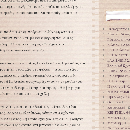
ούμε να εξασφαλίσουμε ίσα δικαιώματα στην
δώσουμε σε ανθρώπους αξιοπρέπεια, καλλιέργεια
α παράθυρα του νου σε όλα τα πράγματα που
Uncategorized
(
 εκπαιδευτικούς, παίρνουμε δύναμη από τις
Από καθέδρας
 κάθε επίπεδο και με κάθε μορφή που αυτές
Γέφυρα επικο
ε περισσότερο με μικρές επιτυχίες και
ΕΙΔΗΣΟΥΛΕΣ
στην κοινωνία δεν γνωρίζει.
ΕΚ-ΠΑΙΔΕΥΩ
ΕΚΠΑΙΔΕΥΤΙ
ΕΛΛΗΝΙΚΟ Σ
ών κρατουμένων στις Πανελλαδικές Εξετάσεις και
Ελληνικό Σχο
φοιτητές μέσα από την φυλακή, είναι κάτι που
ΕΠΙΚΟΙΝΩΝΙ
ία, μέσα από άρθρα εφημερίδων, τηλεοπτικές
Επιστημονική
τυο. Η Πολιτεία, αναγνωρίζοντας τη σημασία του
Η βιβλιοθήκη
Η ελληνική γ
ι την επιδοκιμασία της και την πρόθεσή της για
Η πολυεθνική
ών από τα πιο επίσημα χείλη.
Ημερίδες – Σ
Θέατρο
(1)
γονότος αυτού στα δικά μας μάτια, δεν είναι η
Κατασκευές
(
ς σε ατομικό επίπεδο, ούτε η επιτυχία του
ΚΕΝΤΡΙΚΑ Θ
Μουσεία
(1)
συστήματος. Σημασία έχει για μας ότι οι μαθητές
Μουσική
(2)
να καλύτερο αύριο, ότι μπορούν να ελπίζουν σε
Νέα απ’ όλο τ