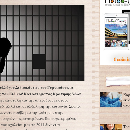
Συλλόγου Διδασκόντων του Γυμνασίου και
ός του Ειδικού Καταστήματος Κράτησης Νέων
Κορ
είν
την επιστολή και την απευθύνουμε στους
ανο
ύς αλλά και σε ολόκληρη την κοινωνία. Σκοπός
όλων στο πρόβλημα της φοίτησης στην
φοιτητών – κρατουμένων. Πιο συγκεκριμένα,
 του σχολείου μας το 2014 δίνοντας
Τεσ