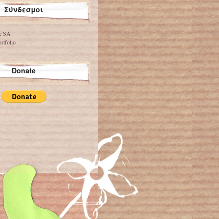
Σύνδεσμοι
ve SA
rtfolio
Donate