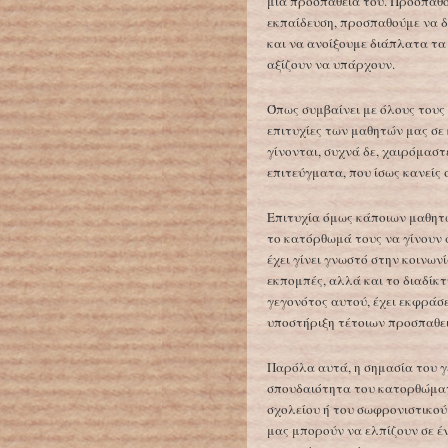
μια προσπάθειά του. Προσπαθ
εκπαίδευση, προσπαθούμε να 
και να ανοίξουμε διάπλατα τ
αξίζουν να υπάρχουν.
Όπως συμβαίνει με όλους τους
επιτυχίες των μαθητών μας σε
γίνονται, συχνά δε, χαιρόμαστ
επιτεύγματα, που ίσως κανείς 
Επιτυχία όμως κάποιων μαθητ
το κατόρθωμά τους να γίνουν 
έχει γίνει γνωστό στην κοινων
εκπομπές, αλλά και το διαδίκ
γεγονότος αυτού, έχει εκφράσε
υποστήριξη τέτοιων προσπαθει
Παρόλα αυτά, η σημασία του γε
σπουδαιότητα του κατορθώματο
σχολείου ή του σωφρονιστικού 
μας μπορούν να ελπίζουν σε έ