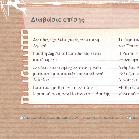
Διαβάστε επίσης
Δεκάδες σχολεία χωρίς Θεατρική
Το δημοτι
Αγωγή!
του Υπουρ
Γιατί η Δημόσια Εκπαίδευση είναι
Η Ρωσία σ
απαξιωμένη;
αποδημητ
Σκέψεις και ανησυχίες ενός γονέα
Ανδρέας Λ
μετά από μια παραίτηση διευθυντή
αλλάζουμε
Λυκείου….
Λιγότερα
Επιστολή μαθητών Γυμνασίου
Μαθητές σ
Ιερισσού προς τον Πρόεδρο της Βουλής
«Οδυσσέα
Δάσκαλοι από τα Εξάρχεια: Τα
Άγγιξε το
paidevo.gr | teachers
προσφυγόπουλα δεν είναι μόνο
εκπαιδευτ
θλιβερές ανθρώπινες ιστορίες, είναι
Με τη δύναμη του WordPress.
Copyright 2010-2026 Paidevo.gr |
Powe
οι μαθητές μας