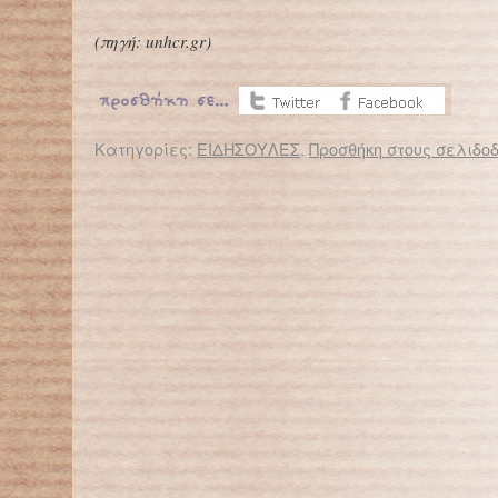
(πηγή: unhcr.gr)
Κατηγορίες:
ΕΙΔΗΣΟΥΛΕΣ
.
Προσθήκη στους σελιδοδ
← Επιστροφή στο %s
Μπλόκο στα σχολεία από τις αδιαφανείς υποχρεωτικές μετατάξεις