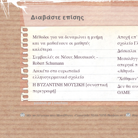
Διαβάστε επίσης
Μέθοδοι για να δυναμώνει η μνήμη
Αποχή επ’
και να μαθαίνουν οι μαθητές
σχολείο Γ
καλύτερα
Δάσκαλοι 
Συμβουλές σε Νέους Μουσικούς -
Μεσολόγγι
Robert Schumann
απεργοί π
Λουκέτο στο ευρωπαϊκό
«Αθηνά»
ελληνογερμανικό σχολείο
"Χάθηκαν"
Η ΒΥΖΑΝΤΙΝΗ ΜΟΥΣΙΚH [συνοπτική
Δεν θα ανο
περιγραφή]
ΟΛΜΕ
Πάτρα: Δάσκαλοι δεν επέτρεψαν σε
paidevo.gr | teachers
παιδιά να πλησιάσουν μαθητές του
Ειδικού Σχολείου - Σε σχολική εκδρομή
Με τη δύναμη του WordPress.
Copyright 2010-2026 Paidevo.gr |
Powe