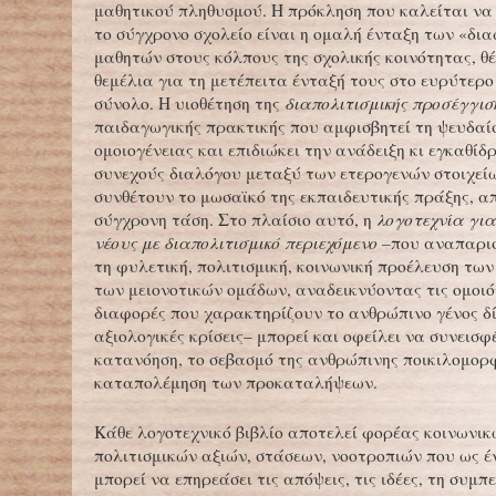
μαθητικού πληθυσμού. Η πρόκληση που καλείται να
το σύγχρονο σχολείο είναι η ομαλή ένταξη των «δι
μαθητών στους κόλπους της σχολικής κοινότητας, θ
θεμέλια για τη μετέπειτα ένταξή τους στο ευρύτερο
σύνολο. Η υιοθέτηση της
διαπολιτισμικής προσέγγισ
παιδαγωγικής πρακτικής που αμφισβητεί τη ψευδαί
ομοιογένειας και επιδιώκει την ανάδειξη κι εγκαθίδ
συνεχούς διαλόγου μεταξύ των ετερογενών στοιχεί
συνθέτουν το μωσαϊκό της εκπαιδευτικής πράξης, α
σύγχρονη τάση. Στο πλαίσιο αυτό, η
λογοτεχνία για
νέους με διαπολιτισμικό περιεχόμενο –
που αναπαρι
τη φυλετική, πολιτισμική, κοινωνική προέλευση τω
των μειονοτικών ομάδων, αναδεικνύοντας τις ομοιότ
διαφορές που χαρακτηρίζουν το ανθρώπινο γένος δ
αξιολογικές κρίσεις– μπορεί και οφείλει να συνεισφ
κατανόηση, το σεβασμό της ανθρώπινης ποικιλομορφ
καταπολέμηση των προκαταλήψεων.
Κάθε λογοτεχνικό βιβλίο αποτελεί φορέας κοινωνικ
πολιτισμικών αξιών, στάσεων, νοοτροπιών που ως έ
μπορεί να επηρεάσει τις απόψεις, τις ιδέες, τη συμ