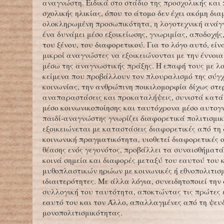
αναγνώστη. Ειδικά στο στάδιο της προσχολικής και
σχολικής ηλικίας, όπου το άτομο δεν έχει ακόμη δι
ολοκληρωμένη προσωπικότητα, η λογοτεχνική ανάγ
ένα δυνάμει μέσο εξοικείωσης, γνωριμίας, αποδοχής
του ξένου, του διαφορετικού. Για το λόγο αυτό, είν
μικροί αναγνώστες να εξοικειώνονται με την έννοια
μέσω της αναγνωστικής πράξης. Η επαφή τους με λ
κείμενα που προβάλλουν τον πλουραλισμό της σύγ
κοινωνίας, την ανθρώπινη ποικιλομορφία δίχως στε
αναπαραστάσεις και προκαταλήψεις, συνιστά κατά
μέσο κοινωνικοποίησης και ταυτόχρονα μέσο αυτογ
παιδί-αναγνώστης γνωρίζει διαφορετικά πολιτισμι
εξοικειώνεται με καταστάσεις διαφορετικές από τη 
κοινωνική πραγματικότητα, υιοθετεί διαφορετικές ο
θέασης ενός γεγονότος, προβάλλει τα συναισθήματά 
κοινά σημεία και διαφορές μεταξύ του εαυτού του 
μυθοπλαστικών ηρώων με κοινωνικές ή εθνοπολιτισμ
ιδιαιτερότητες. Με άλλα λόγια, συνειδητοποιεί την
συλλογική του ταυτότητα, αποκτώντας τις πρώτες ε
εαυτό του και τον Άλλο, απαλλαγμένες από τη ψευ
μονοπολιτισμικότητας.