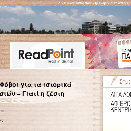
Δικτυακός τόπος ποικίλης ύλης για τη στήριξ
Θάλασσα: Πώς θα καταλάβεις ότι τα νερά που κολυμπάς είναι βρώμικα;
→
Φόβοι για τα ιστορικά
ιών – Γιατί η ζέστη
evo
κη