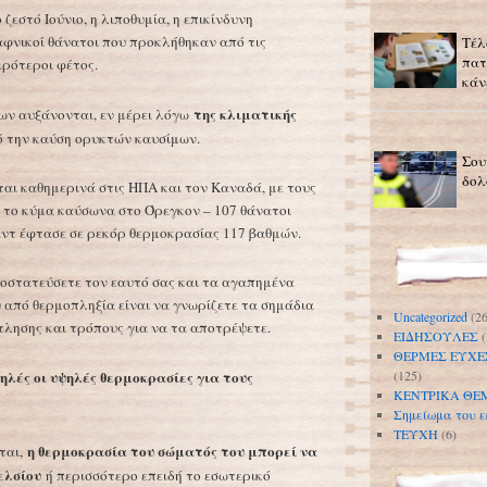
ζεστό Ιούνιο, η λιποθυμία, η επικίνδυνη
αφνικοί θάνατοι που προκλήθηκαν από τις
Τέλ
πατ
ιρότεροι φέτος.
κάν
της κλιματικής
ν αυξάνονται, εν μέρει λόγω
 την καύση ορυκτών καυσίμων.
Σου
δολ
αι καθημερινά στις ΗΠΑ και τον Καναδά, με τους
 το κύμα καύσωνα στο Όρεγκον – 107 θάνατοι
τ έφτασε σε ρεκόρ θερμοκρασίας 117 βαθμών.
οστατεύσετε τον εαυτό σας και τα αγαπημένα
από θερμοπληξία είναι να γνωρίζετε τα σημάδια
Uncategorized
(26
τλησης και τρόπους για να τα αποτρέψετε.
ΕΙΔΗΣΟΥΛΕΣ
(
ΘΕΡΜΕΣ ΕΥΧΕ
ψηλές οι υψηλές θερμοκρασίες για τους
(125)
ΚΕΝΤΡΙΚΑ ΘΕ
Σημείωμα του ε
ΤΕΥΧΗ
(6)
η θερμοκρασία του σώματός του μπορεί να
ται,
ελσίου
ή περισσότερο επειδή το εσωτερικό