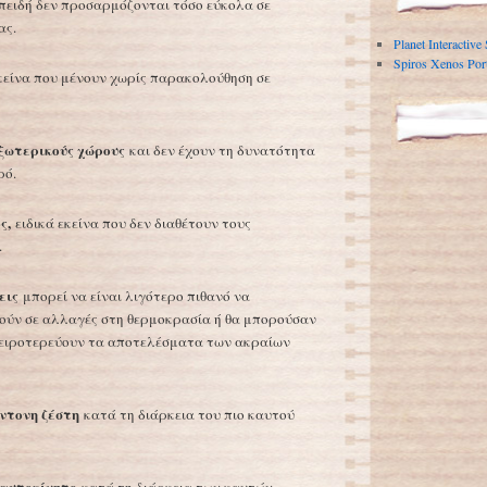
πειδή δεν προσαρμόζονται τόσο εύκολα σε
ας.
Planet Interactive
Spiros Xenos Port
εκείνα που μένουν χωρίς παρακολούθηση σε
ξωτερικούς χώρους
και δεν έχουν τη δυνατότητα
ρό.
ς,
ειδικά εκείνα που δεν διαθέτουν τους
.
εις
μπορεί να είναι λιγότερο πιθανό να
θούν σε αλλαγές στη θερμοκρασία ή θα μπορούσαν
ειροτερεύουν τα αποτελέσματα των ακραίων
ντονη ζέστη
κατά τη διάρκεια του πιο καυτού
 αυτοκίνητο