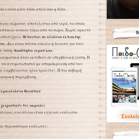
δεν είναι κάτι τόσο απλό όσο η δίψα.
ινου σώματος αποτελείται από νερό, το οποίο
ρεπτικών ουσιών γύρω από το σώμα. Χωρίς αρκετό
S
θέτοντας σε κίνδυνο έκτακτης
α αποτύχουν,
τος
. Δεν είναι πάντα εύκολο ή δυνατό για τους
ποσότητα νερού και
ς πόση
αγματικά όταν εκτεθούν σε υπερβολική ζέστη. Η
 να αντιμετωπιστεί με απομάκρυνση από τον
αι λαμβάνοντας ηλεκτρολύτες. Η πιο σοβαρή
 ιατρική παρέμβαση.
τερο κίνδυνο θανάτου
χειριστούν τις ακραίες
λλους, ενώ άλλοι είναι εγγενώς ευάλωτοι.
ναι περισσότερο ευάλωτες: