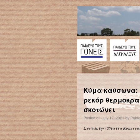
←
Τραγωδία από τις φονικές πλημμύρες στη Γερμανία – Η μεγαλύτερη φυσική καταστροφή μετά τον Β’ Παγκόσμιο Πόλεμο
Κύμα καύσωνα: 
ρεκόρ θερμοκρασ
σκοτώνει
Posted on
July 17, 2021
by
Paid
Συντάκτης: Υπατία Κοκκινά