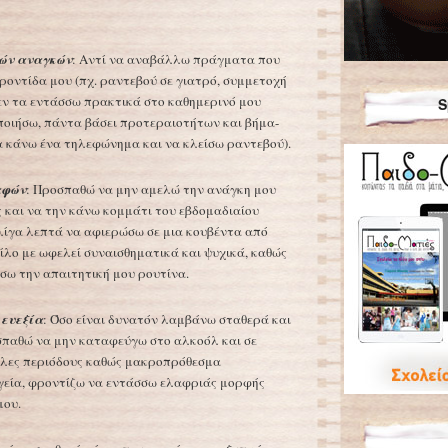
ών αναγκών
: Αντί να αναβάλλω πράγματα που
ροντίδα μου (πχ. ραντεβού σε γιατρό, συμμετοχή
δεν τα εντάσσω πρακτικά στο καθημερινό μου
S
οιήσω, πάντα βάσει προτεραιοτήτων και βήμα-
α κάνω ένα τηλεφώνημα και να κλείσω ραντεβού).
αφών
: Προσπαθώ να μην αμελώ την ανάγκη μου
 και να την κάνω κομμάτι του εβδομαδιαίου
λίγα λεπτά να αφιερώσω σε μια κουβέντα από
ίλο με ωφελεί συναισθηματικά και ψυχικά, καθώς
ίσω την απαιτητική μου ρουτίνα.
 ευεξία
: Όσο είναι δυνατόν λαμβάνω σταθερά και
σπαθώ να μην καταφεύγω στο αλκοόλ και σε
κολες περιόδους καθώς μακροπρόθεσμα
γεία, φροντίζω να εντάσσω ελαφριάς μορφής
μου.