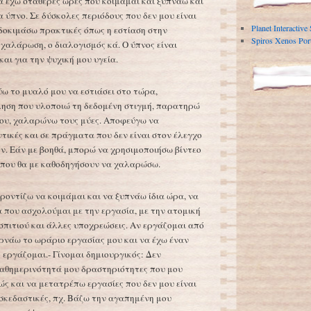
α έχω σταθερές ώρες που κοιμάμαι και ξυπνάω και
α ύπνο. Σε δύσκολες περιόδους που δεν μου είναι
Planet Interactive
δοκιμάσω πρακτικές όπως η εστίαση στην
Spiros Xenos Port
χαλάρωση, ο διαλογισμός κά. Ο ύπνος είναι
αι για την ψυχική μου υγεία.
ύω το μυαλό μου να εστιάσει στο τώρα,
ηση που υλοποιώ τη δεδομένη στιγμή, παρατηρώ
 μου, χαλαρώνω τους μύες. Αποφεύγω να
τικές και σε πράγματα που δεν είναι στον έλεγχο
ν. Εάν με βοηθά, μπορώ να χρησιμοποιήσω βίντεο
 που θα με καθοδηγήσουν να χαλαρώσω.
Φροντίζω να κοιμάμαι και να ξυπνάω ίδια ώρα, να
α που ασχολούμαι με την εργασία, με την ατομική
 σπιτιού και άλλες υποχρεώσεις. Αν εργάζομαι από
ερνάω το ωράριο εργασίας μου και να έχω έναν
 εργάζομαι.- Γίνομαι δημιουργικός: Δεν
αθημερινότητά μου δραστηριότητες που μου
ς και να μετατρέπω εργασίες που δεν μου είναι
ασκεδαστικές, πχ. Βάζω την αγαπημένη μου