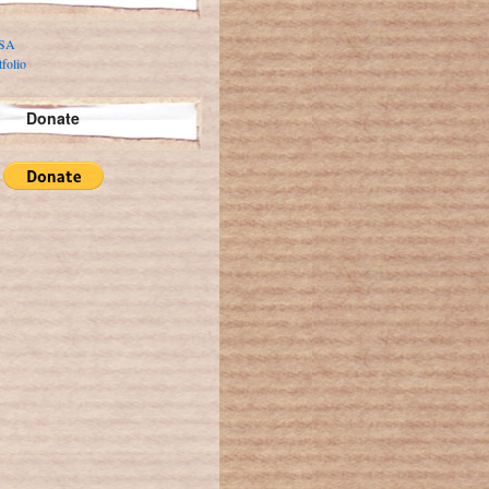
 SA
folio
Donate