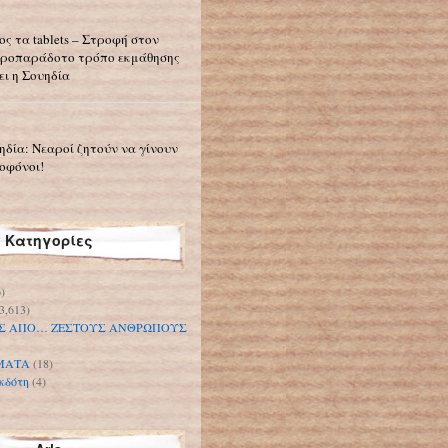
ος τα tablets – Στροφή στον
ροπαράδοτο τρόπο εκμάθησης
ει η Σουηδία
ηδία: Νεαροί ζητούν να γίνουν
οφόνοι!
Κατηγορίες
)
3,613)
Σ ΑΠΟ… ΖΕΣΤΟΥΣ ΑΝΘΡΩΠΟΥΣ
ΜΑΤΑ
(18)
κδότη
(4)