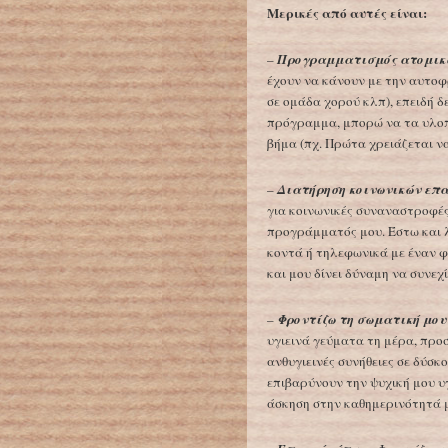
Μερικές από αυτές είναι:
–
Προγραμματισμός ατομικ
έχουν να κάνουν με την αυτοφ
σε ομάδα χορού κλπ), επειδή 
πρόγραμμα, μπορώ να τα υλοπ
βήμα (πχ. Πρώτα χρειάζεται ν
–
Διατήρηση κοινωνικών επ
για κοινωνικές συναναστροφές
προγράμματός μου. Έστω και 
κοντά ή τηλεφωνικά με έναν φ
και μου δίνει δύναμη να συνεχ
–
Φροντίζω τη σωματική μου
υγιεινά γεύματα τη μέρα, προ
ανθυγιεινές συνήθειες σε δύσ
επιβαρύνουν την ψυχική μου υ
άσκηση στην καθημερινότητά 