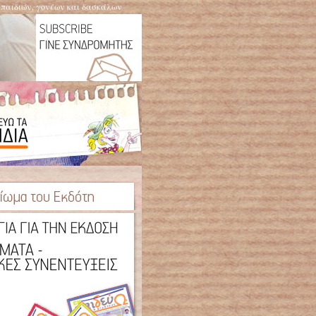
η παιδιών, γονέων και δασκάλων