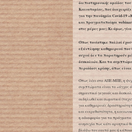
διεπιστημονικής ομάδας του
Καινοτομίας, που διαχειρίζ
για την πανδημία Covid-19 
και πραγματοποίησε webinar 
στις μέρες μας; Κι όμως, γίνε
Όπως τονίστηκε πολλοί έχου
εξάντλησης καθημερινά που
συχνά δεν τα παρατηρούν μ
δυσκολιών. Και τα συμπτώμα
περιόδους κρίσης, όπως είναι
Όπως λέει στο ΑΠΕ-ΜΠΕ, η ψυ
συμπτώματα είναι το «άγχος ό
σημαντικό γεγονός και δυσκολε
εκδηλωθεί και σωματικά (ταχυ
για καθημερινές δραστηριότητ
και ευερεθιστότητα, η κοινων
η αδιαφορία για τα πράγματα 
ανησυχία πως κάτι αρνητικό θα
βλάψω τον εαυτό μου ή κάποιο