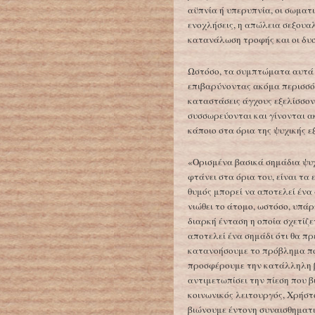
αϋπνία ή υπερυπνία, οι σωματι
ενοχλήσεις, η απώλεια σεξουαλ
κατανάλωση τροφής και οι δυσ
Ωστόσο, τα συμπτώματα αυτά 
επιβαρύνοντας ακόμα περισσότ
καταστάσεις άγχους εξελίσσον
συσσωρεύονται και γίνονται α
κάποιο στα όρια της ψυχικής ε
«Ορισμένα βασικά σημάδια ψυ
φτάνει στα όρια του, είναι τα 
θυμός μπορεί να αποτελεί ένα
νιώθει το άτομο, ωστόσο, υπάρ
διαρκή ένταση η οποία σχετίζε
αποτελεί ένα σημάδι ότι θα πρ
κατανοήσουμε το πρόβλημα πο
προσφέρουμε την κατάλληλη β
αντιμετωπίσει την πίεση που β
κοινωνικός λειτουργός, Χρήστ
βιώνουμε έντονη συναισθηματι