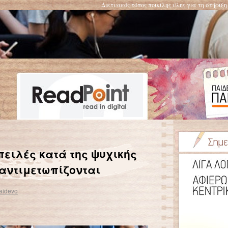
Δικτυακός τόπος ποικίλης ύλης για τη στήριξ
Οι αυτοκρατορικοί πιγκουίνοι κινδυνεύουν με εξαφάνιση λόγω κλιματικής αλλαγής
→
πειλές κατά της ψυχικής
 αντιμετωπίζονται
aidevo