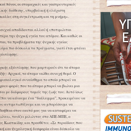
κοί πόνοι, οι στομαχικές και γαστρεντερικές
ικής διάθεσης, υπερβολική ή ελάχιστη
κολίες στη συγκέντρωση και τη μνήμη».
συχνά αποδίδονται αλλού ή υποτιμώνται
ερο την ψυχική υγεία του ατόμου. Και καθώς οι
ται, τα προβλήματα της ψυχικής υγείας
κόμα πιο δύσκολα τα πράγματα, γιατί έτσι φτάνει
ξάντλησης.
χικής εξάντλησης που μαρτυρούν ότι το άτομο
εξής: Αρχικά, το άτομο νιώθει συνεχή θυμό. Ο
 φυσιολογικό συναίσθημα το οποίο μπορεί να
χουν φορές που το άτομο μπορεί να βιώνει μια
ται με διάφορους τομείς της ζωής του. Αυτό ίσως
έπει να κάνουμε ένα “διάλειμμα”, προκειμένου να
υ αντιμετωπίζουμε και να μπορέσουμε να
οήθεια στον εαυτό μας για να καταφέρει να
ιώνει», τονίζει μιλώντας στο ΑΠΕ-ΜΠΕ, ο
ος Κωστικίδης και προσθέτει: «Σε περιόδους που
κή και ψυχολογική δυσφορία είναι δύσκολο να