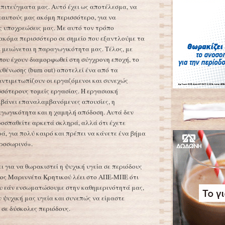
επιτεύγματα μας. Αυτό έχει ως αποτέλεσμα, να
 εαυτούς μας ακόμη περισσότερο, για να
ις υποχρεώσεις μας. Με αυτό τον τρόπο
ακόμα περισσότερο σε σημείο που εξαντλούμε τα
μειώνεται η παραγωγικότητα μας. Τέλος, με
 που έχουν διαμορφωθεί στη σύγχρονη εποχή, το
θένωσης (burn out) αποτελεί ένα από τα
ντιμετωπίζουν οι εργαζόμενοι και συνεχώς
σσότερους τομείς εργασίας. Η εργασιακή
μβάνει επαναλαμβανόμενες απουσίες, η
αγωγικότητα και η χαμηλή απόδοση. Αυτά δεν
προσπαθείτε αρκετά σκληρά, αλλά ότι έχετε
, για πολύ καιρό και πρέπει να κάνετε ένα βήμα
προσωρινό».
ει για να θωρακιστεί η ψυχική υγεία σε περιόδους
όγος Μαριννέτα Κρητικού λέει στο ΑΠΕ-ΜΠΕ ότι
υ εάν ενσωματώσουμε στην καθημερινότητά μας,
 ψυχική μας υγεία και συνεπώς να είμαστε
 σε δύσκολες περιόδους.