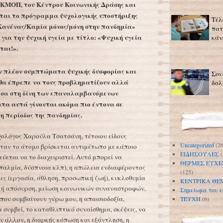
 ΚΜΟΠ, του Κέντρου Κοινωνικής Δράσης και
εται το πρόγραμμα ψυχολογικής υποστήριξης
Τέλ
«Κανένας/Καμία μόνος/μόνη στην πανδημία»
πατ
για την ψυχική υγεία με τίτλο: «Ψυχική υγεία
κάν
ται!».
ν πλέον συμπτώματα ψυχικής δυσφορίας και
Σου
 θα έπρεπε να τους προβληματίζουν αλλά
δολ
έσα στη δίνη των επαναλαμβανόμενων
τα αυτά γίνονται ακόμα πιο έντονα σε
 η περίοδος της πανδημίας.
χολόγος Χαρούλα Τσατσάνη, τέτοιου είδους
Uncategorized
(26
ταν το άτομο βρίσκεται αντιμέτωπο με κάποιο
ΕΙΔΗΣΟΥΛΕΣ
(
ύεται να το διαχειριστεί. Αυτό μπορεί να
ΘΕΡΜΕΣ ΕΥΧΕ
παλμία, δύσπνοια κλπ), η απώλεια ενδιαφέροντος
(125)
ες (εργασία, άθληση, προσωπική ζωή), κυκλοθυμία
ΚΕΝΤΡΙΚΑ ΘΕ
ική απόσυρση, μείωση κοινωνικών συναναστροφών,
Σημείωμα του ε
που συμβαίνουν γύρω μου, η απαισιοδοξία,
ΤΕΥΧΗ
(6)
 συμβεί, το καταθλιπτικό συναίσθημα, σκέψεις, να
ν άλλον, η διαρκής κόπωση και εξάντληση, η