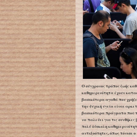
Ο σύγχρονος τρόπος ζωής καθ
καθημερινότητα έχουν κατασ
βασικότερα αγαθά που χρήζει
την ψυχική υγεία είναι αρκε
βασικότερα πράγματα που τη
να παλεύει για τις συνθήκες 
πολύ δύσκολη καθημερινότητ
αντιξοότητες, όπως τόνισε ο