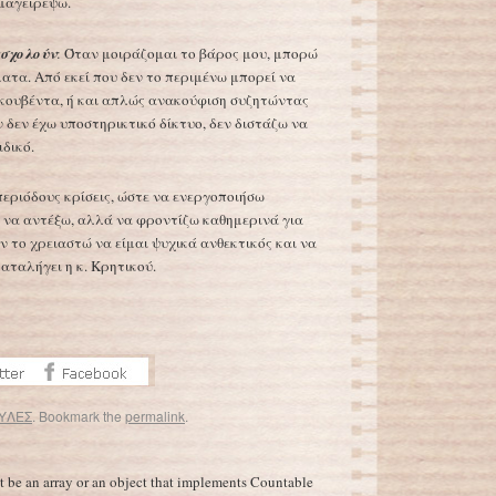
 μαγειρέψω.
ασχολούν
: Όταν μοιράζομαι το βάρος μου, μπορώ
τα. Από εκεί που δεν το περιμένω μπορεί να
κουβέντα, ή και απλώς ανακούφιση συζητώντας
ν δεν έχω υποστηρικτικό δίκτυο, δεν διστάζω να
δικό.
περιόδους κρίσεις, ώστε να ενεργοποιήσω
 να αντέξω, αλλά να φροντίζω καθημερινά για
ν το χρειαστώ να είμαι ψυχικά ανθεκτικός και να
αταλήγει η κ. Κρητικού.
ΥΛΕΣ
. Bookmark the
permalink
.
Οι αυτοκρατορικοί πιγκουίνοι κινδυνεύουν με εξαφάνιση λόγω κλιματικής αλλαγής
→
t be an array or an object that implements Countable