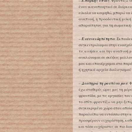
–
Επαρκής ύπνος
: Φροντίζω ν
έναν ικανοποιητικό σε διάρκει
εύκολο να κοιμηθώ, μπορώ να 
αναπνοή, η προοδευτική μυϊκή 
απαραίτητος για τη σωματική κ
–
Ενσυνειδητότητα
: Εκπαιδε
συγκεντρώνομαι στην ενασχόλ
τις κινήσεις και την αναπνοή
αναλώνομαι σε σκέψεις μελλον
μου και επανέρχομαι στο παρό
ή ηχητικά αρχεία διαλογισμού
–
Διατηρώ τη ρουτίνα μου
: 
έχω σταθερές ώρες μες τη μέρ
φροντίδα, με τις εργασίες του
το σπίτι φροντίζω να μην ξεπ
συγκεκριμένο χώρο στον οποίο
παραλείπω να εντάσσω στην κ
προσφέρουν ευχαρίστηση, καθώ
και τόσο ευχάριστες σε πιο δι