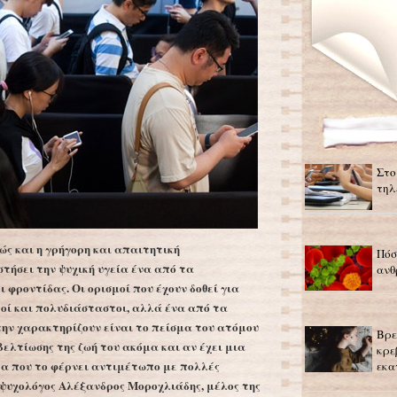
Στο
τηλ
ώς και η γρήγορη και απαιτητική
Πόσ
τήσει την ψυχική υγεία ένα από τα
ανθ
 φροντίδας. Οι ορισμοί που έχουν δοθεί για
τοί και πολυδιάσταστοι, αλλά ένα από τα
ν χαρακτηρίζουν είναι το πείσμα του ατόμου
Βρε
βελτίωσης της ζωή του ακόμα και αν έχει μια
κρε
α που το φέρνει αντιμέτωπο με πολλές
εκα
 ψυχολόγος Αλέξανδρος Μοροχλιάδης, μέλος της