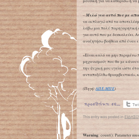
μουσική για να καθαρίσω ή να
–
Μιλώ για αυτά που με απ
να εκπλαγώ από τα αποτελέσμα
λάβω μια πολύ παρηγορητική 
για αυτό που με δυσκολεύει. Α
αναζητήσω βοήθεια από έναν ει
«Είναι καλό να μην περιμένω 
μηχανισμούς που θα με κάνουν
την ψυχική μου υγεία ώστε ότα
ανταπεξέλθω θριαμβευτικά», κ
(Πηγή:
ΑΠΕ-ΜΠΕ
)
This entry was posted in
ΕΙΔΗΣΟ
←
Γιατί έχουμε κακές επιδόσεις στα σχολικά Μαθηματικά
Warning
: count(): Parameter mus