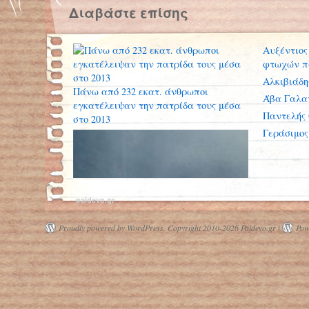
Διαβάστε επίσης
Αυξέντιος
φτωχών π
Αλκιβιάδ
Πάνω από 232 εκατ. άνθρωποι
Άβα Γαλα
εγκατέλειψαν την πατρίδα τους μέσα
Παντελής
στο 2013
Γεράσιμος
paidevo.gr
Proudly powered by WordPress.
Copyright 2010-2026 Paidevo.gr |
Pow