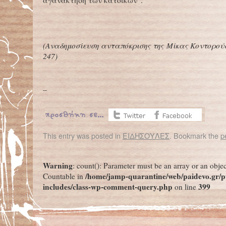
αγανάκτηση των κατοίκων”.
(Αναδημοσίευση ανταπόκρισης της Μίκας Κοντορο
247)
–
This entry was posted in
ΕΙΔΗΣΟΥΛΕΣ
. Bookmark the
p
←
Η γλώσσα των αριθμών σε παγκόσμια κλίμακα
Warning
: count(): Parameter must be an array or an obje
/home/jamp-quarantine/web/paidevo.gr/p
Countable in
includes/class-wp-comment-query.php
399
on line