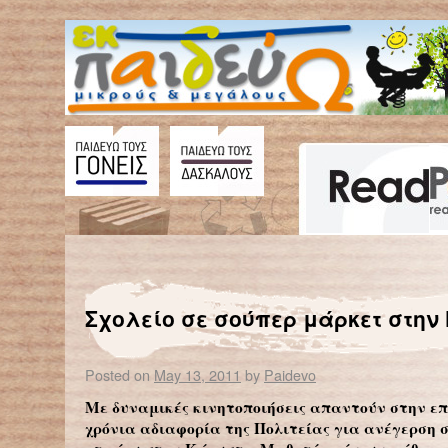
←
Η γλώσσα των αριθμών σε παγκόσμια κλίμακα
Σχολείο σε σούπερ μάρκετ στην
Posted on
May 13, 2011
by
Paidevo
Με δυναμικές κινητοποιήσεις απαντούν στην επ
χρόνια αδιαφορία της Πολιτείας για ανέγερση 