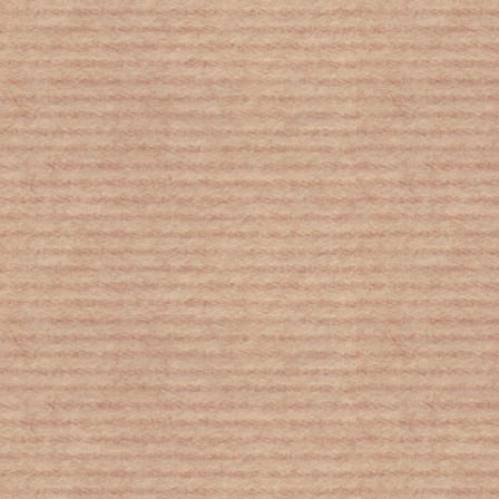
Αυξημένα τα ψυχωσικά επεισόδια σε
εφήβους που ζουν σε περιοχές με
αυξημένη ατμοσφαιρική ρύπανση
Σύλλογος Διδακτικού προσωπικού
Φιλοσοφικής Σχολής ΕΚΠΑ: "Σχέδιο
Αθηνά; Όχι ευχαριστώ”