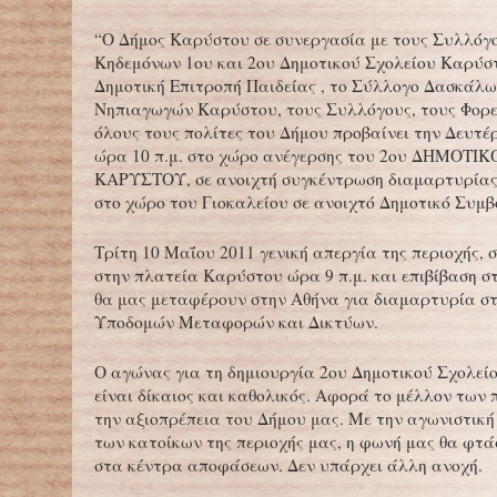
“Ο Δήμος Καρύστου σε συνεργασία με τους Συλλόγ
Κηδεμόνων 1ου και 2ου Δημοτικού Σχολείου Καρύστ
Δημοτική Επιτροπή Παιδείας , το Σύλλογο Δασκάλω
Νηπιαγωγών Καρύστου, τους Συλλόγους, τους Φορε
όλους τους πολίτες του Δήμου προβαίνει την Δευτέ
ώρα 10 π.μ. στο χώρο ανέγερσης του 2ου ΔΗΜΟΤ
ΚΑΡΥΣΤΟΥ, σε ανοιχτή συγκέντρωση διαμαρτυρίας κ
στο χώρο του Γιοκαλείου σε ανοιχτό Δημοτικό Συμβ
Τρίτη 10 Μαΐου 2011 γενική απεργία της περιοχής,
στην πλατεία Καρύστου ώρα 9 π.μ. και επιβίβαση 
θα μας μεταφέρουν στην Αθήνα για διαμαρτυρία σ
Υποδομών Μεταφορών και Δικτύων.
Ο αγώνας για τη δημιουργία 2ου Δημοτικού Σχολε
είναι δίκαιος και καθολικός. Αφορά το μέλλον των 
την αξιοπρέπεια του Δήμου μας. Με την αγωνιστικ
των κατοίκων της περιοχής μας, η φωνή μας θα φτά
στα κέντρα αποφάσεων. Δεν υπάρχει άλλη ανοχή.