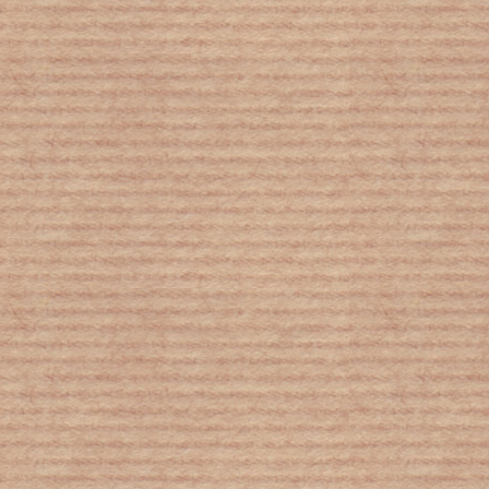
Ο πλανήτης εκπέμπει «SOS»: Κάτι
πολύ ανησυχητικό συνέβη στη Γη τον
φετινό Νοέμβριο
272 εκατομμύρια μετανάστες σε
ολόκληρο τον κόσμο