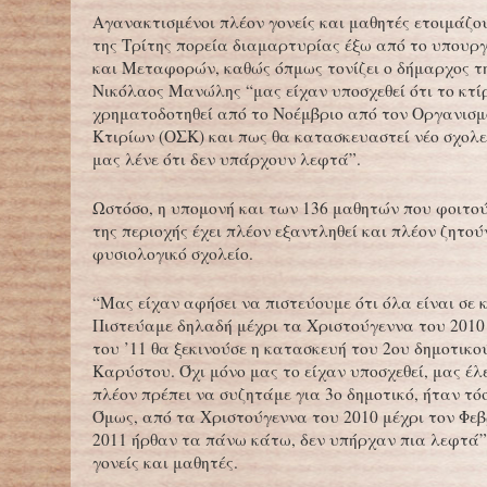
Αγανακτισμένοι πλέον γονείς και μαθητές ετοιμάζο
της Τρίτης πορεία διαμαρτυρίας έξω από το υπουρ
και Μεταφορών, καθώς όπμως τονίζει ο δήμαρχος τ
Νικόλαος Μανώλης “μας είχαν υποσχεθεί ότι το κτί
χρηματοδοτηθεί από το Νοέμβριο από τον Οργανισ
Κτιρίων (ΟΣΚ) και πως θα κατασκευαστεί νέο σχολε
μας λένε ότι δεν υπάρχουν λεφτά”.
Ωστόσο, η υπομονή και των 136 μαθητών που φοιτού
της περιοχής έχει πλέον εξαντληθεί και πλέον ζητού
φυσιολογικό σχολείο.
“Μας είχαν αφήσει να πιστεύουμε ότι όλα είναι σε 
Πιστεύαμε δηλαδή μέχρι τα Χριστούγεννα του 2010
του ’11 θα ξεκινούσε η κατασκευή του 2ου δημοτικο
Καρύστου. Όχι μόνο μας το είχαν υποσχεθεί, μας έλ
πλέον πρέπει να συζητάμε για 3ο δημοτικό, ήταν τόσ
Όμως, από τα Χριστούγεννα του 2010 μέχρι τον Φε
2011 ήρθαν τα πάνω κάτω, δεν υπήρχαν πια λεφτά
γονείς και μαθητές.