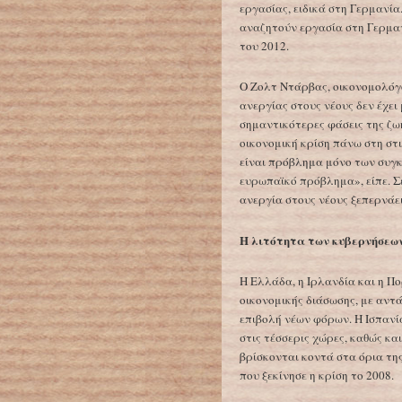
εργασίας, ειδικά στη Γερμανί
αναζητούν εργασία στη Γερμα
του 2012.
Ο Ζολτ Ντάρβας, οικονομολόγος
ανεργίας στους νέους δεν έχει
σημαντικότερες φάσεις της ζω
οικονομική κρίση πάνω στη στ
είναι πρόβλημα μόνο των συγκ
ευρωπαϊκό πρόβλημα», είπε. Σ
ανεργία στους νέους ξεπερνάε
Η λιτότητα των κυβερνήσεω
Η Ελλάδα, η Ιρλανδία και η Π
οικονομικής διάσωσης, με αν
επιβολή νέων φόρων. Η Ισπανί
στις τέσσερις χώρες, καθώς κα
βρίσκονται κοντά στα όρια της
που ξεκίνησε η κρίση το 2008.