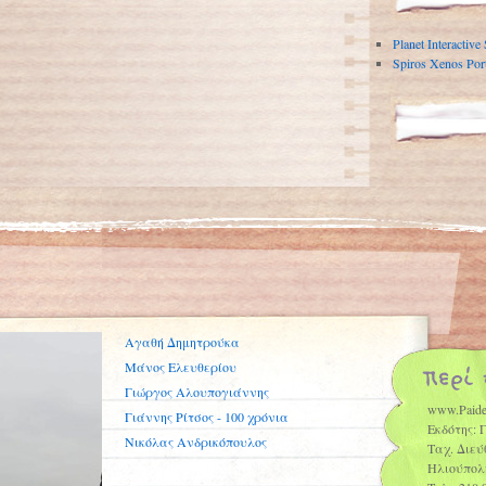
Planet Interactive
Spiros Xenos Port
Αγαθή Δημητρούκα
Μάνος Ελευθερίου
Γιώργος Αλουπογιάννης
www.Paide
Γιάννης Ρίτσος - 100 χρόνια
Εκδότης: 
Νικόλας Ανδρικόπουλος
Ταχ. Διεύ
Ηλιούπολ