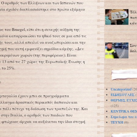
α. Ο αριθμός των Ελλήνων και των Ισπανών που
νία σχεδόν διαπλασιάστηκε στο πρώτο εξάμηνο
Τέλ
πατ
κάν
 του Bruegel, είπε ότι η συνεχής αύξηση της
 μόνο καταρρακώσει το ηθικό τους σε μια από τις
ής τους, αλλά απειλεί να αναζωπυρώσει και την
Σου
ιγμή που αυτή εμφανίζει σημάδια κάμψης. «Δεν
δολ
εκριμένων χωρών (της περιφέρειας). Είναι
ε 13 από τις 27 χώρες της Ευρωπαϊκής Ένωσης η
ι το 25%.
ν
Uncategorized
(26
ΕΙΔΗΣΟΥΛΕΣ
(
ορτογαλία έχουν μπει σε προγράμματα
ΘΕΡΜΕΣ ΕΥΧΕ
τάλλαγμα δραστικές περικοπές δαπανών και
(125)
α πάλι πέτυχε τη διάσωση των τραπεζών της. Και
ΚΕΝΤΡΙΚΑ ΘΕ
ι στην Ιταλία, ο αριθμός των παιδιών που
Σημείωμα του ε
 φτώχειας άρχισε να αυξάνεται την ίδια στιγμή
ΤΕΥΧΗ
(6)