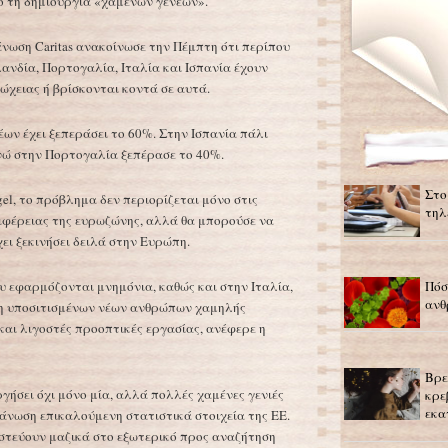
νο τη δημιουργία «χαμένων γενεών».
νωση Caritas ανακοίνωσε την Πέμπτη ότι περίπου
λανδία, Πορτογαλία, Ιταλία και Ισπανία έχουν
ώχειας ή βρίσκονται κοντά σε αυτά.
ων έχει ξεπεράσει το 60%. Στην Ισπανία πάλι
νώ στην Πορτογαλία ξεπέρασε το 40%.
Στο
el, το πρόβλημα δεν περιορίζεται μόνο στις
τηλ
ιφέρειας της ευρωζώνης, αλλά θα μπορούσε να
ει ξεκινήσει δειλά στην Ευρώπη.
Πόσ
υ εφαρμόζονται μνημόνια, καθώς και στην Ιταλία,
ανθ
ξη υποσιτισμένων νέων ανθρώπων χαμηλής
και λιγοστές προοπτικές εργασίας, ανέφερε η
Βρε
γήσει όχι μόνο μία, αλλά πολλές χαμένες γενιές
κρε
εκα
άνωση επικαλούμενη στατιστικά στοιχεία της ΕΕ.
στεύουν μαζικά στο εξωτερικό προς αναζήτηση