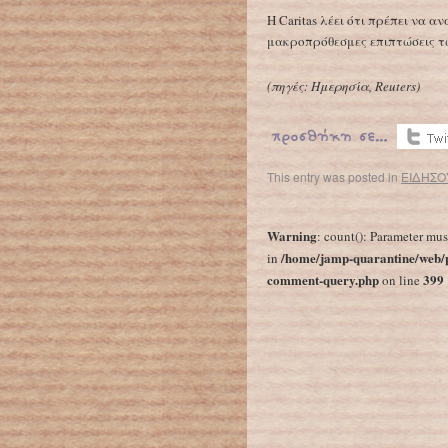
Η Caritas λέει ότι πρέπει να αν
μακροπρόθεσμες επιπτώσεις τ
(π
ηγές: Ημερησία, Reuters
)
This entry was posted in
ΕΙΔΗΣΟ
←
Σύλλογος Διδακτικού προσωπικού Φιλοσοφικής Σχολής ΕΚΠΑ: “Σχέδιο Αθηνά; Όχι ευχαριστώ”
Warning
: count(): Parameter mus
/home/jamp-quarantine/web/p
in
comment-query.php
399
on line