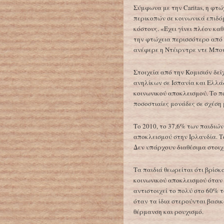
Σύμφωνα με την Caritas, η φτώ
περικοπών σε κοινωνικά επιδό
κόστους. «Έχει γίνει πλέον κα
την φτώχεια περισσότερο από
ανέφερε η Ντέιρντρε ντε Μπού
Στοιχεία από την Κομισιόν δεί
ανηλίκων σε Ισπανία και Ελλά
κοινωνικού αποκλεισμού. Το π
ποσοστιαίες μονάδες σε σχέση 
Το 2010, το 37,6% των παιδιών
αποκλεισμού στην Ιρλανδία. Τ
Δεν υπάρχουν διαθέσιμα στοιχε
Τα παιδιά θεωρείται ότι βρίσκ
κοινωνικού αποκλεισμού όταν η
αντιστοιχεί το πολύ στο 60% το
όταν τα ίδια στερούνται βασικ
θέρμανση και ρουχισμό.