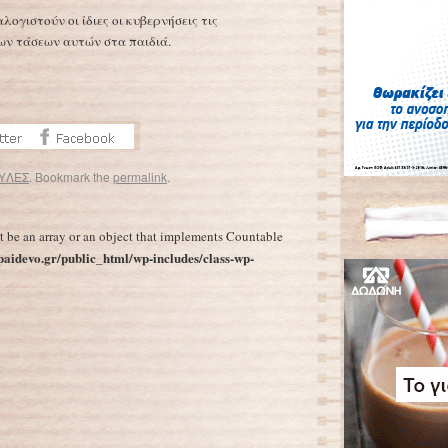
αλογιστούν οι ίδιες οι κυβερνήσεις τις
ων τάσεων αυτών στα παιδιά.
ΥΛΕΣ
. Bookmark the
permalink
.
Βρέχει μικρόβια!
→
t be an array or an object that implements Countable
aidevo.gr/public_html/wp-includes/class-wp-