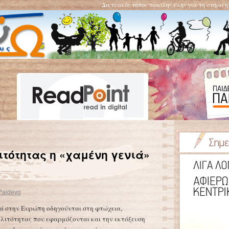
Δικτυακός τόπος ποικίλης ύλης για τη στήριξ
Βρέχει μικρόβια!
→
ιτότητας η «χαμένη γενιά»
Paidevo
ά στην Ευρώπη οδηγούνται στη φτώχεια,
λιτότητας που εφαρμόζονται και την εκτόξευση