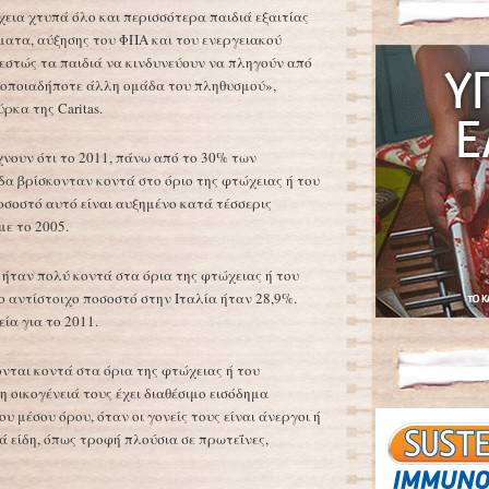
χεια χτυπά όλο και περισσότερα παιδιά εξαιτίας
ματα, αύξησης του ΦΠΑ και του ενεργειακού
θεστώς τα παιδιά να κινδυνεύουν να πληγούν από
 οποιαδήποτε άλλη ομάδα του πληθυσμού»,
ρκα της Caritas.
χνουν ότι το 2011, πάνω από το 30% των
δα βρίσκονταν κοντά στο όριο της φτώχειας ή του
οσοστό αυτό είναι αυξημένο κατά τέσσερις
με το 2005.
 ήταν πολύ κοντά στα όρια της φτώχειας ή του
ο αντίστοιχο ποσοστό στην Ιταλία ήταν 28,9%.
ία για το 2011.
ονται κοντά στα όρια της φτώχειας ή του
 οικογένειά τους έχει διαθέσιμο εισόδημα
υ μέσου όρου, όταν οι γονείς τους είναι άνεργοι ή
ά είδη, όπως τροφή πλούσια σε πρωτεΐνες,