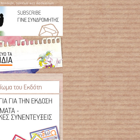
η παιδιών, γονέων και δασκάλων