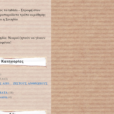
ος τα tablets – Στροφή στον
ροπαράδοτο τρόπο εκμάθησης
ει η Σουηδία
ηδία: Νεαροί ζητούν να γίνουν
οφόνοι!
Κατηγορίες
)
3,613)
Σ ΑΠΟ… ΖΕΣΤΟΥΣ ΑΝΘΡΩΠΟΥΣ
ΜΑΤΑ
(18)
κδότη
(4)