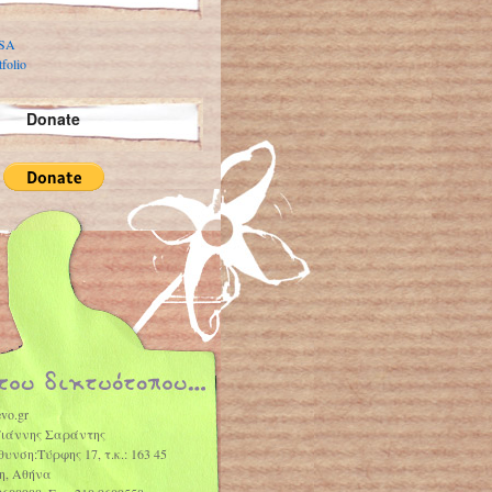
 SA
folio
Donate
vo.gr
Γιάννης Σαράντης
θυνση:Τύρφης 17, τ.κ.: 163 45
η, Αθήνα