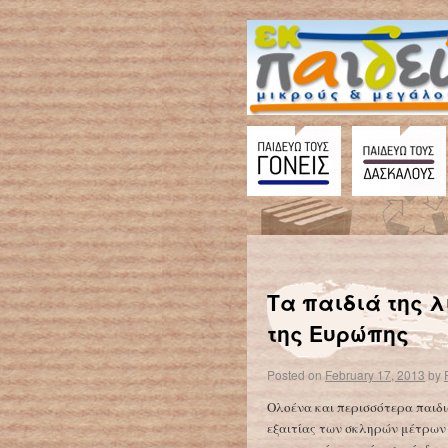
←
Σύλλογος Διδακτικού προσωπικού Φιλοσοφικής Σχολής ΕΚΠΑ: “Σχέδιο Αθηνά; Όχι ευχαριστώ”
Τα παιδιά της λ
της Ευρώπης
Posted on
February 17, 2013
by
Ολοένα και περισσότερα παιδι
εξαιτίας των σκληρών μέτρων 