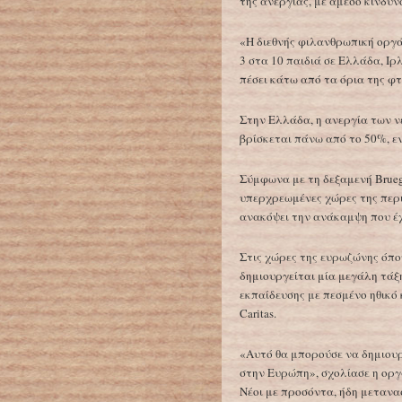
της ανεργίας, με άμεσο κίνδυ
«Η διεθνής φιλανθρωπική οργά
3 στα 10 παιδιά σε Ελλάδα, Ιρ
πέσει κάτω από τα όρια της φτ
Στην Ελλάδα, η ανεργία των νέ
βρίσκεται πάνω από το 50%, ε
Σύμφωνα με τη δεξαμενή Brueg
υπερχρεωμένες χώρες της περ
ανακόψει την ανάκαμψη που έχ
Στις χώρες της ευρωζώνης όπο
δημιουργείται μία μεγάλη τά
εκπαίδευσης με πεσμένο ηθικό 
Caritas.
«Αυτό θα μπορούσε να δημιουρ
στην Ευρώπη», σχολίασε η οργ
Νέοι με προσόντα, ήδη μετανα