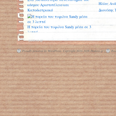
Ηλίας Ανδ
κόσμου Αριστοτέλειο και
Καποδιστριακό
Διονύσης 
Η πορεία του τυφώνα Sandy μέσα σε 3
λεπτά
paidevo.gr
Proudly powered by WordPress.
Copyright 2010-2026 Paidevo.gr |
Pow
53.367‬ απολύσεις τον Απρίλιο στην
Ελλάδα