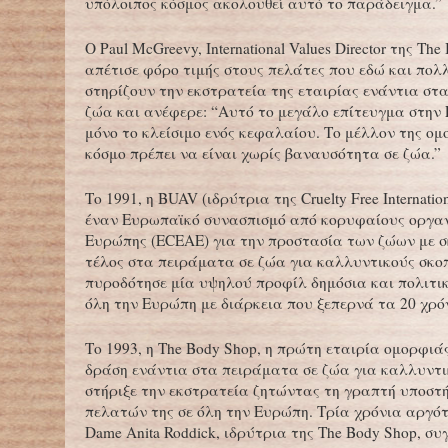
υπόλοιπος κόσμος ακολουθεί αυτό το παράδειγμα.”
Ο Paul McGreevy, International Values Director της Th
απέτισε φόρο τιμής στους πελάτες που εδώ και πολ
στηρίζουν την εκστρατεία της εταιρίας ενάντια στ
ζώα και ανέφερε: “Αυτό το μεγάλο επίτευγμα στην
μόνο το κλείσιμο ενός κεφαλαίου. Το μέλλον της ο
κόσμο πρέπει να είναι χωρίς βαναυσότητα σε ζώα.”
Το 1991, η BUAV (ιδρύτρια της Cruelty Free Internati
έναν Ευρωπαϊκό συνασπισμό από κορυφαίους οργαν
Ευρώπης (ECEAE) για την προστασία των ζώων με σ
τέλος στα πειράματα σε ζώα για καλλυντικούς σκο
πυροδότησε μία υψηλού προφίλ δημόσια και πολιτικ
όλη την Ευρώπη με διάρκεια που ξεπερνά τα 20 χρό
Το 1993, η The Body Shop, η πρώτη εταιρία ομορφιά
δράση ενάντια στα πειράματα σε ζώα για καλλυντι
στήριξε την εκστρατεία ζητώντας τη γραπτή υποστ
πελατών της σε όλη την Ευρώπη. Τρία χρόνια αργότε
Dame Anita Roddick, ιδρύτρια της The Body Shop, σ