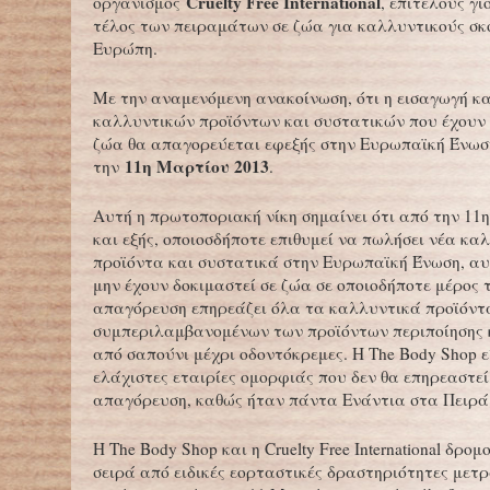
Cruelty Free International
οργανισμός
, επιτέλους γ
τέλος των πειραμάτων σε ζώα για καλλυντικούς σκ
Ευρώπη.
Mε την αναμενόμενη ανακοίνωση, ότι η εισαγωγή κ
καλλυντικών προϊόντων και συστατικών που έχουν 
ζώα θα απαγορεύεται εφεξής στην Ευρωπαϊκή Ένωσ
11η Μαρτίου 2013
την
.
Αυτή η πρωτοποριακή νίκη σημαίνει ότι από την 11
και εξής, οποιοσδήποτε επιθυμεί να πωλήσει νέα κα
προϊόντα και συστατικά στην Ευρωπαϊκή Ένωση, αυ
μην έχουν δοκιμαστεί σε ζώα σε οποιοδήποτε μέρος 
απαγόρευση επηρεάζει όλα τα καλλυντικά προϊόντ
συμπεριλαμβανομένων των προϊόντων περιποίησης 
από σαπούνι μέχρι οδοντόκρεμες. Η The Body Shop ε
ελάχιστες εταιρίες ομορφιάς που δεν θα επηρεαστεί
απαγόρευση, καθώς ήταν πάντα Ενάντια στα Πειρά
Η The Body Shop και η Cruelty Free International δρο
σειρά από ειδικές εορταστικές δραστηριότητες μετ