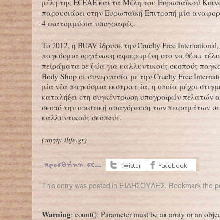
μέλη της ECEAE και τα Μέλη του Ευρωπαϊκού Κοιν
παρουσιάσει στην Ευρωπαϊκή Επιτροπή μία αναφορ
4 εκατομμύρια υπογραφές.
Το 2012, η BUAV ίδρυσε την Cruelty Free International
παγκόσμια οργάνωση αφιερωμένη στο να θέσει τέλο
πειράματα σε ζώα για καλλυντικούς σκοπούς παγκο
Body Shop σε συνεργασία με την Cruelty Free Internat
μία νέα παγκόσμια εκστρατεία, η οποία μέχρι στιγμή
καταλήξει στη συγκέντρωση υπογραφών πελατών α
σκοπό την οριστική απαγόρευση των πειραμάτων σε
καλλυντικούς σκοπούς.
(
πηγή: tlife.gr
)
This entry was posted in
ΕΙΔΗΣΟΥΛΕΣ
. Bookmark the
p
←
ΚΕΕΛΠΝΟ: ΣΤΑ 12 ΤΑ ΘΥΜΑΤΑ ΤΗΣ ΓΡΙΠΗΣ ΣΤΗΝ ΕΛΛΑΔΑ
Warning
: count(): Parameter must be an array or an obje