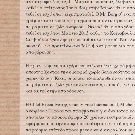
αντίστροφα έως τις 11 Μαρτίου, οι οποίες έλαβαν 
καθώς ο Επίτροπος Tonio Borg επιβεβαίωσε ότι η απ
τεθεί σε ισχύ όπως είχε προταθεί. Ο Mr. Borg σ’ ένα
γράμμα του σε όσους πραγματοποιούν εκστρατείες 
πειράματα σε ζώα ανέφερε, “Θεωρώ ότι η απαγόρευ
τεθεί σε ισχύ τον Μάρτιο 2013 καθώς το Κοινοβούλι
Συμβούλιο έχουν ήδη αποφασίσει επ’ αυτού. Έτσι λο
σκοπεύω να προτείνω αναβολή ή αντίρρηση για την 
απαγόρευσης.”
Η προτεινόμενη απαγόρευση στέλνει ένα ηχηρό μή
υποστηρίζοντας την ομορφιά χωρίς βαναυσότητα σε
χώρες όπως η Κίνα, οι οποίες εξακολουθούν να απα
πειράματα σε ζώα για καλλυντικούς σκοπούς, να α
και αυτοί στην απαγόρευση.
Η Chief Executive της Cruelty Free International, Michel
αναφέρει: “Πρόκειται πραγματικά για ένα ιστορικό
αποτελεί το αποκορύφωμα 20 χρόνων εκστρατειών.
εφαρμόσουμε την αποφασιστικότητα και το όραμά 
παγκόσμιο επίπεδο προκειμένου να διασφαλίσουμε ό