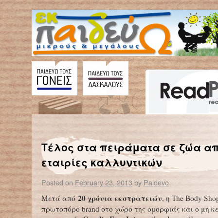
←
ΚΕΕΛΠΝΟ: ΣΤΑ 12 ΤΑ ΘΥΜΑΤΑ ΤΗΣ ΓΡΙΠΗΣ ΣΤΗΝ ΕΛΛΑΔΑ
Τέλος στα πειράματα σε ζώα α
εταιρίες καλλυντικών
Posted on
February 23, 2013
by
Paidevo
20 χρόνια εκστρατειών
Μετά από
, η The Body Sho
πρωτοπόρο brand στο χώρο της ομορφιάς και ο μη κ