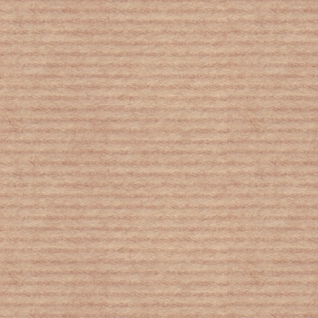
Σεισμός : Βυθίστηκε 40 εκατοστά η γη
στην Ελασσόνα