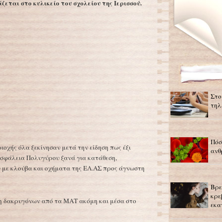
ζεται στο κυλικείο του σχολείου της Ιερισσού.
Στο
τηλ
Πόσ
ιοχής όλα ξεκίνησαν μετά την είδηση πως έξι
ανθ
ασφάλεια Πολυγύρου ξανά για κατάθεση,
 με κλούβα και οχήματα της ΕΛ.ΑΣ προς άγνωστη
Βρε
κρε
ση δακρυγόνων από τα ΜΑΤ ακόμη και μέσα στο
εκα