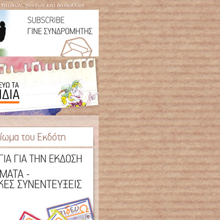
η παιδιών, γονέων και δασκάλων