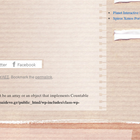
Planet Interactive
Spiros Xenos Port
ΥΛΕΣ
. Bookmark the
permalink
.
Η Μαργαρίτα των φαναριών – Ανήλικοι στα δίχτυα κυκλωμάτων εκμετάλλευσης
→
t be an array or an object that implements Countable
aidevo.gr/public_html/wp-includes/class-wp-