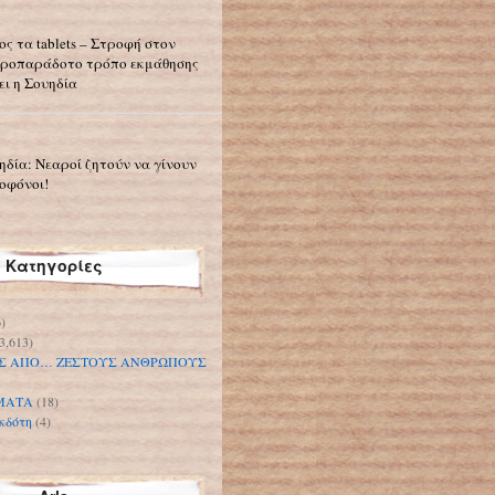
ος τα tablets – Στροφή στον
ροπαράδοτο τρόπο εκμάθησης
ει η Σουηδία
ηδία: Νεαροί ζητούν να γίνουν
οφόνοι!
Κατηγορίες
)
3,613)
Σ ΑΠΟ… ΖΕΣΤΟΥΣ ΑΝΘΡΩΠΟΥΣ
ΜΑΤΑ
(18)
κδότη
(4)