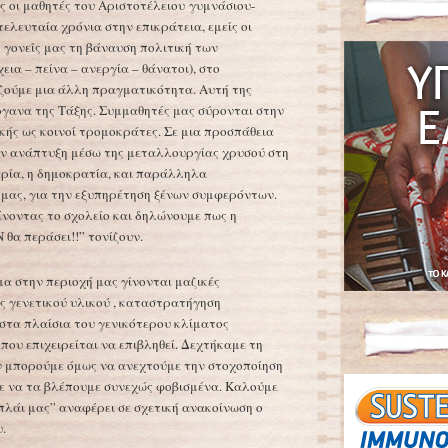
 οι μαθητές του Αριστοτέλειου γυμνάσιου-
τελευταία χρόνια στην επικράτεια, εμείς οι
 γονείς μας τη βάναυση πολιτική των
ια – πείνα – ανεργία – θάνατοι), στο
 ζούμε μια άλλη πραγματικότητα. Αυτή της
γανα της Τάξης. Συμμαθητές μας σύρονται στην
κής ως κοινοί τρομοκράτες. Σε μια προσπάθεια
ην ανάπτυξη μέσω της μεταλλουργίας χρυσού στη
θερία, η δημοκρατία, και παράλληλα
μας, για την εξυπηρέτηση ξένων συμφερόντων.
νοντας το σχολείο και δηλώνουμε πως η
θα περάσει!!” τονίζουν.
μα στην περιοχή μας γίνονται μαζικές
ς γενετικού υλικού , καταστρατήγηση
στα πλαίσια του γενικότερου κλίματος
που επιχειρείται να επιβληθεί. Δεχτήκαμε τη
ν μπορούμε όμως να ανεχτούμε την στοχοποίηση
με να τα βλέπουμε συνεχώς φοβισμένα. Καλούμε
 πλάι μας” αναφέρει σε σχετική ανακοίνωση ο
.