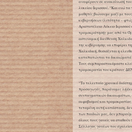
αναφέρουν σε ανακοίνωσή τους
λυκείου Ιερισσού. “Και ενώ τα 
μαθητές βιώνουμε μαζί με τους
κυβερνήσεων (λιτότητα – φτώχε
Αριστοτέλειο Λύκειο Ιερισσού
τρομοκράτησής μας από τα Όρ
αστυνομική διεύθυνση Χαλκιδι
της κυβέρνησης να επιφέρει τ
Χαλκιδική, θυσιάζεται η ελευ
καταπατώνται τα δικαιώματά 
Τους συμπαραστεκόμαστε κλεί
τρομοκρατία του κράτους ΔΕΝ 
“Το τελευταίο χρονικό διάστη
προσαγωγές, παράνομες λήψει
συνταγματικών δικαιωμάτων, 
εκφοβισμού και τρομοκρατίας 
τεταμένη αυτή κατάσταση, δε
των παιδιών μας, δεν μπορού
όλους τους γονείς να σταθούν
Σύλλογος γονέων του σχολείου