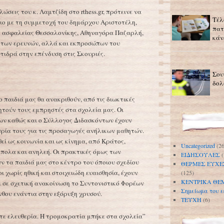
σεις του κ. Λαμτζίδη στο rthess.gr, πρότεινε να
Τέλ
ιο με τη συμμετοχή του δημάρχου Αριστοτέλη,
πατ
ή ασφαλείας Θεσσαλονίκης, Αθηναγόρα Παζαρλή,
κάν
ς των ερευνών, αλλά και εκπροσώπων του
τιδρά στην επένδυση στις Σκουριές.
Σου
δολ
 παιδιά μας θα ανακριθούν, από τις διωκτικές
ητούν τους εμπρηστές στα σχολεία μας. Οι
ων καθώς και ο Σύλλογος Διδασκόντων έχουν
ρία τους για τις προσαγωγές ανήλικων μαθητών.
εί ως κοινωνία και ως κίνημα, από Κράτος,
Uncategorized
(26
πολα και ανηλεή. Οι πρακτικές όμως των
ΕΙΔΗΣΟΥΛΕΣ
(
ν τα παιδιά μας στο κέντρο του όποιου σχεδίου
ΘΕΡΜΕΣ ΕΥΧΕ
 χωρίς ηθική και στοιχειώδη ευαισθησία, έχουν
(125)
ΚΕΝΤΡΙΚΑ ΘΕ
ι σε σχετική ανακοίνωση το Συντονιστικό Φορέων
Σημείωμα του ε
θου ενάντια στην εξόρυξη χρυσού.
ΤΕΥΧΗ
(6)
τε ελευθερία. Η τρομοκρατία μπήκε στα σχολεία”