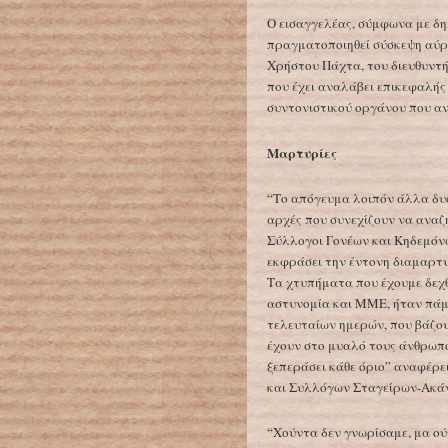
Ο εισαγγελέας, σύμφωνα με δηλώ
πραγματοποιηθεί σύσκεψη αύρ
Χρήστου Πάχτα, του διευθυντ
που έχει αναλάβει επικεφαλή
συντονιστικού οργάνου που αν
Μαρτυρίες
“Το απόγευμα λοιπόν άλλα δυο
αρχές που συνεχίζουν να αναζ
Σύλλογοι Γονέων και Κηδεμόν
εκφράσει την έντονη διαμαρτυ
Τα χτυπήματα που έχουμε δεχθ
αστυνομία και ΜΜΕ, ήταν πάμ
τελευταίων ημερών, που βάζου
έχουν στο μυαλό τους άνθρωποι
ξεπεράσει κάθε όριο” αναφέρε
και Συλλόγων Σταγείρων-Ακάν
“Χούντα δεν γνωρίσαμε, μα ού