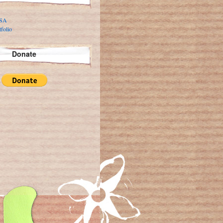
 SA
folio
Donate