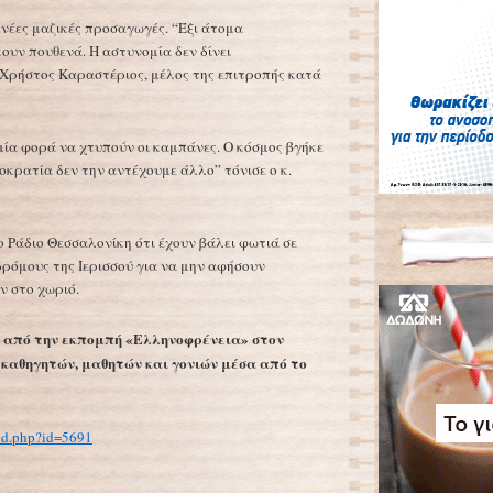
νέες μαζικές προσαγωγές. “Έξι άτομα
ουν πουθενά. Η αστυνομία δεν δίνει
 Χρήστος Καραστέριος, μέλος της επιτροπής κατά
μία φορά να χτυπούν οι καμπάνες. Ο κόσμος βγήκε
οκρατία δεν την αντέχουμε άλλο” τόνισε ο κ.
ο Ράδιο Θεσσαλονίκη ότι έχουν βάλει φωτιά σε
δρόμους της Ιερισσού για να μην αφήσουν
ν στο χωριό.
 από την εκπομπή «Ελληνοφρένεια» στον
 καθηγητών, μαθητών και γονιών μέσα από το
und.php?id=5691