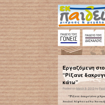
←
Σημαντική μείωση των γεννήσεων στην Ελλάδα
Εργαζόμενη στο 
“Ρίξανε δακρυγ
κάτω”
Posted on
March 8, 2013
by
Paid
“Ρίξανε δακρυγόνα μπροσ
παιδιά πέφταν κάτω πανικό