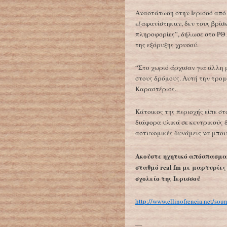
Αναστάτωση στην Ιερισσό από 
εξαφανίστηκαν, δεν τους βρίσκ
πληροφορίες”, δήλωσε στο ΡΘ
της εξόρυξης χρυσού.
“Στο χωριό άρχισαν για άλλη 
στους δρόμους. Αυτή την τρομ
Καραστέριος.
Κάτοικος της περιοχής είπε στ
διάφορα υλικά σε κεντρικούς 
αστυνομικές δυνάμεις να μπου
Ακούστε ηχητικό απόσπασμα
σταθμό real fm με μαρτυρίες
σχολείο της Ιερισσού
http://www.ellinofreneia.net/so
—