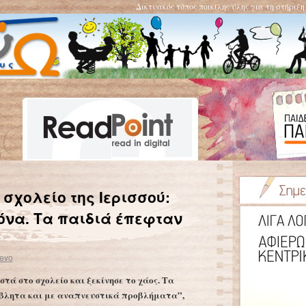
Δικτυακός τόπος ποικίλης ύλης για τη στήριξ
Η Μαργαρίτα των φαναριών – Ανήλικοι στα δίχτυα κυκλωμάτων εκμετάλλευσης
→
σχολείο της Ιερισσού:
όνα. Τα παιδιά έπεφταν
evo
τά στο σχολείο και ξεκίνησε το χάος. Τα
βλητα και με αναπνευστικά προβλήματα”,