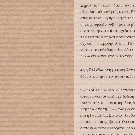
Σημαντική μείωση δαπανών, υ
αλλοδαπούς μαθητές (εκτός ΕΕ
αποφοίτους, μη προώθηση της 
δημογραφικό πρόβλημα και μία
είναι τα αρνητικά στοιχεία π
την Εκπαίδευση και Κατάρτιση 
σχολικής διαρροής στο 11.4% 
νέων που μαθαίνουν δυο ξένες
30-34 ετών που έχουν τριτοβά
4η η Ελλάδα στη μείωση δαπα
θέσεις ως προς τις συνολικές
Όλο και μειώνονται οι δαπάνε
αποδεικνύεται από την έκθεση
από το τέλος όσον αφορά τις δ
χαμηλά από την Ελλάδα βρίσκ
και η Ρουμανία. Στον αντίποδα
περισσότερα χρήματα. Όσον α
δαπανών αυτό ανέρχεται στο 4
μεγαλύτερη μείωση των δαπαν