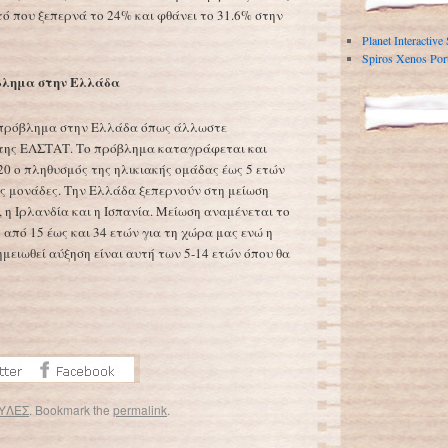
τό που ξεπερνά το 24% και φθάνει το 31.6% στην
Planet Interactive
Spiros Xenos Port
βλημα στην Ελλάδα
 πρόβλημα στην Ελλάδα όπως άλλωστε
α της ΕΛΣΤΑΤ. Το πρόβλημα καταγράφεται και
20 ο πληθυσμός της ηλικιακής ομάδας έως 5 ετών
ίες μονάδες. Την Ελλάδα ξεπερνούν στη μείωση
 η Ιρλανδία και η Ισπανία. Μείωση αναμένεται το
ς από 15 έως και 34 ετών για τη χώρα μας ενώ η
μειωθεί αύξηση είναι αυτή των 5-14 ετών όπου θα
ΥΛΕΣ
. Bookmark the
permalink
.
Το χαμόγελο του ναζισμού
→