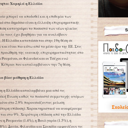
ότητα: Χαμηλά η Ελλάδα
οίο μπορεί να αποδοθεί και η επιθυμία των
ό στο δημόσιο είναι η έλλειψη επιχειρηματικής
κθεση καταγράφει το ποσοστό των νέων ηλικίας
S
είο τους έχει βοηθήσει για να αναλάβουν
. Η Ελλάδα κατατάσσεται στην 19η θέση σε
αι είναι πιο κάτω από το μέσο όρο της ΕΕ. Στις
 προώθηση της νεανικής επιχειρηματικότητας στο
ι Ρουμάνοι, οι Φιλανδοί και οι Τσέχοι ενώ
ι Κύπριοι που καταλαμβάνουν την 7η θέση.
δια βίου μάθηση η Ελλάδα
ση η Ελλάδα καταλαμβάνει μια από τις
παϊκή Ένωση καθώς το ποσοστό συμμετοχής ατόμων
 μόνο στο 2.9% παρουσιάζοντας μείωση
ιρότερη επίδοση). Χαρακτηριστικά να αναφέρουμε
χεται στο 9%. Χειρότερη επίδοση από την Ελλάδα
ν η Ρουμανία (1.4%), η Βουλγαρία (1.5%), η
.8%). Δανία, Φιλανδία και Σουηδία εμφανίζουν τις