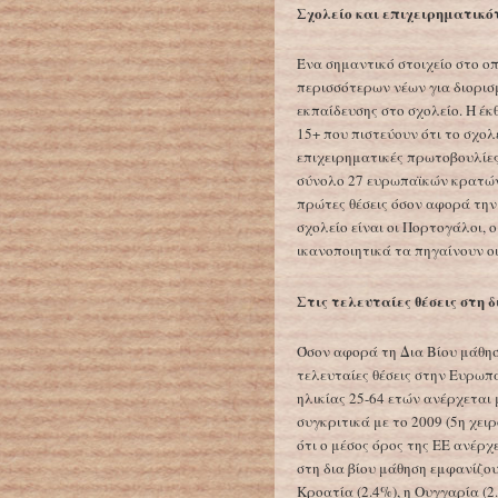
Σχολείο και επιχειρηματικ
Ένα σημαντικό στοιχείο στο οπ
περισσότερων νέων για διορισμ
εκπαίδευσης στο σχολείο. Η έ
15+ που πιστεύουν ότι το σχολ
επιχειρηματικές πρωτοβουλίες
σύνολο 27 ευρωπαϊκών κρατών κ
πρώτες θέσεις όσον αφορά την
σχολείο είναι οι Πορτογάλοι, ο
ικανοποιητικά τα πηγαίνουν ο
Στις τελευταίες θέσεις στη 
Όσον αφορά τη Δια Βίου μάθη
τελευταίες θέσεις στην Ευρω
ηλικίας 25-64 ετών ανέρχεται
συγκριτικά με το 2009 (5η χε
ότι ο μέσος όρος της ΕΕ ανέρ
στη δια βίου μάθηση εμφανίζου
Κροατία (2.4%), η Ουγγαρία (2