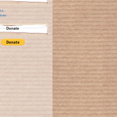
 SA
folio
Donate