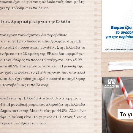
 πρωτιά έχουμε για τους αλλοδαπούς όπου μόλις
έχει τριτοβάθμια εκπαίδευση.
ίτων. Αρνητικό ρεκόρ για την Ελλάδα
που έχουν τουλάχιστον δευτεροβάθμια
ί ότι το 2012 το ποσοστό απασχόλησης στην ΕΕ
9 κατά 2.6 ποσοστιαίες μονάδες. Στην Ελλάδα το
ανάμεσα στα 28 κράτη της ΕΕ και διαμορφώθηκε
Για τους άνδρες το ποσοστό ανέρχεται στο 45.9%
 το 40.5% που έχουν οι γυναίκες. Η μείωση της
ις χρόνια φθάνει το 21.8% γεγονός που αποτελεί
χώρα δεν έχει τόσο χαμηλό ποσοστό απασχόλησης
 τριτοβάθμιας εκπαίδευσης.
γωνίζεται την Ελλάδα στο ποσοστό ανεργίας η
.4%. Η μοναδική χώρα που πλησιάζει την Ελλάδα
 Δημοκρατία της Μακεδονίας με 44.8%. Άλλο ένα
φει η έκθεση είναι το γεγονός ότι 1 στους 5 νέους
τερες των δεξιοτήτων τους.