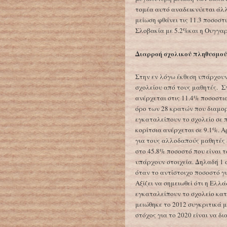
τομέα αυτό αναδεικνύεται άλ
μείωση φθάνει τις 11.3 ποσοστ
Σλοβακία με 5.2%και η Ουγγαρ
Διαρροή σχολικού πληθυσμού
Στην εν λόγω έκθεση υπάρχουν
σχολείου από τους μαθητές. 
ανέρχεται στις 11.4% ποσοστια
όρο των 28 κρατών που διαμο
εγκαταλείπουν το σχολείο σε 
κορίτσια ανέρχεται σε 9.1%. 
για τους αλλοδαπούς μαθητές 
στο 45.8% ποσοστό που είναι τ
υπάρχουν στοιχεία. Δηλαδή 1 
όταν το αντίστοιχο ποσοστό γι
Αξίζει να σημειωθεί ότι η Ελ
εγκαταλείπουν το σχολείο κατ
μειώθηκε το 2012 συγκριτικά μ
στόχος για το 2020 είναι να δ