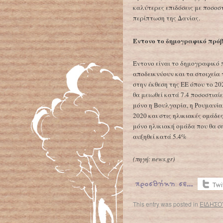
καλύτερες επιδόσεις με ποσοσ
περίπτωση της Δανίας.
Έντονο το δημογραφικό πρό
Έντονο είναι το δημογραφικό
αποδεικνύουν και τα στοιχεί
στην έκθεση της ΕΕ όπου το 20
θα μειωθεί κατά 7.4 ποσοστια
μόνο η Βουλγαρία, η Ρουμανία,
2020 και στις ηλικιακές ομάδε
μόνο ηλικιακή ομάδα που θα ση
αυξηθεί κατά 5.4%
(
πηγή:
news.gr)
This entry was posted in
ΕΙΔΗΣΟ
←
Η Αρκτική «χτύπησε» την υψηλότερη θερμοκρασία των τελευταίων 120.000 χρόνων!