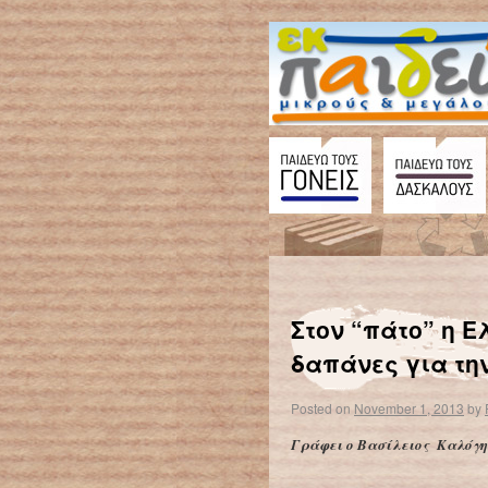
←
Η Αρκτική «χτύπησε» την υψηλότερη θερμοκρασία των τελευταίων 120.000 χρόνων!
Στον “πάτο” η Ε
δαπάνες για τη
Posted on
November 1, 2013
by
Γράφει ο Βασίλειος Καλόγη