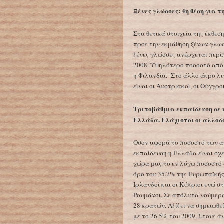
Ξένες γλώσσες: 4η θέση για 
Στα θετικά στοιχεία της έκθεση
προς την εκμάθηση ξένων γλω
ξένες γλώσσες ανέρχεται περίπ
2008. Υψηλότερο ποσοστό από 
η Φιλανδία. Στο άλλο άκρο λι
είναι οι Αυστριακοί, οι Ούγγροι
Τριτοβάθμια εκπαίδευση σε η
Ελλάδα. Ελάχιστοι οι αλλοδ
Όσον αφορά το ποσοστό των ατ
εκπαίδευση η Ελλάδα είναι σχ
χώρα μας το εν λόγω ποσοστό 
όρο του 35.7% της Ευρωπαϊκής 
Ιρλανδοί και οι Κύπριοι ενώ στι
Ρουμάνοι. Σε απόλυτα νούμερ
28 κρατών. Αξίζει να σημειωθε
με το 26.5% του 2009. Στους ά