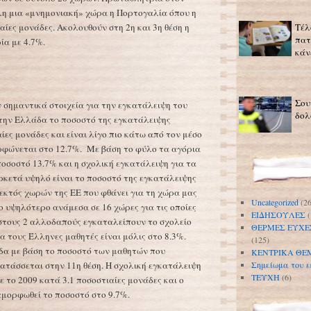
λη μια «μνημονιακή» χώρα η Πορτογαλία όπου η
Τέλ
ιαίες μονάδες. Ακολουθούν στη 2η και 3η θέση η
πατ
ία με 4.7%.
κάν
Σου
 σημαντικά στοιχεία για την εγκατάλειψη του
δολ
Στην Ελλάδα το ποσοστό της εγκατάλειψης
ίες μονάδες και είναι λίγο πιο κάτω από τον μέσο
ρφώνεται στο 12.7%. Με βάση το φύλο τα αγόρια
ποσοστό 13.7% και η σχολική εγκατάλειψη για τα
Αρκετά υψηλό είναι το ποσοστό της εγκατάλειψης
εκτός χωρών της ΕΕ που φθάνει για τη χώρα μας
Uncategorized
(26
ο υψηλότερο ανάμεσα σε 16 χώρες για τις οποίες
ΕΙΔΗΣΟΥΛΕΣ
(
στους 2 αλλοδαπούς εγκαταλείπουν το σχολείο
ΘΕΡΜΕΣ ΕΥΧΕ
α τους Έλληνες μαθητές είναι μόλις στο 8.3%.
(125)
λάδα με βάση το ποσοστό των μαθητών που
ΚΕΝΤΡΙΚΑ ΘΕ
ατάσσεται στην 11η θέση. Η σχολική εγκατάλειψη
Σημείωμα του ε
ΤΕΥΧΗ
(6)
ε το 2009 κατά 3.1 ποσοστιαίες μονάδες και ο
ιαμορφωθεί το ποσοστό στο 9.7%.