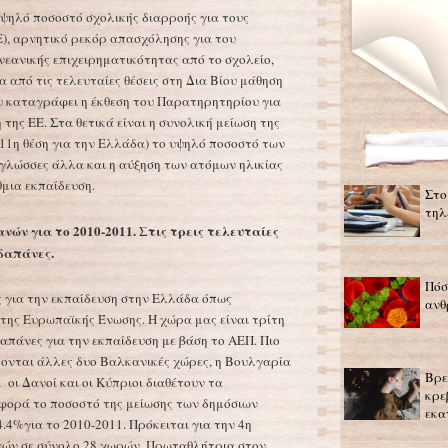
ψηλό ποσοστό σχολικής διαρροής για τους
), αρνητικό ρεκόρ απασχόλησης για του
νεανικής επιχειρηματικότητας από το σχολείο,
 από τις τελευταίες θέσεις στη Δια Βίου μάθηση
ου καταγράφει η έκθεση του Παρατηρητηρίου για
της ΕΕ. Στα θετικά είναι η συνολική μείωση της
(11η θέση για την Ελλάδα) το υψηλό ποσοστό των
 γλώσσες άλλα και η αύξηση των ατόμων ηλικίας
θμια εκπαίδευση.
Στο
τηλ
νών για το 2010-2011. Στις τρεις τελευταίες
 δαπάνες.
Πόσ
ς για την εκπαίδευση στην Ελλάδα όπως
ανθ
 της Ευρωπαϊκής Ένωσης. Η χώρα μας είναι τρίτη
απάνες για την εκπαίδευση με βάση το ΑΕΠ. Πιο
ονται άλλες δυο Βαλκανικές χώρες, η Βουλγαρία
Βρε
 οι Δανοί και οι Κύπριοι διαθέτουν τα
κρε
φορά το ποσοστό της μείωσης των δημόσιων
εκα
.4%για το 2010-2011. Πρόκειται για την 4η
ών σε σύνολο 28 χωρών. Πρωταθλήτρια στον