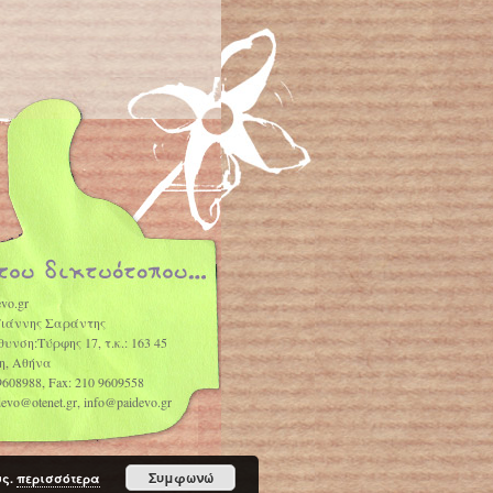
vo.gr
Γιάννης Σαράντης
θυνση:Τύρφης 17, τ.κ.: 163 45
η, Αθήνα
9608988, Fax: 210 9609558
idevo@otenet.gr, info@paidevo.gr
Συμφωνώ
υς.
περισσότερα