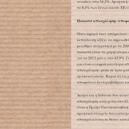
γυναίκες στο 34.2%. Αρνητική
το 8.4% των ξένων (εκτός ΕΕ) 
Ποσοστό απασχόλησης αποφο
Όσον αφορά τους απόφοιτους 
εκπαίδευση αξίζει να σημειωθε
μειώθηκε συγκριτικά με το 200
ποσοστό είναι το χαμηλότερο 
για το 2012 μόλις στο 42.9%. 
και είναι ελαφρά καλύτερο από
απασχόλησης μέσα σε τρία μόλ
αρνητικό ρεκόρ. Καμιά άλλη 
αποφοίτων δευτεροβάθμιας και
Ακόμα και η Ισπανία που συνα
απασχόληση ανέρχεται στο 62
είναι η Πρώην Γιουγκοσλαβική
αρνητικό στοιχείο που καταγρά
απασχολούνται σε θέσεις κατώ