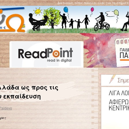
Δικτυακός τόπος ποικίλης ύλης για τη στήριξ
Το χαμόγελο του ναζισμού
→
λλάδα ως προς τις
ν εκπαίδευση
Paidevo
ρος