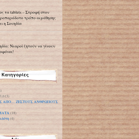
ος τα tablets – Στροφή στον
ροπαράδοτο τρόπο εκμάθησης
ει η Σουηδία
ηδία: Νεαροί ζητούν να γίνουν
οφόνοι!
Κατηγορίες
)
3,613)
Σ ΑΠΟ… ΖΕΣΤΟΥΣ ΑΝΘΡΩΠΟΥΣ
ΜΑΤΑ
(18)
κδότη
(4)