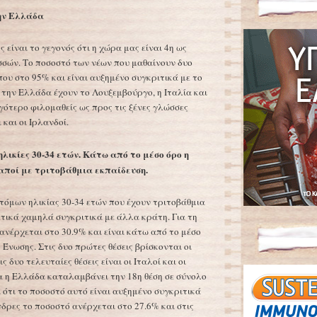
την Ελλάδα
ς είναι το γεγονός ότι η χώρα μας είναι 4η ως
σσών. Το ποσοστό των νέων που μαθαίνουν δυο
ου στο 95% και είναι αυξημένο συγκριτικά με το
την Ελλάδα έχουν το Λουξεμβούργο, η Ιταλία και
γότερο φιλομαθείς ως προς τις ξένες γλώσσες
 και οι Ιρλανδοί.
λικίες 30-34 ετών. Κάτω από το μέσο όρο η
αποί με τριτοβάθμια εκπαίδευση.
όμων ηλικίας 30-34 ετών που έχουν τριτοβάθμια
ετικά χαμηλά συγκριτικά με άλλα κράτη. Για τη
ανέρχεται στο 30.9% και είναι κάτω από το μέσο
Ένωσης. Στις δυο πρώτες θέσεις βρίσκονται οι
ς δυο τελευταίες θέσεις είναι οι Ιταλοί και οι
α η Ελλάδα καταλαμβάνει την 18η θέση σε σύνολο
ί ότι το ποσοστό αυτό είναι αυξημένο συγκριτικά
νδρες το ποσοστό ανέρχεται στο 27.6% και στις