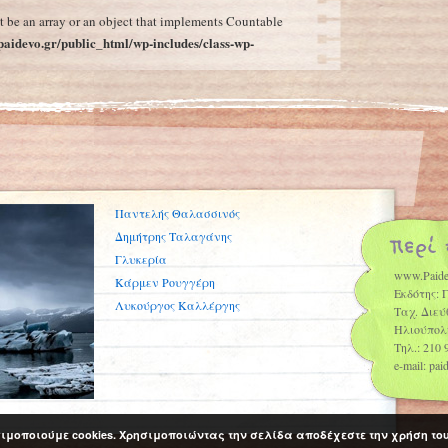
t be an array or an object that implements Countable
aidevo.gr/public_html/wp-includes/class-wp-
Παντελής Θαλασσινός
Δημήτρης Ταλαγάνης
Γλυκερία
www.Paide
Κάρμεν Ρουγγέρη
Εκδότης: 
Λυκούργος Καλλέργης
Ταχ. Διεύ
Ηλιούπολ
Τηλ.: 210 
e-mail: pa
ιμοποιούμε cookies. Χρησιμοποιώντας την σελίδα αποδέχεστε την χρήση το