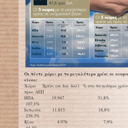
Οι πέντε χώρες με το μεγαλύτερο χρέος σε ονομ
είναι:
Χώρα Χρέος (σε δισ. δολ) % στο παγκόσμιο χρέος
προς ΑΕΠ
ΗΠΑ 19.947 31
107,1%
Ιαπωνία 11.813 1
239,3%
Κίνα 4.976 
44,3%