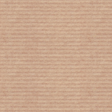
Κορωνοϊός: Αυτός είναι ο λόγος που η
νόσος δεν πλήττει μόνο ηλικιωμένους
– Τι λέει ο Σ. Τσιόδρας
Σημαντική ανακάλυψη για την
καρκινογένεση