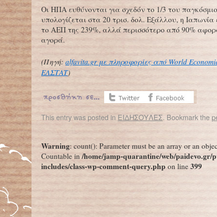
Οι ΗΠΑ ευθύνονται για σχεδόν το 1/3 του παγκόσμι
υπολογίζεται στα 20 τρισ. δολ. Εξάλλου, η Ιαπωνία 
το ΑΕΠ της 239%, αλλά περισσότερο από 90% αφορ
αγορά.
(Πηγή:
alfavita.gr με πληροφορίες από World Economi
ΕΛΣΤΑΤ
)
This entry was posted in
ΕΙΔΗΣΟΥΛΕΣ
. Bookmark the
p
←
Έγραψε ιστορία η προσεδάφιση του InSight στον πλανήτη Άρη
Warning
: count(): Parameter must be an array or an obje
/home/jamp-quarantine/web/paidevo.gr/p
Countable in
includes/class-wp-comment-query.php
399
on line