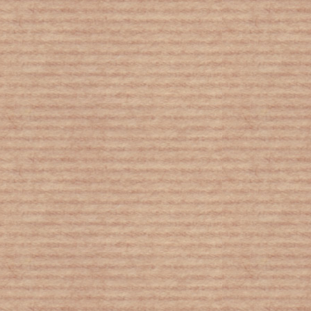
ΗΠΑ: Απίστευτο περιστατικό –
Βρέθηκε στο στόμα μιας φάλαινας και
επέζησε
Ο ΝΙΚΗΤΗΣ ΠΟΥ ΔΕΝ ΤΕΡΜΑΤΙΣΕ
ΠΡΩΤΟΣ!