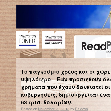
←
Έγραψε ιστορία η προσεδάφιση του InSight στον πλανήτη Άρη
Το παγκόσμιο χρέος και οι χώρε
υψηλότερο – Εάν προστεθούν όλ
χρήματα που έχουν δανειστεί οι
κυβερνήσεις, δημιουργείται έν
63 τρισ. δολαρίων.
Posted on
November 29, 2018
by
Paidevo