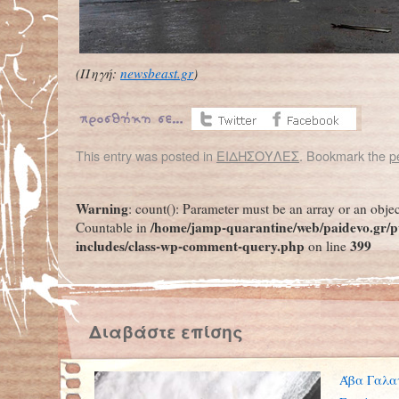
(Πηγή:
newsbeast.gr
)
This entry was posted in
ΕΙΔΗΣΟΥΛΕΣ
. Bookmark the
p
←
Χάος στην παγκόσμια βιομηχανία ανακύκλωσης
Στη Ρουμανία ένας ανεμοστρόβιλος σήκωσε λεωφο
Warning
: count(): Parameter must be an array or an obje
/home/jamp-quarantine/web/paidevo.gr/p
Countable in
includes/class-wp-comment-query.php
399
on line
Διαβάστε επίσης
Άβα Γαλα