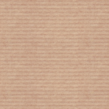
ΠΟΥ: «Πολύ σοβαρή απειλή» ο
κοροναϊός για όλο τον κόσμο