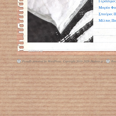
Γεράσιμος
Μαρία Φα
Σταύρος 
Μίλτος Πα
paidevo.gr
Proudly powered by WordPress.
Copyright 2010-2026 Paidevo.gr |
Pow
Περισσότερο διαθέσιμη από ποτέ στην
Ευρώπη η κοκαΐνη, σύμφωνα με
έκθεση