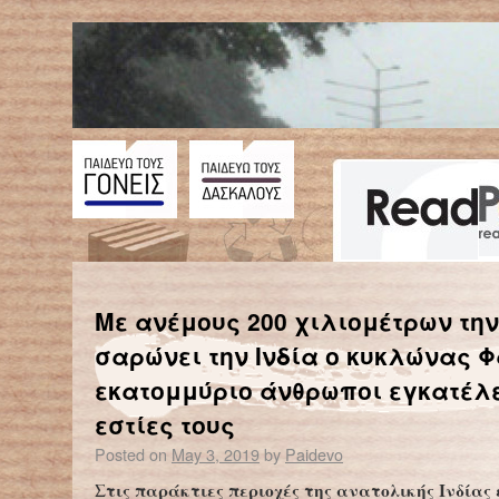
←
Χάος στην παγκόσμια βιομηχανία ανακύκλωσης
Στη Ρουμανία ένας ανεμοστρόβιλος σήκωσε λεωφο
Με ανέμους 200 χιλιομέτρων τη
σαρώνει την Ινδία ο κυκλώνας Φ
εκατομμύριο άνθρωποι εγκατέλε
εστίες τους
Posted on
May 3, 2019
by
Paidevo
Στις παράκτιες περιοχές της ανατολικής Ινδίας