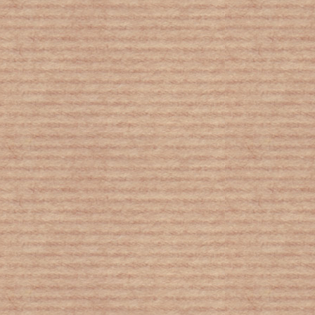
Σιωπηλή υποξία: Το μυστηριώδες και
θανατηφόρο σύμπτωμα του κορονοϊού
ΑΛΚΗ ΖΕΗ: "Πρέπει να αρχίσουμε να
μιλάμε στα παιδιά για τον φασισμό"