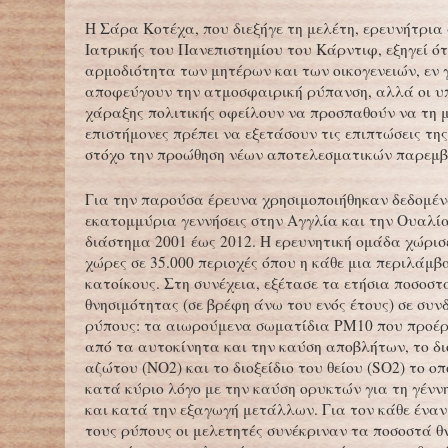
Η Σάρα Κοτέχα, που διεξήγε τη μελέτη, ερευνήτρια
Ιατρικής του Πανεπιστημίου του Κάρντιφ, εξηγεί ότι
αρμοδιότητα των μητέρων και των οικογενειών, εν γ
αποφεύγουν την ατμοσφαιρική ρύπανση, αλλά οι υ
χάραξης πολιτικής οφείλουν να προσπαθούν να τη μ
επιστήμονες πρέπει να εξετάσουν τις επιπτώσεις της
στόχο την προώθηση νέων αποτελεσματικών παρεμ
Για την παρούσα έρευνα χρησιμοποιήθηκαν δεδομέν
εκατομμύρια γεννήσεις στην Αγγλία και την Ουαλία
διάστημα 2001 έως 2012. Η ερευνητική ομάδα χώρισε
χώρες σε 35.000 περιοχές όπου η κάθε μια περιλάμβ
κατοίκους. Στη συνέχεια, εξέτασε τα ετήσια ποσοστ
θνησιμότητας (σε βρέφη άνω του ενός έτους) σε συν
ρύπους: τα αιωρούμενα σωματίδια PM10 που προέρ
από τα αυτοκίνητα και την καύση αποβλήτων, το δι
αζώτου (NO2) και το διοξείδιο του θείου (SO2) το ο
κατά κύριο λόγο με την καύση ορυκτών για τη γένν
και κατά την εξαγωγή μετάλλων. Για τον κάθε ένα
τους ρύπους οι μελετητές συνέκριναν τα ποσοστά θ