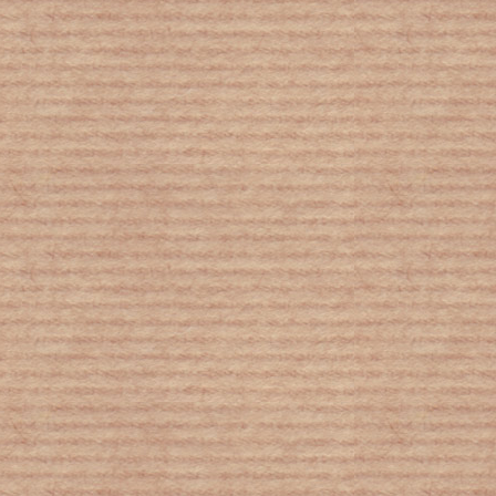
Παιδική παχυσαρκία: Μειώθηκε το
προσδόκιμο ζωής για τις επόμενες
γενιές
Στάθης Δρογώσης: Μέσα από την
παιδεία θα νικηθεί ο ρατσισμός!