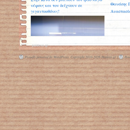
Θανάσης 
νέφους και τον δείχνουν σε
γιγαντοοθόνες!
Αναστασί
paidevo.gr
Proudly powered by WordPress.
Copyright 2010-2026 Paidevo.gr |
Pow
Κοροναϊός: Το δίλημμα των
επιστημόνων για την περίοδο
απομόνωσης των ασθενών