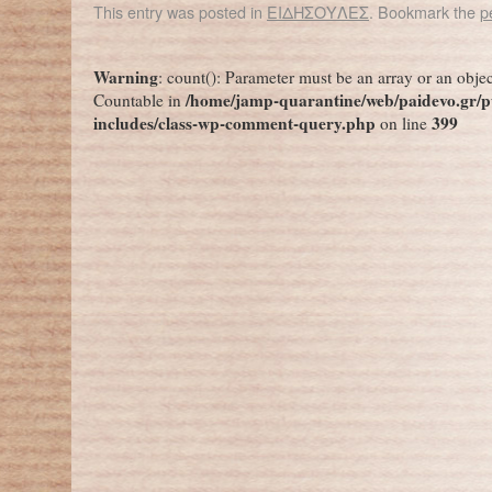
This entry was posted in
ΕΙΔΗΣΟΥΛΕΣ
. Bookmark the
p
←
Κόκκινη Λίστα: Άσχημα νέα για τα δένδρα στην Ευρώπη
Ναόμι Κλάιν: Η κλιματική κρ
Warning
: count(): Parameter must be an array or an obje
/home/jamp-quarantine/web/paidevo.gr/p
Countable in
includes/class-wp-comment-query.php
399
on line