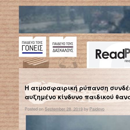
←
Κόκκινη Λίστα: Άσχημα νέα για τα δένδρα στην Ευρώπη
Ναόμι Κλάιν: Η κλιματική κρ
Η ατμοσφαιρική ρύπανση συνδέ
αυξημένο κίνδυνο παιδικού θαν
Posted on
September 28, 2019
by
Paidevo