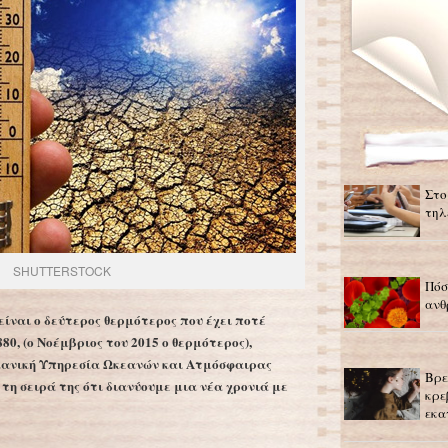
Στο
τηλ
SHUTTERSTOCK
Πόσ
ανθ
είναι ο δεύτερος θερμότερος που έχει ποτέ
0, (ο Νοέμβριος του 2015 ο θερμότερος),
κανική Υπηρεσία Ωκεανών και Ατμόσφαιρας
Βρε
τη σειρά της ότι διανύουμε μια νέα χρονιά με
κρε
εκα