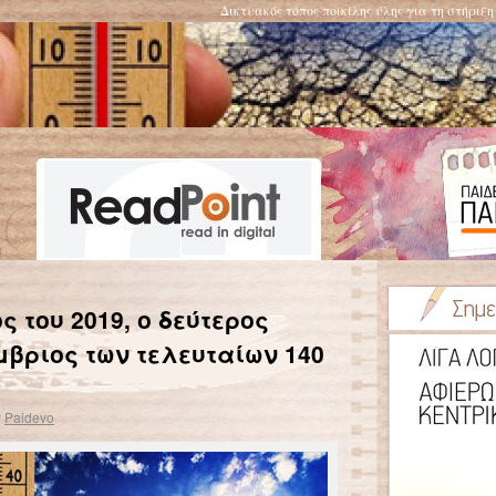
Δικτυακός τόπος ποικίλης ύλης για τη στήριξ
Αυξημένος ο κίνδυνος κατάθλιψης και αυτοκτονίας σε περίπτωση αυξημένης ατμοσφαιρικής ρύπανσης
→
ς του 2019, ο δεύτερος
μβριος των τελευταίων 140
y
Paidevo