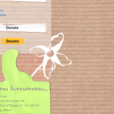
 SA
folio
Donate
vo.gr
Γιάννης Σαράντης
θυνση:Τύρφης 17, τ.κ.: 163 45
η, Αθήνα