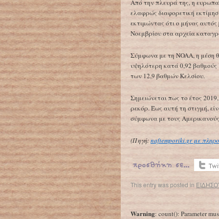
Από την πλευρά της, η ευρωπαϊ
ελαφρώς διαφορετική εκτίμηση
εκτιμώντας ότι ο μήνας αυτός
Νοεμβρίου στα αρχεία καταγρα
Σύμφωνα με τη NOAA, η μέση θ
υψηλότερη κατά 0,92 βαθμούς 
των 12,9 βαθμών Κελσίου.
Σημειώνεται πως το έτος 2019,
ρεκόρ. Έως αυτή τη στιγμή, εί
σύμφωνα με τους Αμερικανούς
(Πηγή:
naftemporiki.gr με πλη
This entry was posted in
ΕΙΔΗΣΟ
←
Ρεκόρ θερμοκρασιών στην Αυστραλία
Warning
: count(): Parameter mus