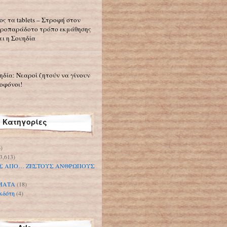
ος τα tablets – Στροφή στον
ροπαράδοτο τρόπο εκμάθησης
ει η Σουηδία
ηδία: Νεαροί ζητούν να γίνουν
οφόνοι!
Κατηγορίες
)
3,613)
Σ ΑΠΟ… ΖΕΣΤΟΥΣ ΑΝΘΡΩΠΟΥΣ
ΜΑΤΑ
(18)
κδότη
(4)