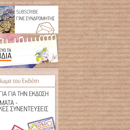
η παιδιών, γονέων και δασκάλων