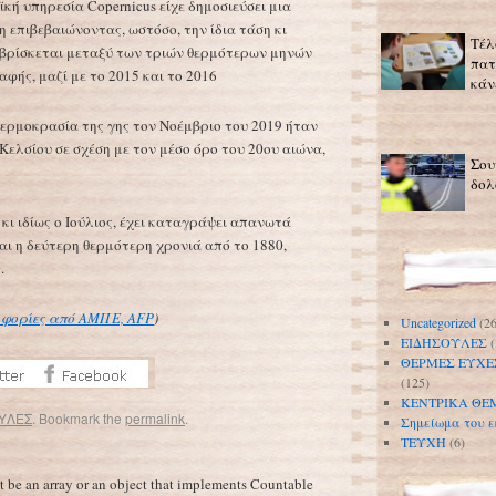
κή υπηρεσία Copernicus είχε δημοσιεύσει μια
 επιβεβαιώνοντας, ωστόσο, την ίδια τάση κι
Τέλ
 βρίσκεται μεταξύ των τριών θερμότερων μηνών
πατ
φής, μαζί με το 2015 και το 2016
κάν
ερμοκρασία της γης τον Νοέμβριο του 2019 ήταν
Κελσίου σε σχέση με τον μέσο όρο του 20ου αιώνα,
Σου
δολ
 κι ιδίως ο Ιούλιος, έχει καταγράψει απανωτά
ναι η δεύτερη θερμότερη χρονιά από το 1880,
.
ροφορίες από ΑΜΠΕ, ΑFP
)
Uncategorized
(26
ΕΙΔΗΣΟΥΛΕΣ
(
ΘΕΡΜΕΣ ΕΥΧΕ
(125)
ΚΕΝΤΡΙΚΑ ΘΕ
ΥΛΕΣ
. Bookmark the
permalink
.
Σημείωμα του ε
ΤΕΥΧΗ
(6)
Αυξημένος ο κίνδυνος κατάθλιψης και αυτοκτονίας σε περίπτωση αυξημένης ατμοσφαιρικής ρύπανσης
→
t be an array or an object that implements Countable