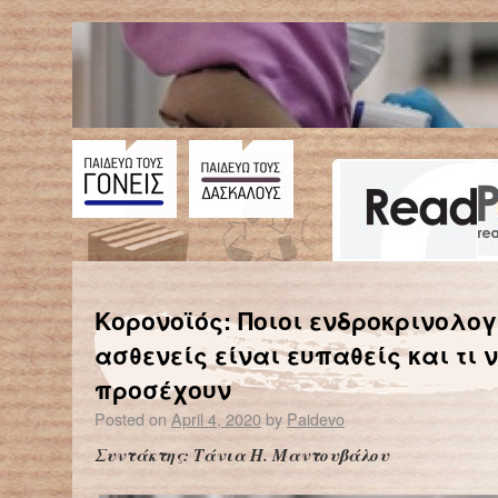
←
Η γη τρέμει λιγότερο λόγω κορονοϊού και των μέτρων περιορισμού
Ασπίδες προστασίας προσώπου Thorax_TU
Κορονοϊός: Ποιοι ενδροκρινολογ
ασθενείς είναι ευπαθείς και τι 
προσέχουν
Posted on
April 4, 2020
by
Paidevo
Συντάκτης: Τάνια Η. Μαντουβάλου