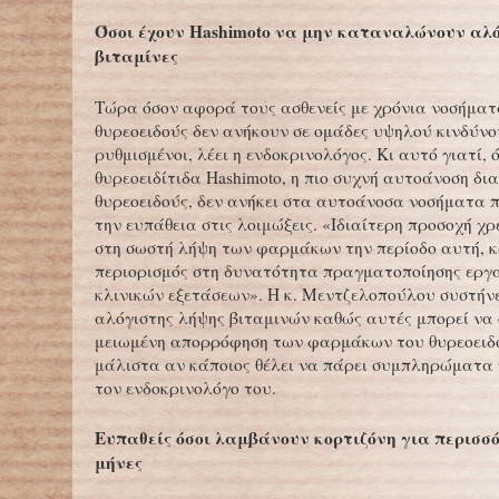
Όσοι έχουν Hashimoto να μην καταναλώνουν αλ
βιταμίνες
Τώρα όσον αφορά τους ασθενείς με χρόνια νοσήματ
θυρεοειδούς δεν ανήκουν σε ομάδες υψηλού κινδύνο
ρυθμισμένοι, λέει η ενδοκρινολόγος. Κι αυτό γιατί, 
θυρεοειδίτιδα Hashimoto, η πιο συχνή αυτοάνοση δ
θυρεοειδούς, δεν ανήκει στα αυτοάνοσα νοσήματα 
την ευπάθεια στις λοιμώξεις. «Ιδιαίτερη προσοχή χ
στη σωστή λήψη των φαρμάκων την περίοδο αυτή, 
περιορισμός στη δυνατότητα πραγματοποίησης εργ
κλινικών εξετάσεων». Η κ. Μεντζελοπούλου συστήν
αλόγιστης λήψης βιταμινών καθώς αυτές μπορεί να
μειωμένη απορρόφηση των φαρμάκων του θυρεοειδο
μάλιστα αν κάποιος θέλει να πάρει συμπληρώματα 
τον ενδοκρινολόγο του.
Ευπαθείς όσοι λαμβάνουν κορτιζόνη για περισσό
μήνες