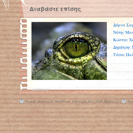
Διαβάστε επίσης
Δόμνα Σα
Νότης Μα
Κώστας Χ
Δημήτρης
Τάσος Παλ
paidevo.gr
Proudly powered by WordPress.
Copyright 2010-2026 Paidevo.gr |
Pow
Άμεσος κίνδυνος εξαφάνισης για
ερπετά, έντομα και ωκεάνια είδη