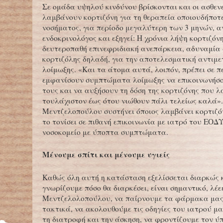
Σε ομάδα υψηλού κινδύνου βρίσκονται και οι ασθεν
λαμβάνουν κορτιζόνη για τη θεραπεία οποιουδήποτ
νοσήματος, για περίοδο μεγαλύτερη των 3 μηνών, α
ενδοκρινολόγος και εξηγεί: Η χρόνια λήψη κορτιζόνη
δευτεροπαθή επινεφριδιακή ανεπάρκεια, αδυναμία 
κορτιζόλης δηλαδή, για την αποτελεσματική αντιμε
λοίμωξης. «Και τα άτομα αυτά, λοιπόν, πρέπει σε 
εμφανίσουν συμπτώματα λοίμωξης να επικοινωνήσο
τους και να αυξήσουν τη δόση της κορτιζόνης που 
τουλάχιστον έως ότου νιώθουν πάλι τελείως καλά». 
Μεντζελοπούλου συστήνει όποιος λαμβάνει κορτιζό
το τονίσει σε πιθανή επικοινωνία με ιατρό του ΕΟΔΥ
νοσοκομείο με ύποπτα συμπτώματα.
Μένουμε σπίτι και μένουμε υγιείς
Καθώς όλη αυτή η κατάσταση εξελίσσεται διαρκώς 
γνωρίζουμε πόσο θα διαρκέσει, είναι σημαντικό, λέει
Μεντζελολοπούλου, να παίρνουμε τα φάρμακα μας
τακτικά, να ακολουθούμε τις οδηγίες του ιατρού μ
τη διατροφή και την άσκηση, να φροντίζουμε τον ύπ