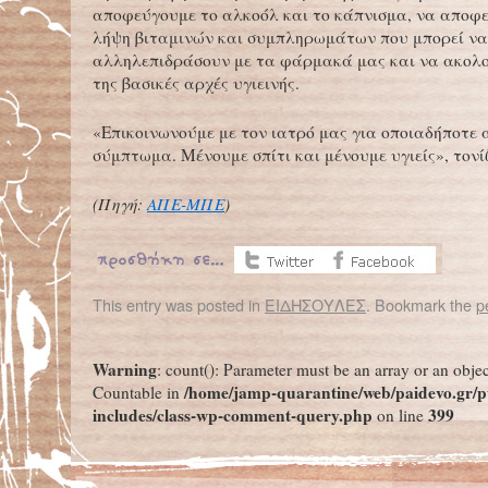
αποφεύγουμε το αλκοόλ και το κάπνισμα, να αποφ
λήψη βιταμινών και συμπληρωμάτων που μπορεί να
αλληλεπιδράσουν με τα φάρμακά μας και να ακολ
της βασικές αρχές υγιεινής.
«Επικοινωνούμε με τον ιατρό μας για οποιαδήποτε 
σύμπτωμα. Μένουμε σπίτι και μένουμε υγιείς», τονίζ
(Πηγή:
ΑΠΕ-ΜΠΕ
)
This entry was posted in
ΕΙΔΗΣΟΥΛΕΣ
. Bookmark the
p
←
Η γη τρέμει λιγότερο λόγω κορονοϊού και των μέτρων περιορισμού
Ασπίδες προστασίας προσώπου Thorax_TU
Warning
: count(): Parameter must be an array or an obje
/home/jamp-quarantine/web/paidevo.gr/p
Countable in
includes/class-wp-comment-query.php
399
on line