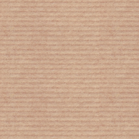
Γιατί ζουν όσο ζουν οι άνθρωποι (και
τα ζώα)