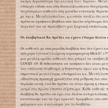
ακόμα περισσότερο την κλινική τους πορεία». Μεγ
υπάρχει επίσης και στη διασωλήνωση και διαχείρισ
παχύσαρκων ασθενών στη μονάδα εντατικής θεραπ
με την κ. Μεντζελοπούλου, η ο οποία τονίζει ότι α
πρέπενα ζητήσουν βοήθεια στο πρώτο σύμπτωμα δύσ
πυρετού για να προλάβουν μια ξαφνική επιδείνωση.
Οι διαβητικοί θα πρέπει να έχουν έτοιμο πλάνο
Οι ασθενείς με σακχαρώδη διαβήτη που δεν έχουν κ
σάκχαρο (γλυκοζυλιώμενη αιμοσφαιρίνη HbA1C >7
μια μεγάλη ομάδα ασθενών που μπορεί να νοσήσει 
COVID -19. Η πιθανότητα να νοσήσουν δεν είναι με
τον υπόλοιπο πληθυσμό, η θνητότητα όμως και η θνη
σημαντικά μεγαλύτερη, επισημαίνει η κ. Μεντζελοπ
«Ιδιαίτερη προσοχή χρειάζεται στη ρύθμιση του σα
περίοδο αυτή, ενώ θα πρέπει να είναι άμεση η επικο
ιατρό στο πρώτο ύποπτο σύμπτωμα. Κάθε ασθενής π
διαβήτη θα πρέπει να έχει ένα πλάνο αντιμετώπισης
κατάστασης και να έχει αρκετές προμήθειες στο σπ
φάρμακα και αναλώσιμα για το διαβήτη».