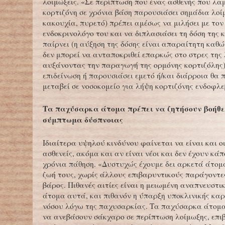
λοιμώξεις. «Σε περίπτωση που ένας ασθενής που λα
κορτιζόνη σε χρόνια βάση παρουσιάσει σημάδια λοί
κακουχία, πυρετό) πρέπει αμέσως να μιλήσει με το
ενδοκρινολόγο του και να διπλασιάσει τη δόση της 
παίρνει (η αύξηση της δόσης είναι απαραίτητη καθώ
δεν μπορεί να ανταποκριθεί επαρκώς στο στρες της
αυξάνοντας την παραγωγή της ορμόνης κορτιζόλης)
επιδείνωση ή παρουσιάσει εμετό ή/και διάρροια θα 
μεταβεί σε νοσοκομείο για λήψη κορτιζόνης ενδοφλε
Τα παχύσαρκα άτομα πρέπει να ζητήσουν βοήθε
σύμπτωμα δύσπνοιας
Ιδιαίτερα υψηλού κινδύνου φαίνεται να είναι και 
ασθενείς, ακόμα και αν είναι νέοι και δεν έχουν κά
χρόνια πάθηση. «Δυστυχώς έχουμε δει αρκετά άτομ
ζωή τους, χωρίς άλλους επιβαρυντικούς παράγοντε
βάρος. Πιθανές αιτίες είναι η μειωμένη αναπνευστι
άτομα αυτά, και πιθανόν η ύπαρξη υποκλινικής κα
νόσου λόγω της παχυσαρκίας. Τα παχύσαρκα άτομα
να ανεβάσουν σάκχαρο σε περίπτωση λοίμωξης, επ