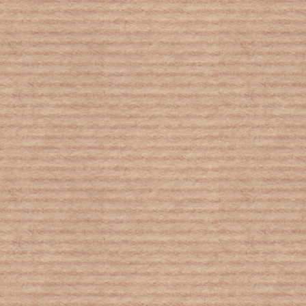
Η ζημιά στον Μεγάλο Κοραλλιογενή
Ύφαλο της Αυστραλίας επιβεβαίωση
της κλιματικής αλλαγής
Η ρύπανση μείωσε το προσδόκιμο ζωής
στην Κίνα