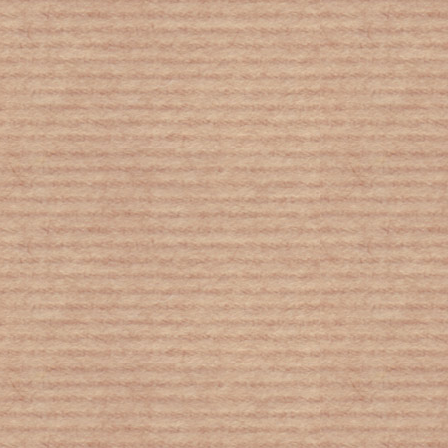
Επικίνδυνο «κοκτέιλ» γρίπης και
κορονοϊού τρομάζει τους ειδικούς:
«Δύσκολος ο φετινός χειμώνας»
Eurostat: Το 31% των Ελλήνων
αντιμέτωπο με τον κίνδυνο της
φτώχειας