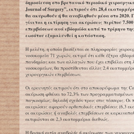
δημοσίευση στο βρετανικό περιοδικό χειρουργικής
Journal of Surgery”, εκτιμούν ότι 28,4 εκατομμύ
θα ακυρωθούν ή θα αναβληθούν μέσα στο 2020. 
γίνεται η εκτίμηση για ακυρώσεις περίπου 7.50
επεμβάσεων ανά εβδομάδα κατά το τρίμηνο της
εωσότου εξομαλυνθεί η κατάσταση.
Η μελέτη, η οποία βασίζεται σε πληροφορίες χειρο
νοσοκομεία 71 χωρών, εκτιμά ότι κάθε έξτρα εβδομ
πανδημίας και των αλλαγών που έχει επιβάλει στη 
νοσοκομείων, θα προστίθενται άλλες 2,4 εκατομμύρ
χειρουργικών επεμβάσεων.
Οι ερευνητές εκτιμούν ότι στο αποκορύφωμα της Co
ακύρωση φθάνει το 72,3% των προγραμματισμένων
παγκοσμίως, δηλαδή σχεδόν τρεις στις τέσσερις. Οι 
ακυρώσεις αφορούν ορθοπεδικές επεμβάσεις (6,3 εκ
οι ακυρώσεις ή αναβολές επεμβάσεων σε καρκινοπαθ
εκτιμώνται σε 2,3 εκατομμύρια διεθνώς.
Η βασική αιτία αναβολής ή ακύρωσης των χειρουργε