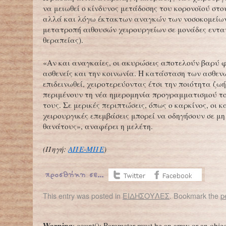
να μειωθεί ο κίνδυνος μετάδοσης του κορονοϊού στου
αλλά και λόγω έκτακτων αναγκών των νοσοκομείων 
μετατροπή αιθουσών χειρουργείων σε μονάδες εντα
θεραπείας).
«Αν και αναγκαίες, οι ακυρώσεις αποτελούν βαρύ φ
ασθενείς και την κοινωνία. Η κατάσταση των ασθεν
επιδεινωθεί, χειροτερεύοντας έτσι την ποιότητα ζωή
περιμένουν τη νέα ημερομηνία προγραμματισμού το
τους. Σε μερικές περιπτώσεις, όπως ο καρκίνος, οι 
χειρουργικές επεμβάσεις μπορεί να οδηγήσουν σε μ
θανάτους», αναφέρει η μελέτη.
(Πηγή:
ΑΠΕ-ΜΠΕ
)
This entry was posted in
ΕΙΔΗΣΟΥΛΕΣ
. Bookmark the
p
←
ΠΟΥ: Ας το αποδεχτούμε, ο κορωνοϊός μπορεί να μη φύγει ποτέ – Προειδοποίηση για την ψυχική υγεία παιδιών, νέων και εργαζομένων στον τομέα της υγείας
ΗΠΑ: Προειδοποίηση για τη σπάν
Warning
: count(): Parameter must be an array or an obje