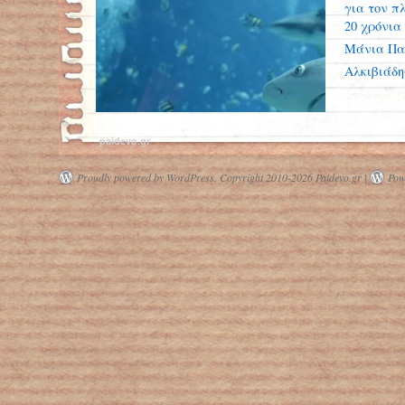
για τον π
20 χρόνια
Μάνια Πα
Αλκιβιάδ
paidevo.gr
Proudly powered by WordPress.
Copyright 2010-2026 Paidevo.gr |
Pow
Ο πρώτος παγκόσμιος χάρτης
καρχαριών