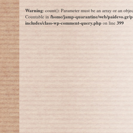
←
Τεστ που θα εντοπίζει τον κορονοϊό από την… ανάσα: Επιστήμονες έχουν ριχτεί στη μάχη της έρευνας
Σε δεκαπλάσιες τιμές από την προηγούμενη
Warning
: count(): Parameter must be an array or an obje
/home/jamp-quarantine/web/paidevo.gr/p
Countable in
includes/class-wp-comment-query.php
399
on line