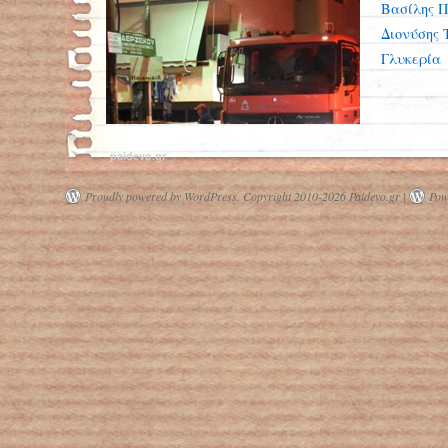
Βασίλης 
Διονύσης 
Γλυκερία
paidevo.gr
Proudly powered by WordPress.
Copyright 2010-2026 Paidevo.gr |
Pow
Ρεκόρ θανάτων από φωτιές σε σπίτια
τη χρονιά του κοροναϊού