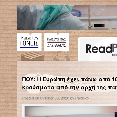
←
Τεστ που θα εντοπίζει τον κορονοϊό από την… ανάσα: Επιστήμονες έχουν ριχτεί στη μάχη της έρευνας
Σε δεκαπλάσιες τιμές από την προηγούμενη
ΠΟΥ: Η Ευρώπη έχει πάνω από 10
κρούσματα από την αρχή της π
Posted on
October 30, 2020
by
Paidevo