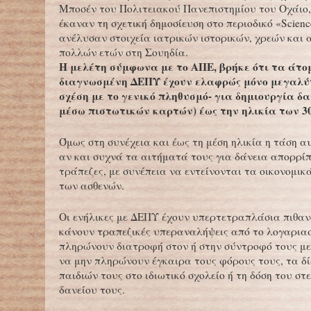
Μποσέν του Πολιτειακού Πανεπιστημίου του Οχάιο, 
έκαναν τη σχετική δημοσίευση στο περιοδικό «Scienc
ανέλυσαν στοιχεία ιατρικών ιστορικών, χρεών και
πολλών ετών στη Σουηδία.
Η μελέτη σύμφωνα με το ΑΠΕ, βρήκε ότι τα άτο
διαγνωσμένη ΔΕΠΥ έχουν ελαφρώς μόνο μεγαλύτ
σχέση με το γενικό πληθυσμό- για δημιουργία δαν
μέσω πιστωτικών καρτών) έως την ηλικία των 30
Όμως στη συνέχεια και έως τη μέση ηλικία η τάση αυ
αν και συχνά τα αιτήματά τους για δάνεια απορρίπ
τράπεζες, με συνέπεια να εντείνονται τα οικονομι
των ασθενών.
Οι ενήλικες με ΔΕΠΥ έχουν υπερτετραπλάσια πιθα
κάνουν τραπεζικές υπεραναλήψεις από το λογαριασ
πληρώνουν διατροφή στον ή στην σύντροφό τους με
να μην πληρώνουν έγκαιρα τους φόρους τους, τα δ
παιδιών τους στο ιδιωτικό σχολείο ή τη δόση του στ
δανείου τους.