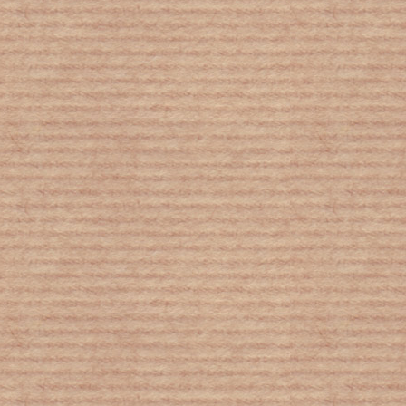
Παρέμβαση του Πολιτιστικού
Συλλόγου Μάκρης με θέμα τις άθλιες
συνθήκες εργασίας των νέων
Ινδία: Κύμα ακραίου καύσωνα στο
Νέο Δελχί - Πυρκαγιές ξεσπούν σε
χωματερές