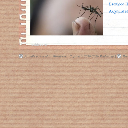
Σταύρος 
Αλχημιστέ
paidevo.gr
Proudly powered by WordPress.
Copyright 2010-2026 Paidevo.gr |
Pow
Είστε «μαγνήτες» των κουνουπιών;
Αυτή είναι η αιτία…