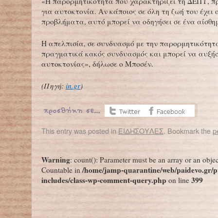
«Η παρορμητικότητα που χαρακτηρίζει τη ΔΕΠΥ, πρ
για αυτοκτονία. Αν κάποιος σε όλη τη ζωή του έχει 
προβλήματα, αυτό μπορεί να οδηγήσει σε ένα αίσθη
Η απελπισία, σε συνδυασμό με την παρορμητικότητα
πραγματικά κακός συνδυασμός και μπορεί να αυξήσ
αυτοκτονίας», δήλωσε ο Μποσέν.
(Πηγή:
in.gr
)
This entry was posted in
ΕΙΔΗΣΟΥΛΕΣ
. Bookmark the
p
←
Σε παρακαλώ, κόψε το ρεύμα σε μια ώρα, τώρα κάνει μάθημα το παιδί μου
1.300 Βρετανοί ενημερώθηκαν λανθασμένα ότ
Warning
: count(): Parameter must be an array or an obje
/home/jamp-quarantine/web/paidevo.gr/p
Countable in
includes/class-wp-comment-query.php
399
on line