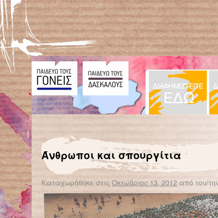
← Επιστροφή στο %s
Δεινόσαυρος σε μέγεθος γάτας βρέθηκε στην Αφρική
Ένας πλανήτης,
Άνθρωποι και σπουργίτια
Καταχωρήθηκε στις
Οκτώβριος 13, 2012
από τον/τη