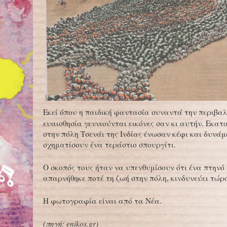
Εκεί όπου η παιδική φαντασία συναντά την περιβα
ευαισθησία γεννιούνται εικόνες σαν κι αυτήν. Εκατ
στην πόλη Τσενάι της Ινδίας ένωσαν κέφι και δυνάμ
σχηματίσουν ένα τεράστιο σπουργίτι.
Ο σκοπός τους ήταν να υπενθυμίσουν ότι ένα πτηνό
απαρνήθηκε ποτέ τη ζωή στην πόλη, κινδυνεύει τώρ
Η φωτογραφία είναι από τα Νέα.
(πηγή: enikos.gr)