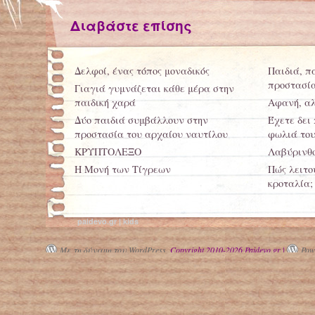
Διαβάστε επίσης
Δελφοί, ένας τόπος μοναδικός
Παιδιά, π
προστασία
Γιαγιά γυμνάζεται κάθε μέρα στην
παιδική χαρά
Αφανή, α
Δύο παιδιά συμβάλλουν στην
Έχετε δει
προστασία του αρχαίου ναυτίλου
φωλιά του
ΚΡΥΠΤΟΛΕΞΟ
Λαβύρινθ
Η Μονή των Τίγρεων
Πώς λειτο
κροταλία;
paidevo.gr | kids
Με τη δύναμη του WordPress.
Copyright 2010-2026 Paidevo.gr |
Powe