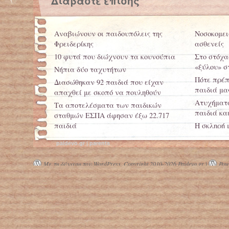
Διαβάστε επίσης
Αναβιώνουν οι παιδουπόλεις της
Νοσοκομει
Φρειδερίκης
ασθενείς
10 φυτά που διώχνουν τα κουνούπια
Στο στόχα
«ξύλου» σ
Νήπια δύο ταχυτήτων
Πότε πρέπ
Διασώθηκαν 92 παιδιά που είχαν
παιδιά μας
απαχθεί με σκοπό να πουληθούν
Ατυχήματα
Τα αποτελέσματα των παιδικών
παιδιά κα
σταθμών ΕΣΠΑ άφησαν έξω 22.717
παιδιά
Η σκληρή 
σωματική 
paidevo.gr | parents
Με τη δύναμη του WordPress.
Copyright 2010-2026 Paidevo.gr |
Powe