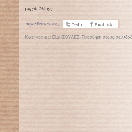
(πηγή:
24h.gr
)
Κατηγορίες:
ΕΙΔΗΣΟΥΛΕΣ
.
Προσθήκη στους σελιδοδ
← Επιστροφή στο %s
Παιδική Εργασία «Παραβιάζοντας τα παιδικά χρόνια»
Αδυνασία- Αφιερ