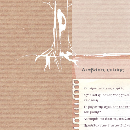
Διαβάστε επίσης
Στο δρόμο άπορες τυφλές
Σχολικοί φύλακες προς γονεί
επιστολή
Το βάρος της σχολικής τσάντα
του μαθητή
Αυτισμός: τα όρια της απελπ
Προσέξατε ποτέ τα παιδιά τ