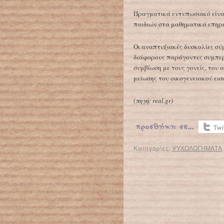
Πραγματικά εντυπωσιακό είναι 
παιδιών στα μαθηματικά επηρε
Οι αναπτυξιακές δυσκολίες σύ
διάφορους παράγοντες συμπερ
συμβίωση με τους γονείς, του
μείωσης του οικογενειακού ει
(
πηγή:
real.gr
)
Κατηγορίες:
ΨΥΧΟΛΟΓΗΜΑΤΑ
← Επιστροφή στο %s
Η μαμά ξέρει πότε το παιδί αρρωσταίνει!