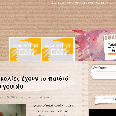
Δικτυακός τόπος ποικίλης ύλης για τη στήριξ
Εκπαιδευτικοί καλούν «πρόθυμους» γονείς να αναλαμβάνουν εργασίες του σχολείου
→
κολίες έχουν τα παιδιά
 γονιών
ος 19, 2012
από τον/την
Paidevo
S
Αναπτυξιακά προβλήματα
παρουσιάζουν τα παιδιά