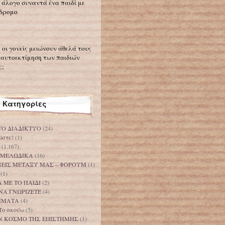
 άλογο συναντά ένα παιδί με
δρομο
 οι γονείς μειώνουν άθελά τους
 αυτοεκτίμηση των παιδιών
ς;
Κατηγορίες
ΤΟ ΔΙΑΔΙΚΤΥΟ
(24)
ώστε!
(1)
(1.167)
 ΜΕΛΩΔΙΚΑ
(16)
ΟΝΕΙΣ ΜΕΤΑΞΥ ΜΑΣ – ΦΟΡΟΥΜ
(1)
(1)
 ΜΕ ΤΟ ΠΑΙΔΙ
(2)
ΝΑ ΓΝΩΡΙΖΕΤΕ
(4)
ΕΜΑΤΑ
(4)
Το ακούω
(5)
Ν ΚΟΣΜΟ ΤΗΣ ΕΠΙΣΤΗΜΗΣ
(1)