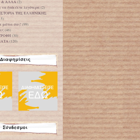
Α & ΑΛΛΑ
(2)
 να ξοδεύετε λιγότερα
(2)
ΙΣΤΟΡΙΑ ΤΗΣ ΕΛΛΗΝΙΚΗΣ
15)
τα μάτια σας!
(99)
υς
(46)
ΤΡΟΦΗ
(30)
ΜΑΤΑ
(120)
Διαφημίσεις
Σύνδεσμοι