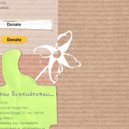
ve SA
rtfolio
Donate
vo.gr
Γιάννης Σαράντης
θυνση:Τύρφης 17, τ.κ.: 163 45
η, Αθήνα
9608988, Fax: 210 9609558
idevo@otenet.gr, info@paidevo.gr