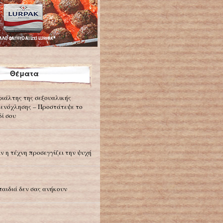
Θέματα
φιάλτης της σεξουαλικής
ενόχλησης – Προστάτεψε το
δί σου
ν η τέχνη προσεγγίζει την ψυχή
παιδιά δεν σας ανήκουν