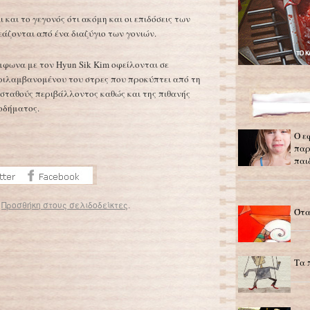
και το γεγονός ότι ακόμη και οι επιδόσεις των
άζονται από ένα διαζύγιο των γονιών.
μφωνα με τον Hyun Sik Kim οφείλονται σε
ιλαμβανομένου του στρες που προκύπτει από τη
 ασταθούς περιβάλλοντος καθώς και της πιθανής
σοδήματος.
Ο ε
παρ
παι
.
Προσθήκη στους σελιδοδείκτες
.
Ότα
Εκπαιδευτικοί καλούν «πρόθυμους» γονείς να αναλαμβάνουν εργασίες του σχολείου
→
Τα 