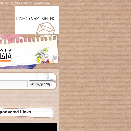
η παιδιών, γονέων και δασκάλων
ponsored Links