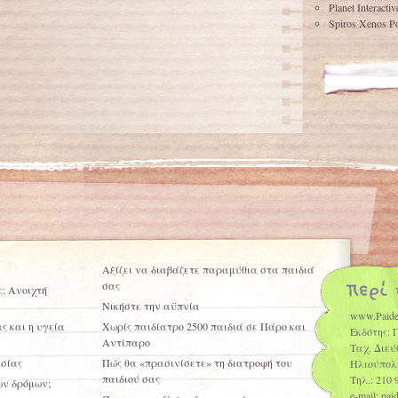
Planet Interacti
Spiros Xenos Po
Aξίζει να διαβάζετε παραμύθια στα παιδιά
σας
ς: Ανοιχτή
Νικήστε την αϋπνία
www.Paide
ς και η υγεία
Χωρίς παιδίατρο 2500 παιδιά σε Πάρο και
Εκδότης: 
Αντίπαρο
Ταχ. Διεύ
ισίας
Πώς θα «πρασινίσετε» τη διατροφή του
Ηλιούπολ
παιδιού σας
Τηλ.: 210 
ων δρόμων;
e-mail: pa