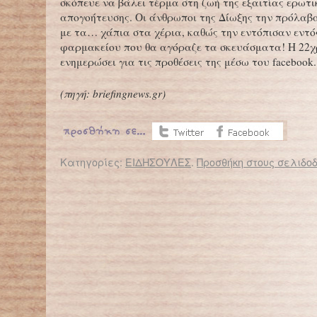
σκόπευε να βάλει τέρμα στη ζωή της εξαιτίας ερωτι
απογοήτευσης. Οι άνθρωποι της Δίωξης την πρόλαβ
με τα… χάπια στα χέρια, καθώς την εντόπισαν εντό
φαρμακείου που θα αγόραζε τα σκευάσματα! Η 22χ
ενημερώσει για τις προθέσεις της μέσω του facebook.
(
πηγή: briefingnews.gr
)
Κατηγορίες:
ΕΙΔΗΣΟΥΛΕΣ
.
Προσθήκη στους σελιδοδ
← Επιστροφή στο %s
Ο εφιάλτης της σεξουαλικής παρενόχλησης – Προστάτεψε το παιδί σου