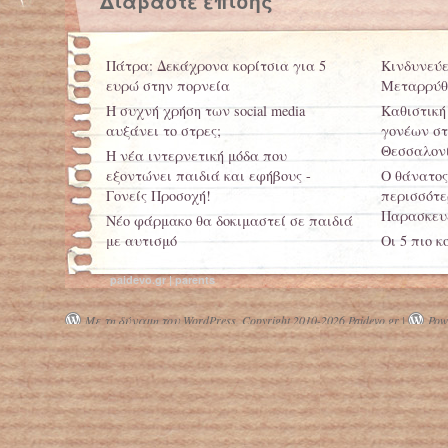
Διαβάστε επίσης
Πάτρα: Δεκάχρονα κορίτσια για 5
Κινδυνεύε
ευρώ στην πορνεία
Μεταρρύθ
Η συχνή χρήση των social media
Καθιστική
αυξάνει το στρες;
γονέων στ
Θεσσαλον
Η νέα ιντερνετική μόδα που
εξοντώνει παιδιά και εφήβους -
Ο θάνατος
Γονείς Προσοχή!
περισσότερ
Παρασκευέ
Νέο φάρμακο θα δοκιμαστεί σε παιδιά
με αυτισμό
Οι 5 πιο κ
Δωρεάν μαθήματα ζωγραφικής σε
Στον αέρα
paidevo.gr | parents
παιδιά απόρων οικογενειών
Σεπτέμβρ
Με τη δύναμη του WordPress.
Copyright 2010-2026 Paidevo.gr |
Powe