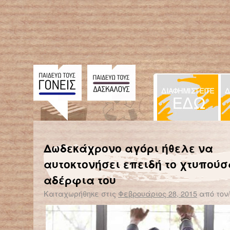
← Επιστροφή στο %s
Ο εφιάλτης της σεξουαλικής παρενόχλησης – Προστάτεψε το παιδί σου
Δωδεκάχρονο αγόρι ήθελε να
αυτοκτονήσει επειδή το χτυπούσ
αδέρφια του
Καταχωρήθηκε στις
Φεβρουάριος 28, 2015
από τον