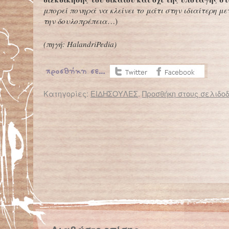
μπορεί πονηρά να κλείνει το μάτι στην ιδιαίτερη με
την δουλοπρέπεια
…)
(πηγή: HalandriPedia)
Κατηγορίες:
ΕΙΔΗΣΟΥΛΕΣ
.
Προσθήκη στους σελιδοδ
← Επιστροφή στο %s
Μαθησιακές δυσκολίες έχουν τα παιδιά των χωρισμένων γονιών
Έρευνα: Οι Έλληνες 