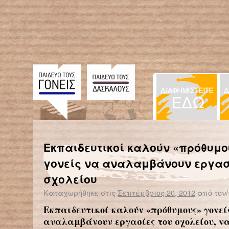
← Επιστροφή στο %s
Μαθησιακές δυσκολίες έχουν τα παιδιά των χωρισμένων γονιών
Έρευνα: Οι Έλληνες 
Εκπαιδευτικοί καλούν «πρόθυμο
γονείς να αναλαμβάνουν εργασ
σχολείου
Καταχωρήθηκε στις
Σεπτέμβριος 20, 2012
από τον/
Εκπαιδευτικοί καλούν «πρόθυμους» γονεί
αναλαμβάνουν εργασίες του σχολείου, ν