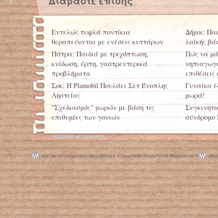
Διαβάστε επίσης
Εντελώς τυφλά ποντίκια
Δήμοι: Παι
θεραπεύονται με ενέσεις κυττάρων
λαϊκής βά
Πάτρα: Παιδιά με τριχόπτωση,
Πώς να μά
κνίδωση, έρπη, γαστρεντερικά
νηπιαγωγε
προβλήματα
επιθέσεις 
Σοκ: Η Plamobil Πουλάει Σετ Ένοπλης
Γυναίκα έ
Ληστείας
μωρά!
"Σχεδιασμός" μωρών με βάση τις
Συγκινητι
επιθυμίες των γονιών
σύνδρομο 
μέλλουσα
Ακριβή μου εκπαίδευση - 3.500 ευρώ
paidevo.gr | parents
τον χρόνο δίνει μία μέση οικογένεια
Προλάβετε
για φροντιστήρια
Με τη δύναμη του WordPress.
Copyright 2010-2026 Paidevo.gr |
Powe