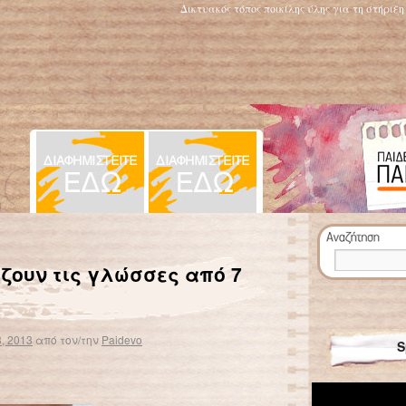
Δικτυακός τόπος ποικίλης ύλης για τη στήριξ
Ο υπερπροστατευτικός γονέας
→
ζουν τις γλώσσες από 7
, 2013
από τον/την
Paidevo
S