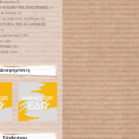
Το ακούω
(5)
Ν ΚΟΣΜΟ ΤΗΣ ΕΠΙΣΤΗΜΗΣ
(1)
Α & ΑΛΛΑ
(2)
 να ξοδεύετε λιγότερα
(2)
ΙΣΤΟΡΙΑ ΤΗΣ ΕΛΛΗΝΙΚΗΣ
15)
τα μάτια σας!
(99)
υς
(46)
ΤΡΟΦΗ
(30)
ΜΑΤΑ
(120)
Διαφημίσεις
Σύνδεσμοι