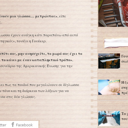
αίνουν μια γλώσσα… μετρώντας»
, είπε
ς.
ίγλωσσα έχουν ανάγκη κάτι παραπάνω από αυτό
ηγικές», τονίζει η Γουέκερ.
πίτι σας, μην ανησυχείτε, το μωρό σας έχει το
Γον
ι το κάνει με έναν καταπληκτικό τρόπο»
,
σιω
 συνέδριο της Αμερικανικής Ένωσης για την
Η ζ
χνει πως τα παιδιά που μεγαλώνουν σε δίγλωσσο
στη
 τόνο και τη διάρκεια των λέξεων για να
πρέ
εσα στις δύο γλώσσες.
Τα 
του