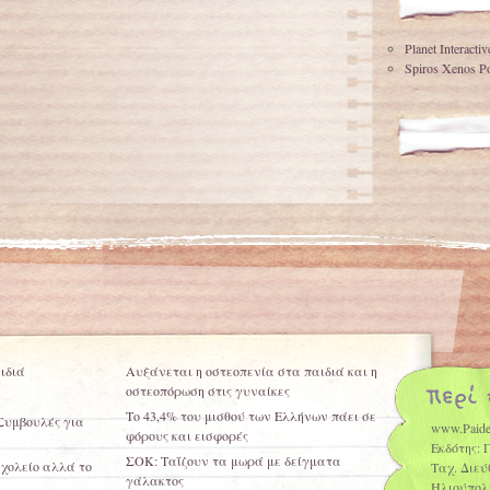
Planet Interacti
Spiros Xenos Po
ιδιά
Αυξάνεται η οστεοπενία στα παιδιά και η
οστεοπόρωση στις γυναίκες
Το 43,4% του μισθού των Ελλήνων πάει σε
 Συμβουλές για
www.Paide
φόρους και εισφορές
Εκδότης: 
ΣΟΚ: Ταΐζουν τα μωρά με δείγματα
σχολείο αλλά το
Ταχ. Διεύ
γάλακτος
Ηλιούπολ