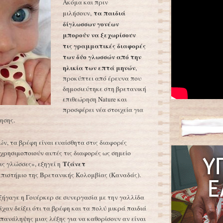
Ακόμα και πριν
τα παιδιά
μιλήσουν,
δίγλωσσων γονέων
μπορούν να ξεχωρίσουν
τις γραμματικές διαφορές
των δύο γλωσσών από την
ηλικία των επτά μηνών
,
προκύπτει από έρευνα που
δημοσιεύτηκε στη βρετανική
επιθεώρηση Nature και
προσφέρει νέα στοιχεία για
ησης.
ν, τα βρέφη είναι ευαίσθητα στις διαφορές
 χρησιμοποιούν αυτές τις διαφορές ως σημείο
Τζάνετ
ις γλώσσες», εξηγεί η
πιστήμιο της Βρετανικής Κολομβίας (Καναδάς).
ξήγαγε η Γουέρκερ σε συνεργασία με την γαλλίδα
ίχαν δείξει ότι τα βρέφη και τα πολύ μικρά παιδιά
πανάληψης μιας λέξης για να καθορίσουν αν είναι