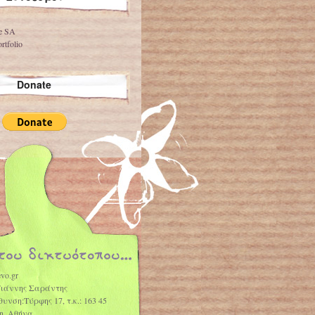
ve SA
rtfolio
Donate
vo.gr
Γιάννης Σαράντης
θυνση:Τύρφης 17, τ.κ.: 163 45
η, Αθήνα