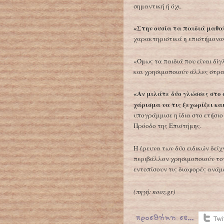
σημαντική ή όχι.
«Στην ουσία τα παιδιά μαθ
χαρακτηριστικά η επιστήμονα
«Όμως τα παιδιά που είναι δ
και χρησιμοποιούν άλλες στρατ
«Αν μιλάτε δύο γλώσσες στο σ
χάρισμα να τις ξεχωρίζει κα
υπογράμμισε η ίδια στο ετήσιο
Πρόοδο της Επιστήμης.
Η έρευνα των δύο ειδικών δεί
περιβάλλον χρησιμοποιούν τον
εντοπίσουν τις διαφορές ανάμ
(πηγή:
nooz.gr
)