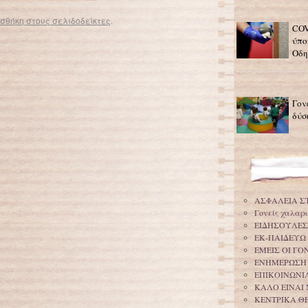
σθήκη στους σελιδοδείκτες
.
COV
Ο υπερπροστατευτικός γονέας
→
ύπο
Οδη
Γον
δύσ
ΑΣΦΑΛΕΙΑ Σ
Γονείς χαλαρ
ΕΙΔΗΣΟΥΛΕΣ
ΕΚ-ΠΑΙΔΕΥΩ
ΕΜΕΙΣ ΟΙ Γ
ΕΝΗΜΕΡΩΣΗ
ΕΠΙΚΟΙΝΩΝΙΑ
ΚΑΛΟ ΕΙΝΑΙ 
ΚΕΝΤΡΙΚΑ Θ