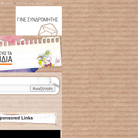
η παιδιών, γονέων και δασκάλων
ponsored Links