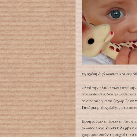
τη σχέση διγλωσσίας και εκμάθ
«Από την ηλικία των επτά μηνώ
ανάμεσα στις δύο γλώσσες και
αναφοράς για να ξεχωρίζουν τ
Γουέρκερ
ψυχολόγος στο πανε
Προηγούμενες έρευνες που διε
Ζυντίτ Ζερβέν
γλωσσολόγο
ε
χρησιμοποιούν τη συχνότητα ε