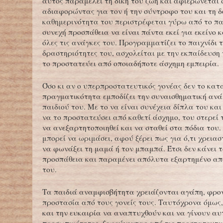
αυτός παραμελεί τη δική του ζωή και αφιερώνεται σ
αδιαφορώντας για τον ή την σύντροφο του και τη δ
καθημερινότητα του περιστρέφεται γύρω από το παι
συνεχή προσπάθεια να είναι πάντα εκεί για εκείνο 
όλες τις ανάγκες του. Προγραμματίζει το παιχνίδι τ
δραστηριότητες του, ασχολείται με την εκπαίδευση 
το προστατεύει από οποιαδήποτε άσχημη εμπειρία.
Όσο κι αν ο υπερπροστατευτικός γονέας δεν το κατ
πραγματικότητα εμποδίζει την συναισθηματική ανά
παιδιού του. Με το να είναι συνέχεια δίπλα του κα
να το προστατεύσει από καθετί άσχημο, του στερεί
να ανεξαρτητοποιηθεί και να σταθεί στα πόδια του. 
μπορεί να ωριμάσει, αφού ξέρει πως για ό,τι χρειασ
να φωνάξει τη μαμά ή τον μπαμπά. Έτσι δεν κάνει τ
προσπάθεια και παραμένει απόλυτα εξαρτημένο απ
του.
Τα παιδιά αναμφισβήτητα χρειάζονται αγάπη, φρο
προστασία από τους γονείς τους. Ταυτόχρονα όμως,
και την ευκαιρία να αναπτυχθούν και να γίνουν αυ