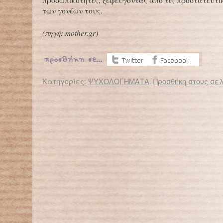
προσωπικότητες, ξεφεύγοντας από τις προστατευτι
των γονέων τους.
(
πηγή: mother.gr)
Κατηγορίες:
ΨΥΧΟΛΟΓΗΜΑΤΑ
.
Προσθήκη στους σελ
← Επιστροφή στο %s
Τα μωρά ξεχωρίζουν τις γλώσσες από 7 μηνών!
Νυχτερινοί τρόμ