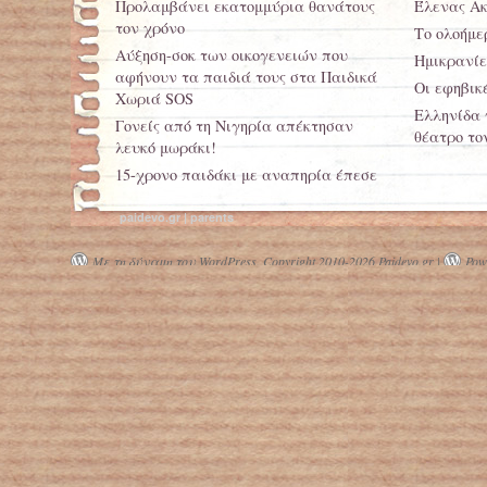
Προλαμβάνει εκατομμύρια θανάτους
Έλενας Ακ
τον χρόνο
Το ολοήμε
Αύξηση-σοκ των οικογενειών που
Ημικρανίε
αφήνουν τα παιδιά τους στα Παιδικά
Οι εφηβικέ
Χωριά SOS
Ελληνίδα 
Γονείς από τη Νιγηρία απέκτησαν
θέατρο το
λευκό μωράκι!
15-χρονο παιδάκι με αναπηρία έπεσε
από το μπαλκόνι και
«προσγειώθηκε»… στα χέρια
paidevo.gr | parents
περαστικών!
Με τη δύναμη του WordPress.
Copyright 2010-2026 Paidevo.gr |
Powe
Εντείνεται το φαινόμενο αναδοχής
παιδιών