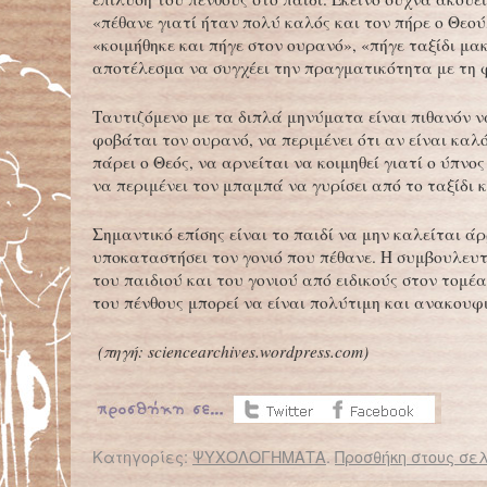
«πέθανε γιατί ήταν πολύ καλός και τον πήρε ο Θεού
«κοιμήθηκε και πήγε στον ουρανό», «πήγε ταξίδι μακ
αποτέλεσμα να συγχέει την πραγματικότητα με τη 
Ταυτιζόμενο με τα διπλά μηνύματα είναι πιθανόν ν
φοβάται τον ουρανό, να περιμένει ότι αν είναι καλό
πάρει ο Θεός, να αρνείται να κοιμηθεί γιατί ο ύπνος
να περιμένει τον μπαμπά να γυρίσει από το ταξίδι κ.
Σημαντικό επίσης είναι το παιδί να μην καλείται ά
υποκαταστήσει τον γονιό που πέθανε. Η συμβουλευτ
του παιδιού και του γονιού από ειδικούς στον τομέα
του πένθους μπορεί να είναι πολύτιμη και ανακουφι
(
πηγή: sciencearchives.wordpress.com)
Κατηγορίες:
ΨΥΧΟΛΟΓΗΜΑΤΑ
.
Προσθήκη στους σελ
← Επιστροφή στο %s
Νυχτερινοί τρόμοι στα παιδιά
Μικρό παιδί θεραπεύεται από AID