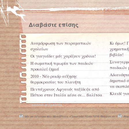
Διαβάστε επίσης
Αναμόρφωση των πειραματικών
Κι όμως! 
σχολείων
χρηματική
βιβλία!
Οι γιαγιάδες μάς χαρίζουν χρόνια!
Συναγερμό
Η σωματική τιμωρία των παιδιών
παιδικών 
προκαλεί ζημιά
Αδιανόητο
2010 - Νέο ρεκόρ αύξησης
δημοτικό 
θερμοκρασίας του πλανήτη
να σκοτώσ
Πεντάχρονος Αφγανός ταξίδεψε από
Κλειδί γι
Πάτρα στην Ιταλία μέσα σε... βαλίτσα
τις ωραίες
paidevo.gr | parents
Δείτε πως
τυφλά παι
Με τη δύναμη του WordPress.
Copyright 2010-2026 Paidevo.gr |
Powe