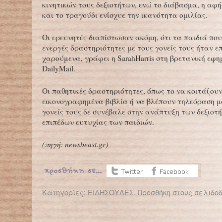
κινητικών τους δεξιοτήτων, ενώ το διάβασμα, η αφ
και το τραγούδι ενίσχυε την ικανότητα ομιλίας.
Οι ερευνητές διαπίστωσαν ακόμη, ότι τα παιδιά που
ενεργές δραστηριότητες με τους γονείς τους ήταν επ
χαρούμενα, γράφει η SarahHarris στη βρετανική εφη
DailyMail.
Οι παθητικές δραστηριότητες, όπως το να κοιτάζου
εικονογραφημένα βιβλία ή να βλέπουν τηλεόραση μ
γονείς τους δε συνέβαλε στην ανάπτυξη των δεξιοτ
επιπέδων ευτυχίας των παιδιών.
(πηγή:
newsbeast.gr
)
Κατηγορίες:
ΕΙΔΗΣΟΥΛΕΣ
.
Προσθήκη στους σελιδοδ
← Επιστροφή στο %s
Σε έκτακτη ανάγκη όλος ο πλανήτης για την πολιομυελίτιδα
Ο Δημήτρης -παιδ