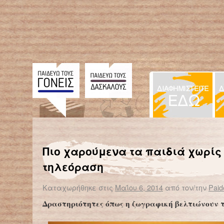
← Επιστροφή στο %s
Σε έκτακτη ανάγκη όλος ο πλανήτης για την πολιομυελίτιδα
Ο Δημήτρης -παιδ
Πιο χαρούμενα τα παιδιά χωρίς
τηλεόραση
Καταχωρήθηκε στις
Μαΐου 6, 2014
από τον/την
Paid
Δραστηριότητες όπως η ζωγραφική βελτιώνουν τ