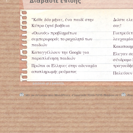
Διαβάστε επίσης
"Κάθε δύο μήνες, ένα παιδί στην
Δώστε ελε
Κύπρο ζητά βοήθεια
σας!
«Οιωνός» προβλημάτων
Γιατρεύετα
συμπεριφοράς το ροχαλητό των
λευχαιμία
παιδιών
Κακοποιημ
Καταγγέλλουν την Google για
Έλεγαν σε
παραπλάνηση παιδιών
σύνδρομο 
Πρώτοι οι Έλληνες στην αδυναμία
τραγουδήσ
αποπληρωμής ρεύματος
Παλεύουν 
Εκμετάλλευση παιδιών – Σπαρακτική
ίδια τους 
paidevo.gr | parents
εικόνα στα Τρίκαλα…
Με τη δύναμη του WordPress.
Copyright 2010-2026 Paidevo.gr |
Powe