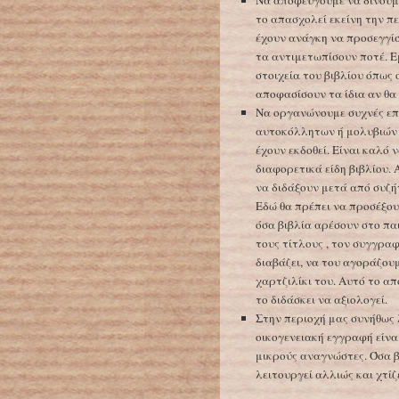
Να αποφεύγουμε να δίνουμε
το απασχολεί εκείνη την πε
έχουν ανάγκη να προσεγγί
τα αντιμετωπίσουν ποτέ. Ε
στοιχεία του βιβλίου όπως 
αποφασίσουν τα ίδια αν θα
Να οργανώνουμε συχνές επι
αυτοκόλλητων ή μολυβιών α
έχουν εκδοθεί. Είναι καλό 
διαφορετικά είδη βιβλίου. 
να διδάξουν μετά από συζήτ
Εδώ θα πρέπει να προσέξου
όσα βιβλία αρέσουν στο παι
τους τίτλους , τον συγγραφέ
διαβάζει, να του αγοράζουμ
χαρτζιλίκι του. Αυτό το α
το διδάσκει να αξιολογεί.
Στην περιοχή μας συνήθως 
οικογενειακή εγγραφή είνα
μικρούς αναγνώστες. Όσα βι
λειτουργεί αλλιώς και χτί