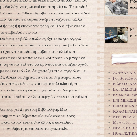
 στο παιδί βιβλίο με θέμα κάποιο πρόβλημα που
Πότ
ρίοδο λέγοντας «αυτό σου ταιριάζει». Τα παιδιά
άρρ
σουν όλα τα πιθανά προβλήματα ακόμα και αν δεν
μείς λοιπόν τα παρακινούμε τονίζοντας άλλα
οι ήρωες ή η εικονογράφηση και τα αφήνουμε να
Νέο
 το διαβάσουν τελικά.
μην
σκέψεις σε βιβλιοπωλεία, όχι μόνο για αγορά
λλά και για να δούμε τα καινούργια βιβλία που
να έχουν τα παιδιά πρόσβαση σε πολλά και
Ακόμα και αυτά που δεν είναι ποιοτικά μπορούν
ηση τα παιδιά στο να κρίνουν και να αξιολογούν.
με και κάτι άλλο. Δε χρειάζεται να αγοράζουμε
ΑΣΦΑΛΕΙΑ Σ
δί. Αρκεί να σημειώνει σε ένα σημειωματάριο
Γονείς χαλαρ
α και τις εκδόσεις και αφού τελειώσει ό, τι
ΕΙΔΗΣΟΥΛΕΣ
ΕΚ-ΠΑΙΔΕΥΩ
ε το επόμενο ή να το αγοράσει το ίδιο με το
ΕΜΕΙΣ ΟΙ Γ
ποτρέπει από το να λειτουργεί καταναλωτικά και
ΕΝΗΜΕΡΩΣΗ
ΕΠΙΚΟΙΝΩΝΙΑ
λειτουργεί Δημοτική Βιβλιοθήκη. Μια
ΚΑΛΟ ΕΙΝΑΙ 
ι σημαντικό βήμα που θα ενθουσιάσει τους
ΚΕΝΤΡΙΚΑ Θ
βλία και αν έχετε στο σπίτι, ο δανεισμός
Με ακούει … 
ΝΕΑ ΑΠΟ ΤΟ
ζει συνειδήσεις αυριανών αναγνωστών.
ΠΟΛΙΤΙΣΤΙΚ