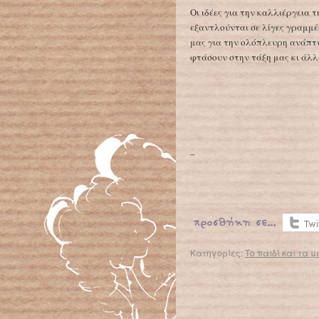
Οι ιδέες για την καλλιέργεια 
εξαντλούνται σε λίγες γραμμέ
μας για την ολόπλευρη ανάπτυ
φτάσουν στην τάξη μας κι άλλε
–
Κατηγορίες:
Το παιδί και τα μ
← Επιστροφή στο %s
H TV βλάπτει την ικανότητα λόγου στα μικρά