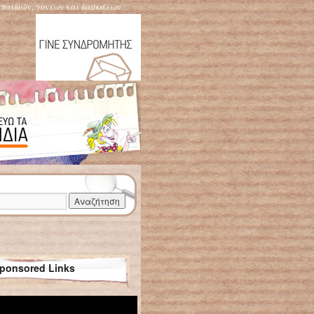
η παιδιών, γονέων και δασκάλων
ponsored Links