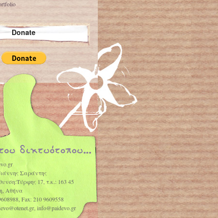
rtfolio
Donate
vo.gr
Γιάννης Σαράντης
θυνση:Τύρφης 17, τ.κ.: 163 45
η, Αθήνα
9608988, Fax: 210 9609558
idevo@otenet.gr, info@paidevo.gr