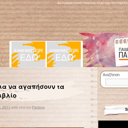
Δικτυακός τόπος ποικίλης ύλης για τη στήριξ
 παιδιά
Η παιδική επιθετικότητα και στα ελληνικά σχολεία
→
για να αγαπήσουν τα
ιβλίο
, 2011
από τον/την
Paidevo
S