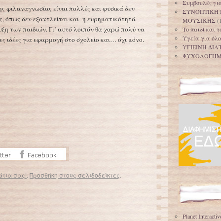
Συμβουλές για
της φιλαναγνωσίας είναι πολλές και φυσικά δεν
ΣΥΝΟΠΤΙΚΗ 
ς, όπως δεν εξαντλείται και η ευρηματικότητά
ΜΟΥΣΙΚΗΣ
(
ξη των παιδιών. Γι’ αυτό λοιπόν θα χαρώ πολύ να
Το παιδί και 
Υγεία για όλο
ς ιδέες για εφαρμογή στο σχολείο και… όχι μόνο.
ΥΓΙΕΙΝΗ ΔΙΑ
ΨΥΧΟΛΟΓΗ
άτια σας!
.
Προσθήκη στους σελιδοδείκτες
.
 παιδιά
Η παιδική επιθετικότητα και στα ελληνικά σχολεία
→
Planet Interacti