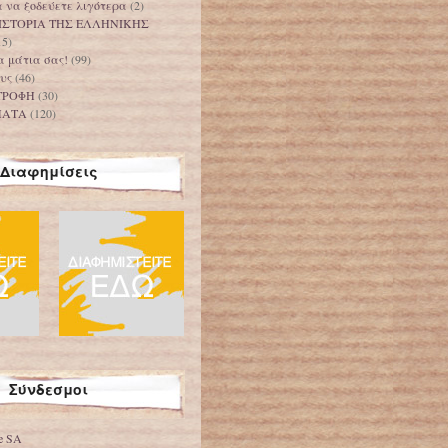
 να ξοδεύετε λιγότερα
(2)
ΙΣΤΟΡΙΑ ΤΗΣ ΕΛΛΗΝΙΚΗΣ
15)
τα μάτια σας!
(99)
υς
(46)
ΤΡΟΦΗ
(30)
ΜΑΤΑ
(120)
Διαφημίσεις
Σύνδεσμοι
ve SA