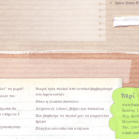
Spiros Xenos Po
ώνε" τα μωρά!
Νεκρά τρία παιδιά από νατοϊκό βομβαρδισμό
στο Αφγανιστάν
καλος του
Όταν η γλώσσα σκοτώνει
www.Paide
θρωποι θα
Αλίμονο σε λύκους, βίδρες και τσακάλια
Εκδότης: 
 επόμενα 5
Πώς βοηθούμε τα παιδιά μας να κοιμούνται
Ταχ. Διεύ
ήρεμα
Ηλιούπολ
έρταση στην
Τηλ.: 210 
Πληγή οι ασυνόδευτοι ανήλικοι
e-mail: pa