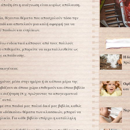
 άποψη ότι η ανάγνωση είναι κυρίως απόλαυση.
ία, θίγονται θέματα που απασχολούν τόσο την
 παιδί και αποτελούν μια καλή αφορμή για να
ύ παιδιών και ενηλίκων.
δίνω ενδεικτικά κάποιους από τους πολλούς
ο επιθυμείτε, μπορείτε να εκμεταλλευθείτε ως
ς εκπαίδευσης.
Η δ
πρώ
οικογένεια:
χρόνος μέσα στην ημέρα ή σε κάποια μέρα της
Οφθ
βάζουν σε όποιο χώρο επιθυμούν και όποιο βιβλίο
και 
νει συζήτηση (π.χ. τρώγοντας το απογευματινό
’ αυτό.
με στα παιδιά μας παλιά δικά μας βιβλία, καθώς
Νερ
τα «δύσκολα» θέματα των κλασσικών, μπορεί να
ηλικία. Για κάθε βιβλίο υπάρχει η κατάλληλη