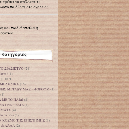
ε πρέπει να στέλνετε το
ωστο παιδί σας στο σχολείο;
υς και παιδιά απειλεί η
ιγγίτιδα
Κατηγορίες
ΤΟ ΔΙΑΔΙΚΤΥΟ
(24)
ώστε!
(1)
(1.167)
 ΜΕΛΩΔΙΚΑ
(16)
ΟΝΕΙΣ ΜΕΤΑΞΥ ΜΑΣ – ΦΟΡΟΥΜ
(1)
(1)
 ΜΕ ΤΟ ΠΑΙΔΙ
(2)
ΝΑ ΓΝΩΡΙΖΕΤΕ
(4)
ΕΜΑΤΑ
(4)
Το ακούω
(5)
Ν ΚΟΣΜΟ ΤΗΣ ΕΠΙΣΤΗΜΗΣ
(1)
Α & ΑΛΛΑ
(2)