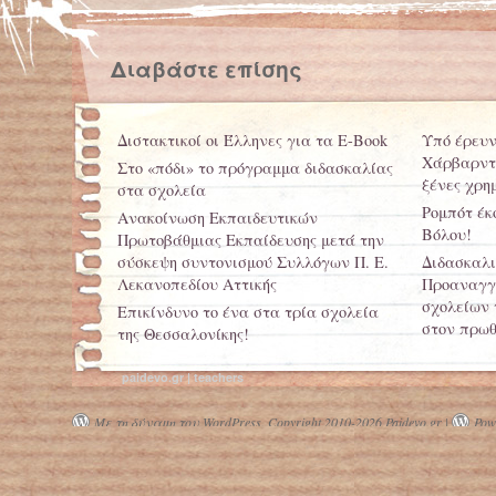
Διαβάστε επίσης
Διστακτικοί οι Έλληνες για τα E-Book
Υπό έρευν
Χάρβαρντ 
Στο «πόδι» το πρόγραμμα διδασκαλίας
ξένες χρη
στα σχολεία
Ρομπότ έκ
Ανακοίνωση Εκπαιδευτικών
Βόλου!
Πρωτοβάθμιας Εκπαίδευσης μετά την
σύσκεψη συντονισμού Συλλόγων Π. Ε.
Διδασκαλι
Λεκανοπεδίου Αττικής
Προαναγγέ
σχολείων 
Επικίνδυνο το ένα στα τρία σχολεία
στον πρω
της Θεσσαλονίκης!
Μαθητές 
Μαθητές υποχρεούνται να κοιμούνται
και είδη 
paidevo.gr | teachers
πάνω στα θρανία!
Πληγή οι 
Με τη δύναμη του WordPress.
Copyright 2010-2026 Paidevo.gr |
Powe