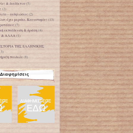
ίες & διαδίκτυο
(5)
ς
(2)
είο – εκδηλώσεις
(2)
ος έχει μεράκι. Καινοτομίες
(13)
ροτάσεις
(7)
κή εκπαίδευση & δράση
(4)
Α & ΑΛΛΑ
(1)
ΙΣΤΟΡΙΑ ΤΗΣ ΕΛΛΗΝΙΚΗΣ
13)
ήριξη παιδιών
(8)
Διαφημίσεις