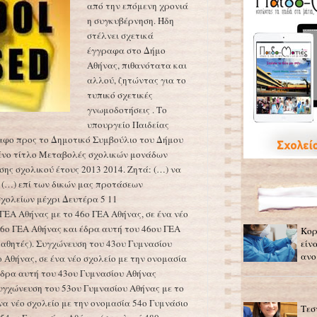
από την επόμενη χρονιά
η συγκυβέρνηση. Ήδη
στέλνει σχετικά
έγγραφα στο Δήμο
Αθήνας, πιθανότατα και
αλλού, ζητώντας για το
τυπικό σχετικές
γνωμοδοτήσεις . Το
υπουργείο Παιδείας
ραφο προς το Δημοτικό Συμβούλιο του Δήμου
ένο τίτλο Μεταβολές σχολικών μονάδων
ης σχολικού έτους 2013 2014. Ζητά: (…) να
(…) επί των δικών μας προτάσεων
χολείων μέχρι Δευτέρα 5 11
ΓΕΑ Αθήνας με το 46ο ΓΕΑ Αθήνας, σε ένα νέο
46ο ΓΕΑ Αθήνας και έδρα αυτή του 46ου ΓΕΑ
Κορ
μαθητές). Συγχώνευση του 43ου Γυμνασίου
είν
ανο
 Αθήνας, σε ένα νέο σχολείο με την ονομασία
έδρα αυτή του 43ου Γυμνασίου Αθήνας
Συγχώνευση του 53ου Γυμνασίου Αθήνας με το
να νέο σχολείο με την ονομασία 54ο Γυμνάσιο
Τεσ