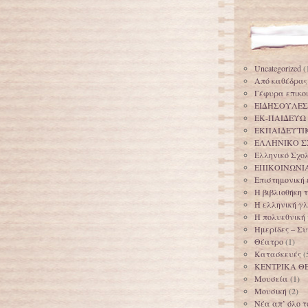
Uncategorized
(
Από καθέδρας
Γέφυρα επικο
ΕΙΔΗΣΟΥΛΕΣ
ΕΚ-ΠΑΙΔΕΥΩ
ΕΚΠΑΙΔΕΥΤΙ
ΕΛΛΗΝΙΚΟ Σ
Ελληνικό Σχο
ΕΠΙΚΟΙΝΩΝΙ
Επιστημονική
Η βιβλιοθήκη
Η ελληνική γ
Η πολυεθνική
Ημερίδες – Σ
Θέατρο
(1)
Κατασκευές
(
ΚΕΝΤΡΙΚΑ Θ
Μουσεία
(1)
Μουσική
(2)
Νέα απ’ όλο τ