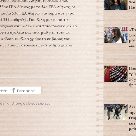
 54ου Γυμνασίου Αθήνας (συνολικά 480
πρέ
53ου ΓΕΑ Αθήνας με το 54ο ΓΕΑ Αθήνας, σε
Παι
νομασία 53ο ΓΕΑ Αθήνας και έδρα αυτή του
 351 μαθητές) . Για άλλη μια φορά τα
 συγχωνεύσεων δεν είναι παιδαγωγικά, αλλά
«Τρ
υν τα σχολεία και τους μαθητές τους ως
Σφο
η κόβουν κι άλλα χρήματα σε βάρος του
ρύθ
 των λαϊκών στρωμάτων στην πραγματική
δικ
Προ
τρί
λόγ
ψήφ
σθήκη στους σελιδοδείκτες
.
Δελ
Κραυγή αγωνίας προς τον υπ. Παιδείας για το εκπαιδευτικό… εμπάργκο
→
την
Θρη
κατ
μαθ