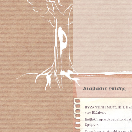
Διαβάστε επίσης
ΒΥΖΑΝΤΙΝΗ ΜΟΥΣΙΚΗ: Η κλ
των Ελλήνων
Εισβολή της αστυνομίας σε σ
Σμύρνης
Οι καθηγητές στη Φλόριντα 