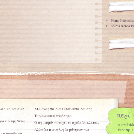
Planet Interacti
Spiros Xenos Po
ασική μουσική
Χιλιάδες παιδιά εκτός εκπαίδευσης
Το γλωσσικό πρόβλημα
χολείο της Νέας
Ο αγιασμός πέτυχε, το σχολείο έκλεισε.
www.Paide
Αλλάζει η αναλογία μόνιμων και
Εκδότης: 
θα μπορούν να