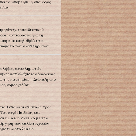
πει να υποβληθεί η υπουργός
δείας
ιμηνίτες» εκπαιδευτικοί:
δρές αντιδράσεις για τη
μιση που υποβαθμίζει τα
αιώματα των αναπληρωτών
σλήψεις αναπληρωτών
μηνης κατ΄ελάχιστον διάρκειας
ω της πανδημίας – Διάταξη υπό
ιση νομοσχεδίου
τίο Τύπου και επιστολή προς
 Υπουργό Παιδείας και
σκευμάτων σχετικά με την
άργηση των καλλιτεχνικών
ημάτων στο λύκειο