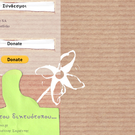
Σύνδεσμοι
ve SA
rtfolio
Donate
vo.gr
Γιάννης Σαράντης