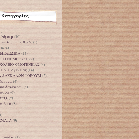
Κατηγορίες
1)
 Φόρουμ
(10)
ινωνίας με μαθητές
(1)
(878)
 ΜΕΛΩΔΙΚΑ
(14)
ΚΗ ΕΝΗΜΕΡΩΣΗ
(2)
ΧΟΛΕΙΟ ΟΜΟΓΕΝΕΙΑΣ
(4)
λείο Ομογένειας
(14)
Α ΔΑΣΚΑΛΩΝ ΦΟΡΟΥΜ
(2)
 έρευνα
(4)
 του Δασκαλου
(4)
λώσσα
(6)
 τάξη
(9)
υνέδρια
(8)
5)
ΕΜΑΤΑ
(9)
ον κόσμο
(1)