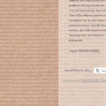
Αθήνας και έδρα αυτή του
μαθητές).Συγχώνευση του 
ένα νέο σχολείο με την ο
53ου ΓΕΑ Αθήνας (συνολικά
κριτήρια για το νέο κύμα
μπακαλίστικα , που βλέπο
κόστος. Σε κάθε περίπτωσ
δικαιώματος των παιδιών
μόρφωση.
(πηγή: ΡΙΖΟΣΠΑΣΤΗΣ)
Κατηγορίες:
ΕΙΔΗΣΟΥΛΕΣ
.
Προ
← Επιστροφή στο %s
ΓΟΝΕΙΣ ΚΑΤΕΛΑΒΑΝ ΤΟ ΔΗΜΟΤΙΚΟ ΣΧΟΛΕΙΟ ΠΑΡΑΠΟΤΑΜΟΥ ΔΙΕΚΔΙΚΩΝΤΑΣ ΣΩΣΤΗ ΛΕΙΤΟΥΡΓΙΑ ΤΟΥ