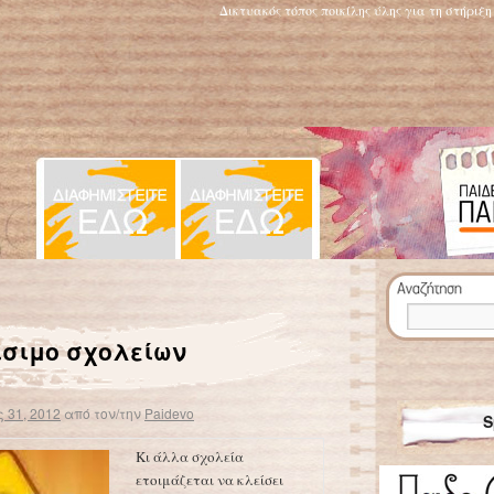
Δικτυακός τόπος ποικίλης ύλης για τη στήριξ
Κραυγή αγωνίας προς τον υπ. Παιδείας για το εκπαιδευτικό… εμπάργκο
→
ίσιμο σχολείων
 31, 2012
από τον/την
Paidevo
S
Κι άλλα σχολεία
ετοιμάζεται να κλείσει