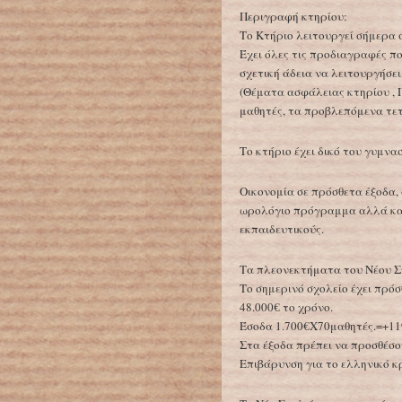
Περιγραφή κτηρίου:
Το Κτήριο λειτουργεί σήμερα 
Έχει όλες τις προδιαγραφές π
σχετική άδεια να λειτουργήσει
(Θέματα ασφάλειας κτηρίου , Π
μαθητές, τα προβλεπόμενα τετ
Το κτήριο έχει δικό του γυμνα
Οικονομία σε πρόσθετα έξοδα,
ωρολόγιο πρόγραμμα αλλά και
εκπαιδευτικούς.
Τα πλεονεκτήματα του Νέου Σχ
Το σημερινό σχολείο έχει πρό
48.000€ το χρόνο.
Έσοδα 1.700€Χ70μαθητές.=+119
Στα έξοδα πρέπει να προσθέσο
Επιβάρυνση για το ελληνικό κρ