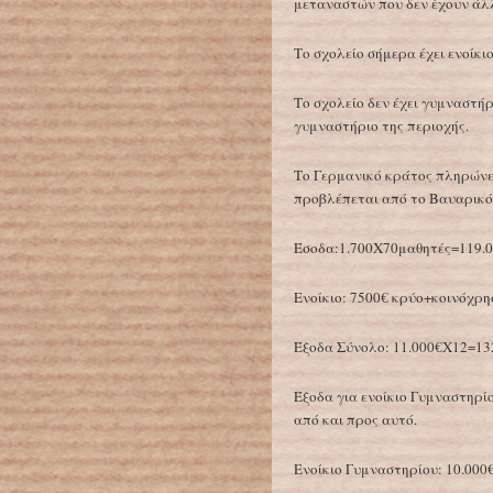
μεταναστών που δεν έχουν άλλ
Το σχολείο σήμερα έχει ενοίκιο
Το σχολείο δεν έχει γυμναστήρ
γυμναστήριο της περιοχής.
Το Γερμανικό κράτος πληρώνει
προβλέπεται από το Βαυαρικό
Έσοδα:1.700Χ70μαθητές=119.0
Ενοίκιο: 7500€ κρύο+κοινόχρη
Έξοδα Σύνολο: 11.000€Χ12=132
Έξοδα για ενοίκιο Γυμναστηρ
από και προς αυτό.
Ενοίκιο Γυμναστηρίου: 10.000