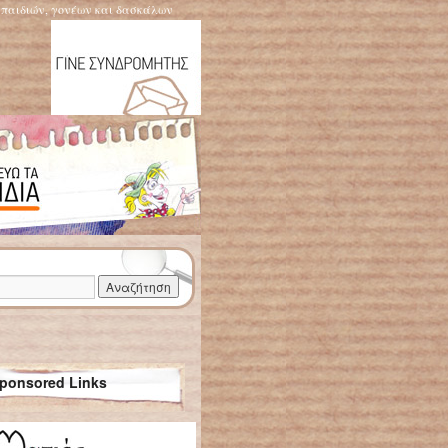
η παιδιών, γονέων και δασκάλων
ponsored Links