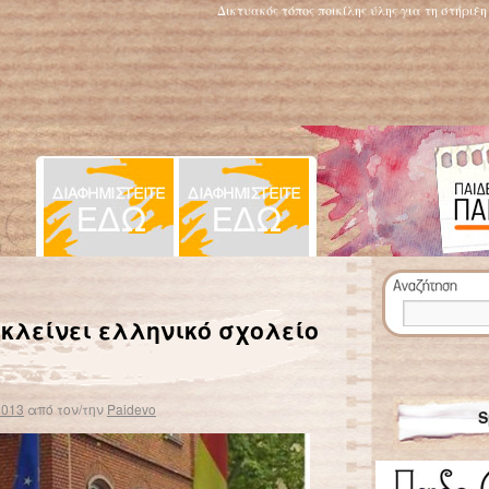
Δικτυακός τόπος ποικίλης ύλης για τη στήριξ
ΕΚΠΑΙΔΕΥΩ ΜΕΛΩΔΙΚΑ
→
 κλείνει ελληνικό σχολείο
2013
από τον/την
Paidevo
S