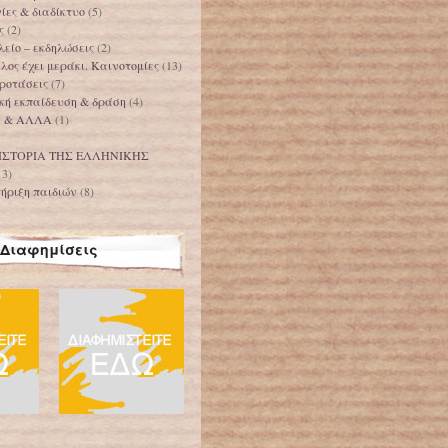
ίες & διαδίκτυο
(5)
ς
(2)
είο – εκδηλώσεις
(2)
ος έχει μεράκι. Καινοτομίες
(13)
ροτάσεις
(7)
κή εκπαίδευση & δράση
(4)
Α & ΑΛΛΑ
(1)
ΙΣΤΟΡΙΑ ΤΗΣ ΕΛΛΗΝΙΚΗΣ
13)
ήριξη παιδιών
(8)
Διαφημίσεις