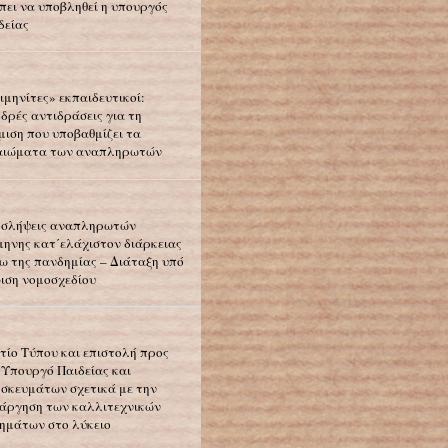
πει να υποβληθεί η υπουργός
δείας
ιμηνίτες» εκπαιδευτικοί:
δρές αντιδράσεις για τη
μιση που υποβαθμίζει τα
αιώματα των αναπληρωτών
σλήψεις αναπληρωτών
μηνης κατ΄ελάχιστον διάρκειας
ω της πανδημίας – Διάταξη υπό
ιση νομοσχεδίου
τίο Τύπου και επιστολή προς
 Υπουργό Παιδείας και
σκευμάτων σχετικά με την
άργηση των καλλιτεχνικών
ημάτων στο λύκειο