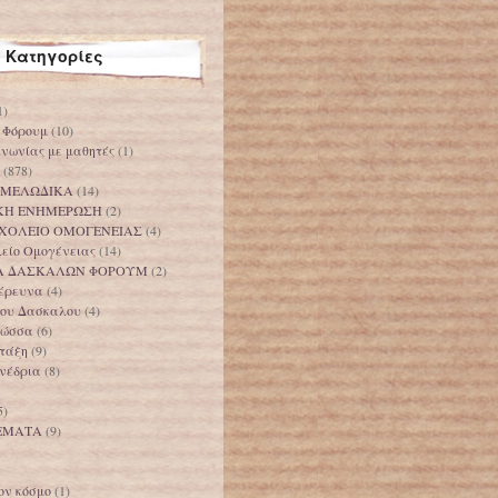
Κατηγορίες
1)
 Φόρουμ
(10)
ινωνίας με μαθητές
(1)
(878)
 ΜΕΛΩΔΙΚΑ
(14)
ΚΗ ΕΝΗΜΕΡΩΣΗ
(2)
ΧΟΛΕΙΟ ΟΜΟΓΕΝΕΙΑΣ
(4)
λείο Ομογένειας
(14)
Α ΔΑΣΚΑΛΩΝ ΦΟΡΟΥΜ
(2)
 έρευνα
(4)
 του Δασκαλου
(4)
λώσσα
(6)
 τάξη
(9)
υνέδρια
(8)
5)
ΕΜΑΤΑ
(9)
ον κόσμο
(1)