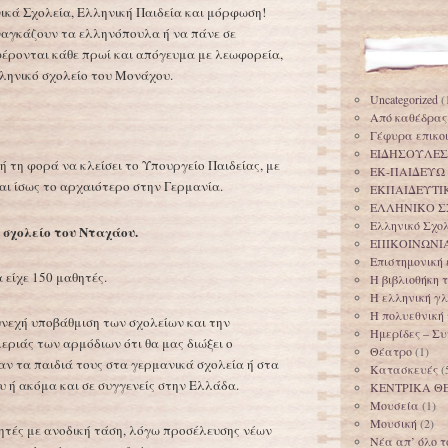
ικά Σχολεία, Ελληνική Παιδεία και μόρφωση!
ναγκάζουν τα ελληνόπουλα ή να πάνε σε
φέρονται κάθε πρωί και απόγευμα με λεωφορεία,
ληνικό σχολείο του Μονάχου.
Uncategorized
(
Από καθέδρας
Γέφυρα επικο
ΕΙΔΗΣΟΥΛΕΣ
 τη φορά να κλείσει το Υπουργείο Παιδείας, με
ΕΚ-ΠΑΙΔΕΥΩ
ι ίσως το αρχαιότερο στην Γερμανία.
ΕΚΠΑΙΔΕΥΤΙ
ΕΛΛΗΝΙΚΟ Σ
Ελληνικό Σχο
 σχολείο του Νταχάου.
ΕΠΙΚΟΙΝΩΝΙ
Επιστημονική
 είχε 150 μαθητές.
Η βιβλιοθήκη
Η ελληνική γ
Η πολυεθνική
υνεχή υποβάθμιση των σχολείων και την
Ημερίδες – Σ
ριάς των αρμόδιων ότι θα μας διώξει ο
Θέατρο
(1)
γαν τα παιδιά τους στα γερμανικά σχολεία ή στα
Κατασκευές
(
 ή ακόμα και σε συγγενείς στην Ελλάδα.
ΚΕΝΤΡΙΚΑ Θ
Μουσεία
(1)
Μουσική
(2)
θητές με ανοδική τάση, λόγω προσέλευσης νέων
Νέα απ’ όλο τ