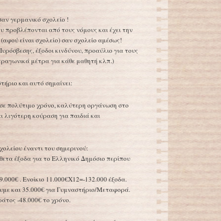
σαν γερμανικό σχολείο !
ου προβλέπονται από τους νόμους και έχει την
 (αφού είναι σχολείο) σαν σχολείο αμέσως!
υρόσβεσης, έξοδοι κινδύνου, προαύλιο για τους
ραγωνικά μέτρα για κάθε μαθητή κλπ.)
στήριο και αυτό σημαίνει:
 σε πολύτιμο χρόνο, καλύτερη οργάνωση στο
 λιγότερη κούραση για παιδιά και
ολείου έναντι του σημερινού:
σθετα έξοδα για το Ελληνικό Δημόσιο περίπου
.000€ . Ενοίκιο 11.000€Χ12=-132.000 έξοδα.
υμε και 35.000€ για Γυμναστήριο/Μεταφορά.
άτος -48.000€ το χρόνο.