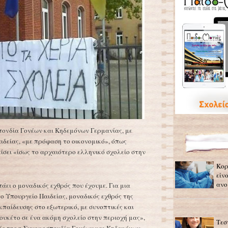
ονδία Γονέων και Κηδεμόνων Γερμανίας, με
ιδείας, «με πρόφαση το οικονομικό», όπως
ίσει «ίσως το αρχαιότερο ελληνικό σχολείο στην
Κορ
είν
ανο
άει ο μοναδικός εχθρός που έχουμε. Για μια
ο Υπουργείο Παιδείας, μοναδικός εχθρός της
κπαίδευσης στο εξωτερικό, με συνοπτικές και
ουκέτο σε ένα ακόμη σχολείο στην περιοχή μας»,
Τεσ