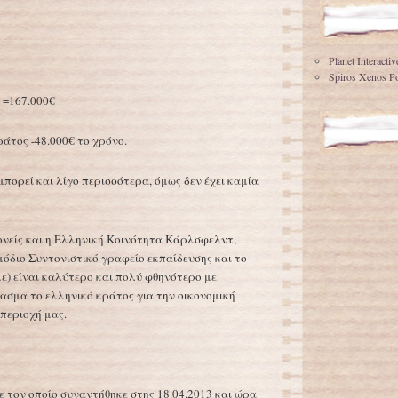
Planet Interacti
Spiros Xenos Po
 =167.000€
άτος -48.000€ το χρόνο.
μπορεί και λίγο περισσότερα, όμως δεν έχει καμία
γονείς και η Ελληνική Κοινότητα Κάρλσφελντ,
μόδιο Συντονιστικό γραφείο εκπαίδευσης και το
) είναι καλύτερο και πολύ φθηνότερο με
νασμα το ελληνικό κράτος για την οικονομική
περιοχή μας.
με τον οποίο συναντήθηκε στης 18.04.2013 και ώρα