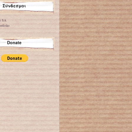
Σύνδεσμοι
ve SA
rtfolio
Donate