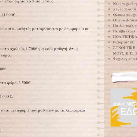
η επιλογή για τα παιδιά τους.
Νέες τεχνολογ
Ξένες γλώσσε
 11.000€ .
Ολοήμερο σχολ
Όταν ο Δάσκαλ
Παιδευτικές π
ιο, και οι μαθητές μεταφέρονται με λεωφορεία σε
Περιβαλλοντι
ΠΟΛΙΤΙΣΤΙΚ
Ρεπορτάζ
(9)
ΣΥΝΟΠΤΙΚΗ 
 στο σχολείο, 1.700€ για κάθε μαθητή, όπως
ΜΟΥΣΙΚΗΣ
(
 νόμο.
Ψυχολογική στ
00€.
στα φόροι 3.500€
.000 €.
ίου και μεταφορά των μαθητών με τα λεωφορεία
€