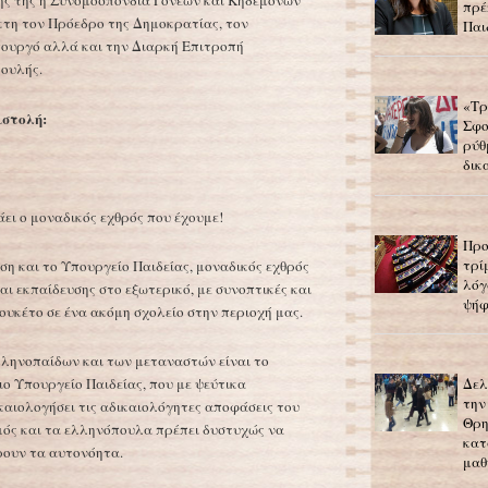
λής της η Συνομοσπονδία Γονέων και Κηδεμόνων
πρέ
έκτη τον Πρόεδρο της Δημοκρατίας, τον
Παι
ουργό αλλά και την Διαρκή Επιτροπή
ουλής.
«Τρ
ιστολή:
Σφο
ρύθ
δικ
ει ο μοναδικός εχθρός που έχουμε!
Προ
τρί
ση και το Υπουργείο Παιδείας, μοναδικός εχθρός
λόγ
ι εκπαίδευσης στο εξωτερικό, με συνοπτικές και
ψήφ
ουκέτο σε ένα ακόμη σχολείο στην περιοχή μας.
λληνοπαίδων και των μεταναστών είναι το
ιο Υπουργείο Παιδείας, που με ψεύτικα
Δελ
την
καιολογήσει τις αδικαιολόγητες αποφάσεις του
Θρη
σμός και τα ελληνόπουλα πρέπει δυστυχώς να
κατ
ρουν τα αυτονόητα.
μαθ