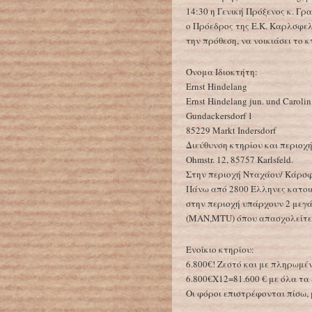
14:30 η Γενική Πρόξενος κ. Γρ
ο Πρόεδρος της Ε.Κ. Καρλσφε
την πρόθεση, να νοικιάσει το 
Όνομα Ιδιοκτήτη:
Ernst Hindelang
Ernst Hindelang jun. und Caroli
Gundackersdorf 1
85229 Markt Indersdorf
Διεύθυνση κτηρίου και περιοχή
Ohmstr. 12, 85757 Karlsfeld.
Στην περιοχή Νταχάου/ Κάρσφε
Πάνω από 2800 Έλληνες κατοικ
στην περιοχή υπάρχουν 2 μεγ
(ΜΑN,ΜΤU) όπου απασχολείτε 
Ενοίκιο κτηρίου:
6.800€! Ζεστό και με πληρωμέ
6.800€Χ12=81.600 € με όλα τα
Οι φόροι επιστρέφονται πίσω, μ