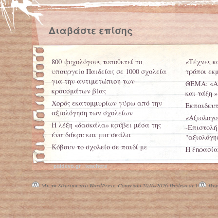
Διαβάστε επίσης
800 ψυχολόγους τοποθετεί το
«Τέχνες κ
υπουργείο Παιδείας σε 1000 σχολεία
τρόποι εκ
για την αντιμετώπιση των
ΘΕΜΑ: «Α
κρουσμάτων βίας
και τάξη »
Χορός εκατομμυρίων γύρω από την
Εκπαιδευτι
αξιολόγηση των σχολείων
«Αξιολογο
Η λέξη «δασκάλα» κρύβει μέσα της
-Επιστολή
ένα δάκρυ και μια σκάλα
"αξιολόγη
Κόβουν το σχολείο σε παιδί με
Η ξηρασία
λευχαιμία στην Θεσσαλονίκη
paidevo.gr | teachers
Αυξάνονται οι ώρες διδασκαλίας
Με τη δύναμη του WordPress.
Copyright 2010-2026 Paidevo.gr |
Powe