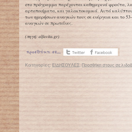
στο πρόγραμμα παρέχονται καθημερινά φρούτα, λ
αρτοποιήματα, και γαλακτοκομικά. Αυτά καλύπτου
των ημερήσιων αναγκών τους σε ενέργεια και το 53
αναγκών σε πρωτεΐνες.
(
πηγή:
alfavita
.
gr)
Κατηγορίες:
ΕΙΔΗΣΟΥΛΕΣ
.
Προσθήκη στους σελιδοδ
← Επιστροφή στο %s
Αλλοδαποί μαθητές «κόβονται» λόγω ελλείψεων σε δικαιολογητικά εγγραφής
Ανήλικοι Ρομά από τον Δενδροπόταμο κατασκ