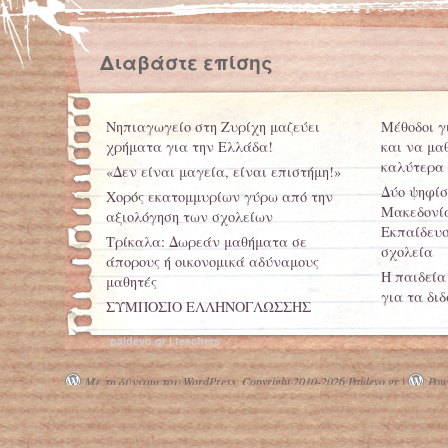
Διαβάστε επίσης
Νηπιαγωγείο στη Ζυρίχη μαζεύει
Μέθοδοι γ
χρήματα για την Ελλάδα!
και να μα
καλύτερα
«Δεν είναι μαγεία, είναι επιστήμη!»
Δύο ψηφίσ
Χορός εκατομμυρίων γύρω από την
Μακεδονία
αξιολόγηση των σχολείων
Εκπαίδευσ
Τρίκαλα: Δωρεάν μαθήματα σε
σχολεία
άπορους ή οικονομικά αδύναμους
Η παιδεία
μαθητές
για τα δι
ΣΥΜΠΟΣΙΟ ΕΛΛΗΝΟΓΛΩΣΣΗΣ
κατοχής
ΕΚΠΑΙΔΕΥΣΗΣ 2012 ΣΤΟ ΟΝΤΑΡΙΟ
Όταν ένα 
paidevo.gr | teachers
ΤΟΥ ΚΑΝΑΔΑ
τον εργάτ
Με τη δύναμη του WordPress.
Copyright 2010-2026 Paidevo.gr |
Powe
5ο Μαθητι
Δημιουργί