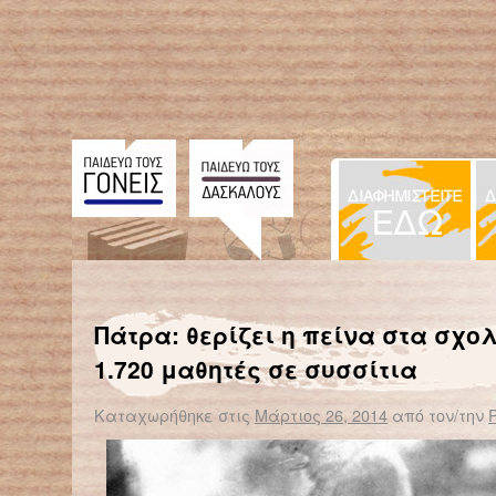
← Επιστροφή στο %s
Αλλοδαποί μαθητές «κόβονται» λόγω ελλείψεων σε δικαιολογητικά εγγραφής
Ανήλικοι Ρομά από τον Δενδροπόταμο κατασκ
Πάτρα: θερίζει η πείνα στα σχολ
1.720 μαθητές σε συσσίτια
Καταχωρήθηκε στις
Μάρτιος 26, 2014
από τον/την